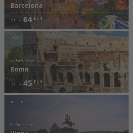
Barcelona
64
EUR
DE LA
ITALIA
9 oferte
către
Roma
45
EUR
DE LA
AUSTRIA
5 oferte
către