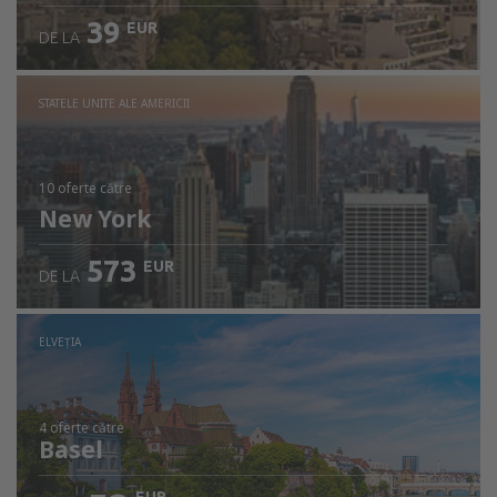
39
EUR
DE LA
STATELE UNITE ALE AMERICII
10 oferte
către
New York
573
EUR
DE LA
ELVEŢIA
4 oferte
către
Basel