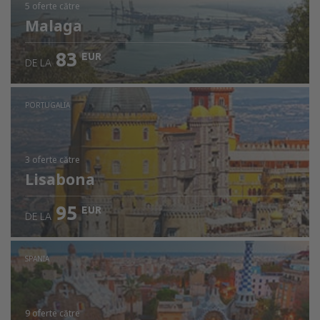
5 oferte
către
Malaga
83
EUR
DE LA
PORTUGALIA
3 oferte
către
Lisabona
95
EUR
DE LA
SPANIA
9 oferte
către