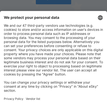
Descarcă aplicația noastră
și organizează-ţi
convenabil călătoriile
Planifică-ți călătoria
Bilete de avion
Cazare