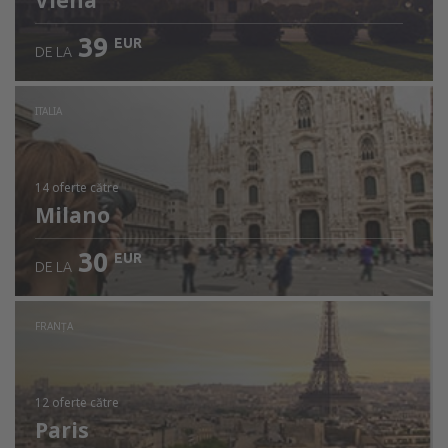
Viena
39
EUR
DE LA
ITALIA
14 oferte
către
Milano
30
EUR
DE LA
FRANŢA
12 oferte
către
Paris