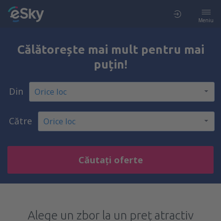
Meniu
Călătorește mai mult pentru mai
puțin!
Din
Către
Căutați oferte
Alege un zbor la un preț atractiv