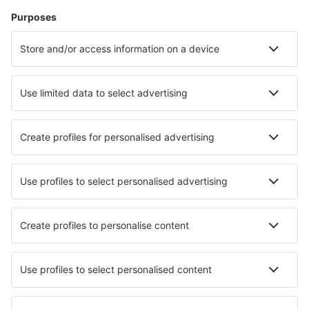
Zbor+Hotel
Hoteluri
Transferuri aeroport
Află mai multe
Garanția prețului mic
Aplicație mobilă
Companii aeriene
Wizz Air
Tarom
HiSky
Ryanair
Lufthansa
Despre eSky
Blogul