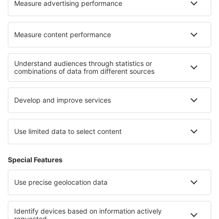
Cariere
Termeni şi condiţii
Rezervările mele
Politica de Confidențialitate
Politică cookie
Asistenţă şi contact
Confidențialitate
Țări
Siteuri internaționale