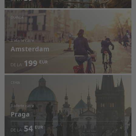
Verificați detaliile
OLANDA
3 oferte
către
Amsterdam
199
EUR
DE LA
CEHIA
3 oferte
către
Praga
54
EUR
DE LA