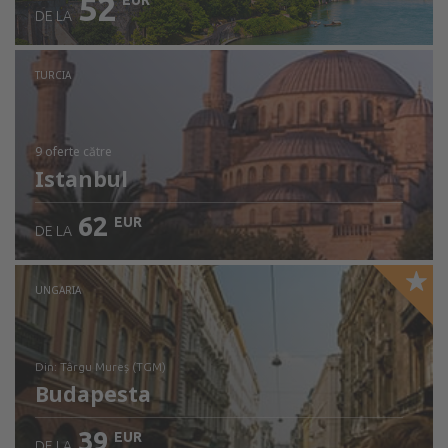
52
EUR
DE LA
TURCIA
9 oferte
către
Istanbul
62
EUR
DE LA
UNGARIA
din: Târgu Mureș (TGM)
Budapesta
39
EUR
DE LA