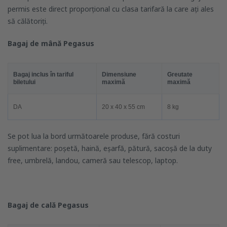
permis este direct proporțional cu clasa tarifară la care ați ales
să călătoriți.
Bagaj de mână Pegasus
Bagaj inclus în tariful
Dimensiune
Greutate
biletului
maximă
maximă
DA
20 x 40 x 55 cm
8 kg
Se pot lua la bord următoarele produse, fără costuri
suplimentare: poșetă, haină, eșarfă, pătură, sacoșă de la duty
free, umbrelă, landou, cameră sau telescop, laptop.
Bagaj de cală Pegasus