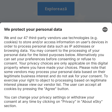
Explorează
Descarcă aplicația noastră
și organizează-ţi
convenabil călătoriile
Planifică-ți călătoria