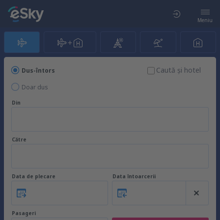
Meniu
Caută şi hotel
Dus-întors
Doar dus
Din
Către
Data de plecare
Data întoarcerii
Pasageri