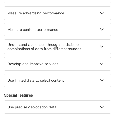
Despre eSky
Blogul
Cariere
Termeni şi condiţii
Rezervările mele
Politica de Confidențialitate
Politică cookie
Asistenţă şi contact
Confidențialitate
Țări