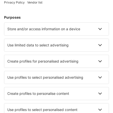
Bilete de avion
Cazare
Zbor+Hotel
Hoteluri
Transferuri aeroport
Află mai multe
Garanția prețului mic
Aplicație mobilă
Companii aeriene
Wizz Air
Tarom
HiSky
Ryanair
Lufthansa