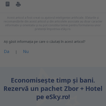
Acest articol a fost creat cu ajutorul inteligenței artificiale. Sfaturile și
recomandările din acest articol și din articolele asociate au doar caracter
informativ și orientativ și nu pot constitui temei pentru formularea unor
pretenții împotriva eSky.ro.
Ați găsit informația pe care o căutați în acest articol?
Da
Nu
|
Consider că acest articol:
este neclar
Economiseşte timp și bani.
Conține informații incorecte
Rezervă un pachet Zbor + Hotel
Nu acoperă complet subiectul
este prea lung
pe eSky.ro!
Trimiteți