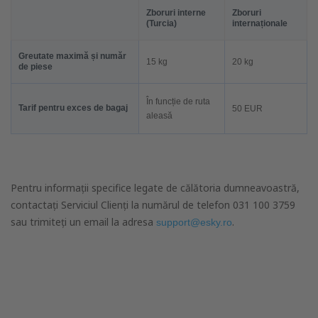
Zboruri interne
Zboruri
(Turcia)
internaționale
Greutate maximă și număr
15 kg
20 kg
de piese
În funcție de ruta
Tarif pentru exces de bagaj
50
EUR
aleasă
Pentru informații specifice legate de călătoria dumneavoastră,
contactați Serviciul Clienți la numărul de telefon 031 100 3759
sau trimiteți un email la adresa
.
support@esky.ro