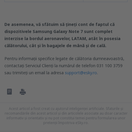
De asemenea, vă sfătuim să țineți cont de faptul că
dispozitivele Samsung Galaxy Note 7 sunt complet
interzise la bordul aeronavelor, LATAM, atât în posesia
călătorului, cât și în bagajele de mână și de cală.
Pentru informații specifice legate de călătoria dumneavoastră,
contactați Serviciul Clienți la numărul de telefon 031 100 3759
sau trimiteți un email la adresa
support@esky.ro
.
Acest articol a fost creat cu ajutorul inteligenței artificiale. Sfaturile și
recomandările din acest articol și din articolele asociate au doar caracter
informativ și orientativ și nu pot constitui temei pentru formularea unor
pretenții împotriva eSky.ro.