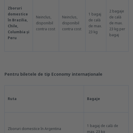
Zboruri
2 bagaje
domestice
1 bagaj
Neinclus,
Neinclus,
de cală
în Brazilia,
de cală
disponibil
disponibil
de max.
Chile,
de max.
contra cost
contra cost
23 kg per
Columbia și
23 kg
bagaj
Peru
Pentru biletele de tip Economy internaționale
Ruta
Bagaje
1 bagaj de cală de
Zboruri domestice în Argentina
max. 23 kg