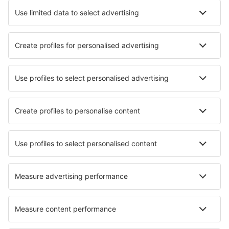
Află mai multe
Garanția prețului mic
Aplicație mobilă
Companii aeriene
Wizz Air
Tarom
HiSky
Ryanair
Lufthansa
Despre eSky
Blogul
Cariere
Termeni şi condiţii
Rezervările mele
Politica de Confidențialitate