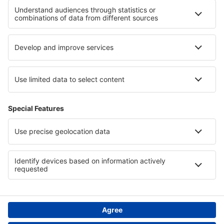
Politică cookie
Asistenţă şi contact
Confidențialitate
Țări
Siteuri internaționale
eSky.eu
eSky.com
eDestinos.com