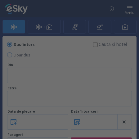
Meniu
Caută şi hotel
Dus-întors
Doar dus
Din
Către
Data de plecare
Data întoarcerii
Pasageri