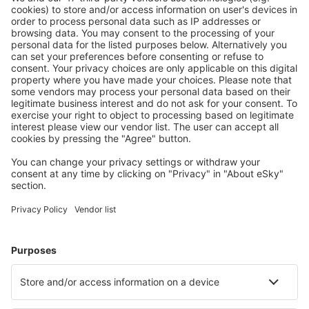
Descarcă aplicația noastră
și organizează-ţi
convenabil călătoriile
Planifică-ți călătoria
Bilete de avion
Cazare
Zbor+Hotel
Hoteluri
Transferuri aeroport