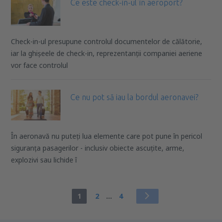
Ce este check-in-ul în aeroport?
Check-in-ul presupune controlul documentelor de călătorie,
iar la ghișeele de check-in, reprezentanții companiei aeriene
vor face controlul
Ce nu pot să iau la bordul aeronavei?
În aeronavă nu puteți lua elemente care pot pune în pericol
siguranța pasagerilor - inclusiv obiecte ascuțite, arme,
explozivi sau lichide î
1
2
...
4