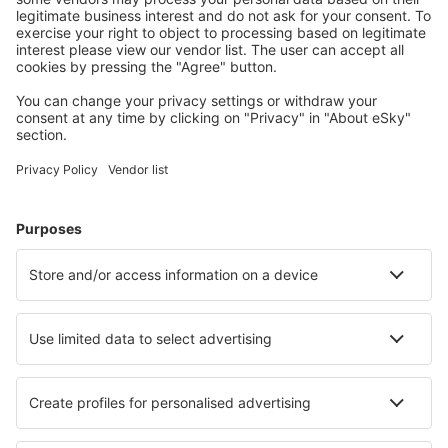
Planifică-ți călătoria
Bilete de avion
Cazare
Zbor+Hotel
Hoteluri
Transferuri aeroport
Află mai multe
Garanția prețului mic
Aplicație mobilă
Companii aeriene