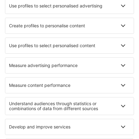
Wizz Air
Tarom
HiSky
Ryanair
Lufthansa
Despre eSky
Blogul
Cariere
Termeni şi condiţii
Rezervările mele
Politica de Confidențialitate
Politică cookie
Asistenţă şi contact
Confidențialitate