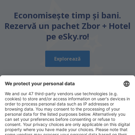
Economiseşte timp și bani.
Rezervă un pachet Zbor + Hotel
pe eSky.ro!
Explorează
Descarcă aplicația noastră
și organizează-ţi
convenabil călătoriile