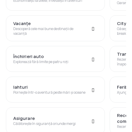
Economisești la bilete, investești în aventuri
Garanția 
Vacanţe
City B
Descoperă cele mai bune destinații de
Găsește d
vacanță
break în a
Transf
Închirieri auto
Rezervă u
Explorează fără limite pe patru roți
înapoi
Iahturi
Feribo
Pornește într-o aventură peste mări și oceane
Ajungi în
Recenz
Asigurare
compan
Călătorește în siguranță oriunde mergi
Recenzii v