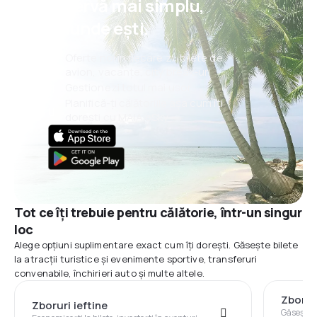
rezervă mai simplu,
oriunde ești.
Oferte noi în fiecare zi: bilete de
avion, vacanțe, city break-uri
Gestionezi totul mai ușor
Planifică-ți călătoriile așa cum îți
dorești cu MAIA eSky
Tot ce îți trebuie pentru călătorie, într-un singur
loc
Alege opțiuni suplimentare exact cum îți dorești. Găsește bilete
la atracții turistice și evenimente sportive, transferuri
convenabile, închirieri auto și multe altele.
Zbor+
Zboruri ieftine
Găsește z