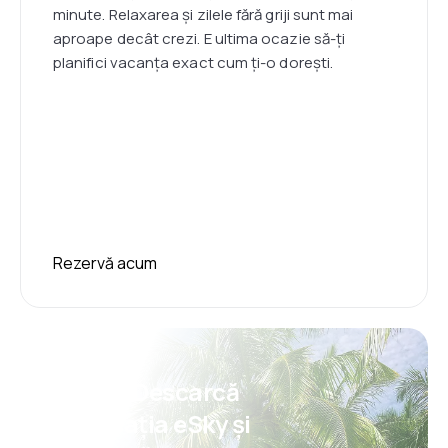
minute. Relaxarea și zilele fără griji sunt mai
aproape decât crezi. E ultima ocazie să-ți
planifici vacanța exact cum ți-o dorești.
Rezervă acum
Psst! Descarcă
aplicația eSky și