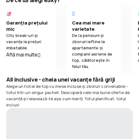
De ce să alegi eSky?
Garanția prețului
Cea mai mare
mic
varietate
City break-uri și
De la pensiuni și
vacanțe la prețuri
zboruri ieftine la
imbatabile.
apartamente și
Află mai multe
companii aeriene de
top, călătoreşte ȋn
felul tău.
All inclusive - cheia unei vacanțe fără griji
Alege un hotel de top cu mese incluse și zboruri convenabile -
totul într-un singur pachet. Descoperă cele mai bune oferte de
vacanță și relaxează-te așa cum meriți. Totul planificat, totul
inclus!