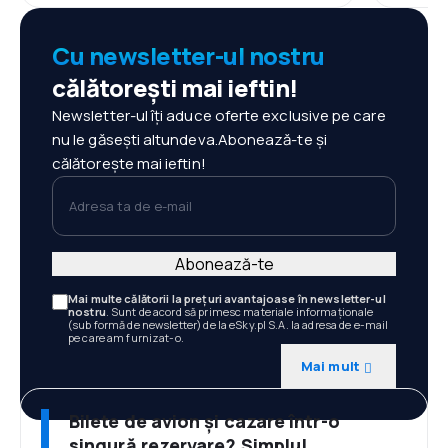
Cu newsletter-ul nostru
călătorești mai ieftin!
Newsletter-ul îți aduce oferte exclusive pe care
nu le găsești altundeva.Abonează-te și
călătorește mai ieftin!
Adresa ta de e-mail
Abonează-te
Mai multe călătorii la prețuri avantajoase în newsletter-ul
nostru
. Sunt de acord să primesc materiale informaționale
(sub formă de newsletter) de la eSky.pl S.A. la adresa de e-mail
pe care am furnizat-o.
Mai mult
Bilete de avion și cazare într-o
singură rezervare? Simplu!