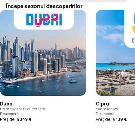
Începe sezonul descoperirilor
Dubai
Cipru
Un oraș care te cucerește
Soare tot anul
Descoperă
Descoperă
Preț de la
349 €
Preț de la
139 €