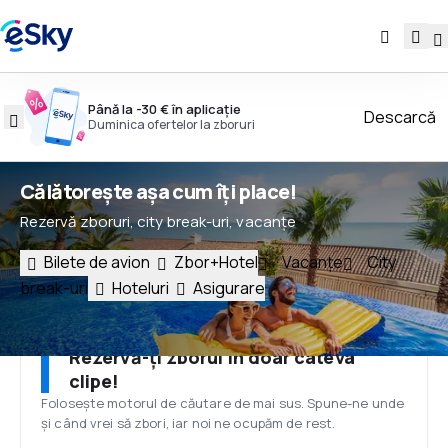
Până la -30 € în aplicație
Descarcă
Duminica ofertelor la zboruri
Călătorește așa cum îți place!
Rezervă zboruri, city break-uri, vacanțe
Bilete de avion
Zbor+Hotel
Vacanțe
City
break-uri
Hoteluri
Asigurare
Rezervă-ți zborul în doar câteva
clipe!
Folosește motorul de căutare de mai sus. Spune-ne unde
și când vrei să zbori, iar noi ne ocupăm de rest.