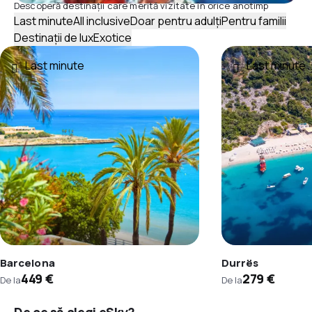
Descoperă destinații care merită vizitate în orice anotimp
Last minute
All inclusive
Doar pentru adulți
Pentru familii
Destinații de lux
Exotice
Last minute
Last minute
Barcelona
Durrës
449 €
279 €
De la
De la