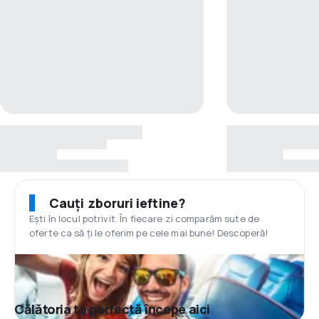
Cauți zboruri ieftine?
Ești în locul potrivit. În fiecare zi comparăm sute de
oferte ca să ți le oferim pe cele mai bune! Descoperă!
Călătoria ta perfectă începe aici