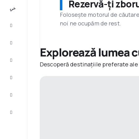
Rezervă-ți zboru
All-
inclusive
Folosește motorul de căutare 
noi ne ocupăm de rest.
City
Break
Cazare
Explorează lumea 
Oferte
Descoperă destinațiile preferate ale
Finalizează
călătoria
Inspiraţie şi
recomandări
Servicii
clienți