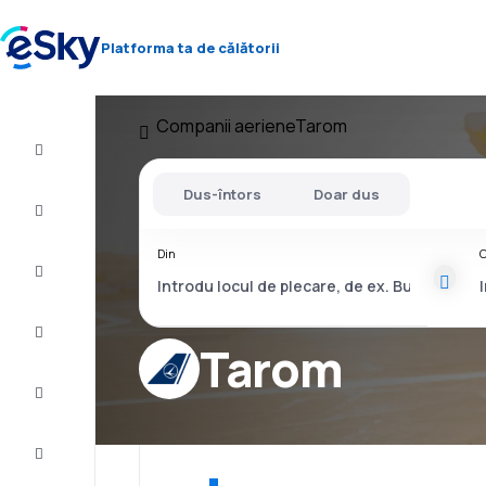
Platforma ta de călătorii
Companii aeriene
Tarom
Zbor+Hotel
Dus-întors
Doar dus
Bilete
de
avion
Din
C
Vacanţe
Vară
2026
Tarom
Iarnă
2026/27
Last
minute