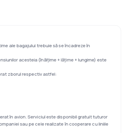
xime ale bagajului trebuie să se încadreze în
siunilor acesteia (înălţime + lăţime + lungime) este
at zborul respectiv astfel:
at în avion. Serviciul este disponibil gratuit tuturor
companiei sau pe cele realizate în cooperare cu liniile