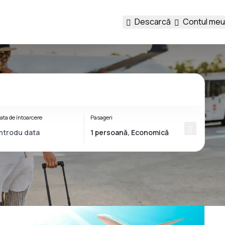
Descarcă
Contul meu
ata de întoarcere
Pasageri