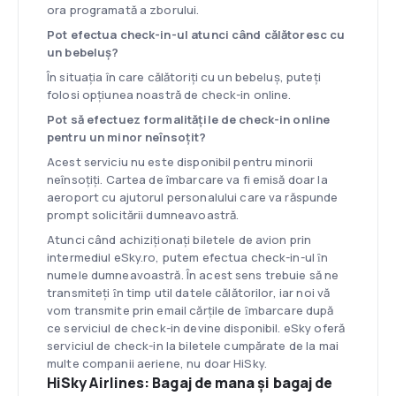
ora programată a zborului.
Pot efectua check-in-ul atunci când călătoresc cu
un bebeluș?
În situația în care călătoriți cu un bebeluș, puteți
folosi opțiunea noastră de check-in online.
Pot să efectuez formalitățile de check-in online
pentru un minor neînsoțit?
Acest serviciu nu este disponibil pentru minorii
neînsoțiți. Cartea de îmbarcare va fi emisă doar la
aeroport cu ajutorul personalului care va răspunde
prompt solicitării dumneavoastră.
Atunci când achiziţionaţi biletele de avion prin
intermediul eSky.ro, putem efectua check-in-ul ȋn
numele dumneavoastră. În acest sens trebuie să ne
transmiteţi ȋn timp util datele călătorilor, iar noi vă
vom transmite prin email cărţile de ȋmbarcare după
ce serviciul de check-in devine disponibil. eSky oferă
serviciul de check-in la biletele cumpărate de la mai
multe companii aeriene, nu doar HiSky.
HiSky Airlines: Bagaj de mana şi bagaj de