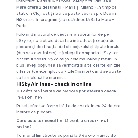
Frankfurt, Paris şi Moscova. Aeroportul din Baia
Mare oferă 2 destinatii – Paris şi Milano - ȋn timp ce
atât din Cluj, cât şi Iasi se poate zbura spre Dublin.
HiSky are ȋn program şi o rută directă Satu Mare –
Paris.
Folosind motorul de căutare a zborurilor de pe
eSky.ro, nu trebuie decât să introduceţi oraşul de
plecare şi destinaţia, datele sejurului şi tipul zborului
(dus sau dus-ȋntors), să alegeţi compania HiSky, iar
sistemul nostru vă va afişa cele mai bune preţuri. În
plus, aveţi opţiunea să verificaţi şi alte oferte din zile
diferite (de exemplu, cu 7 zile ȋnainte) când se poate
ca tarifele să fie mai mici.
HiSky Airlines - check in online
Cu cât timp înainte de plecare pot efectua check-
in-ul online?
Puteți efectua formalitățile de check-in cu 24 de ore
înainte de plecare.
Care este termenul limită pentru check-in-ul
online?
Termenul limită este cu până la 3 de ore înainte de