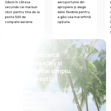
Găsim în câteva
aeroporturile din
secunde cel mai bun
apropiere și alege
zbor pentru tine de la
date flexibile pentru
peste 500 de
a găsi cea mai ieftină
companii aeriene.
opțiune.
Psst! Descarcă
aplicația eSky și
rezervă mai simplu,
oriunde ești.
Oferte noi în fiecare zi: bilete de
avion, vacanțe, city break-uri
Gestionezi totul mai ușor
Planifică-ți călătoriile așa cum îți
dorești cu MAIA eSky