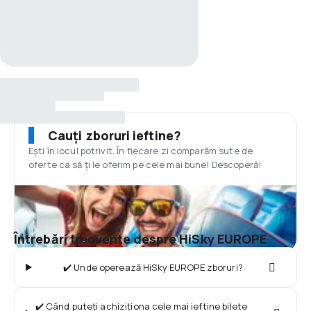
Cauți zboruri ieftine?
Ești în locul potrivit. În fiecare zi comparăm sute de
oferte ca să ți le oferim pe cele mai bune! Descoperă!
Întrebări frecvente despre HiSky EUROPE
✔️ Unde operează HiSky EUROPE zboruri?
✔️ Când puteți achiziționa cele mai ieftine bilete