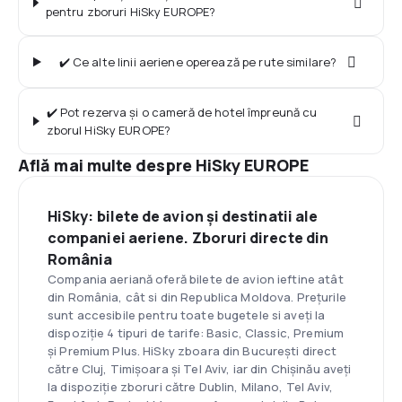
pentru zboruri HiSky EUROPE?
✔️ Ce alte linii aeriene operează pe rute similare?
✔️ Pot rezerva și o cameră de hotel împreună cu
zborul HiSky EUROPE?
Află mai multe despre HiSky EUROPE
HiSky: bilete de avion și destinatii ale
companiei aeriene. Zboruri directe din
România
Compania aeriană oferă bilete de avion ieftine atât
din România, cât si din Republica Moldova. Preţurile
sunt accesibile pentru toate bugetele si aveţi la
dispoziţie 4 tipuri de tarife: Basic, Classic, Premium
şi Premium Plus. HiSky zboara din Bucureşti direct
către Cluj, Timişoara şi Tel Aviv, iar din Chişinău aveţi
la dispoziţie zboruri către Dublin, Milano, Tel Aviv,