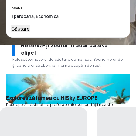
Pasageri
Căutare
Rezervă-ți zborul în doar câteva
clipe!
Folosește motorul de căutare de mai sus. Spune-ne unde
și când vrei să zbori, iar noi ne ocupăm de rest.
Explorează lumea cu HiSky EUROPE
Descoperă destinațiile preferate ale comunității noastre