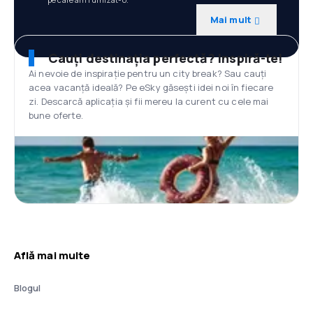
Mai mult
Cauți destinația perfectă? Inspiră-te!
Ai nevoie de inspirație pentru un city break? Sau cauți
acea vacanță ideală? Pe eSky găsești idei noi în fiecare
zi. Descarcă aplicația și fii mereu la curent cu cele mai
bune oferte.
Află mai multe
Blogul