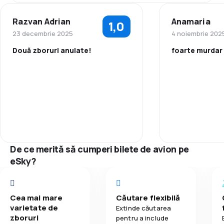
4,0
Punctualitate
Razvan Adrian
Anamaria
1,0
4,2
Rețeaua de conexiuni
23 decembrie 2025
4 noiembrie 202
Două zboruri anulate!
foarte murdar
3,8
Prețul biletelor
Personal
4,2
Confort în timpul călătoriei
Punctualitate
4,3
Transportul bagajelor
Rețeaua de c
3,7
Mâncare
De ce merită să cumperi bilete de avion pe
Prețul biletelo
eSky?
Confort în tim
Cea mai mare
Căutare flexibilă
Transportul b
varietate de
Extinde căutarea
zboruri
pentru a include
Mâncare