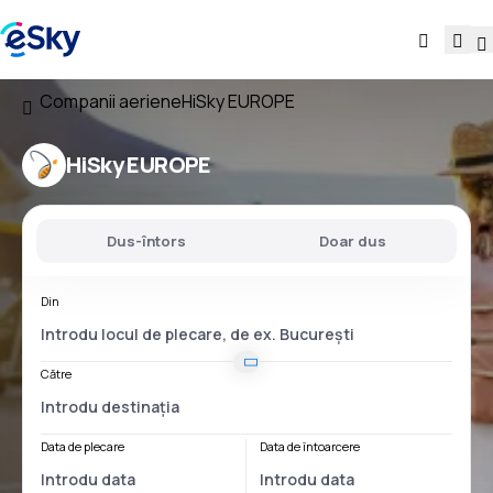
Companii aeriene
HiSky EUROPE
HiSky EUROPE
Dus-întors
Doar dus
Din
Către
Data de plecare
Data de întoarcere