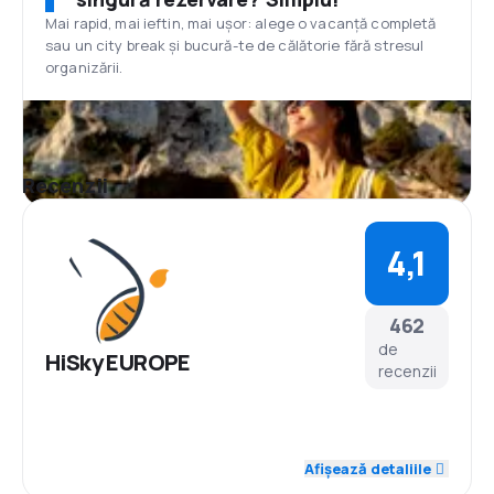
Mai rapid, mai ieftin, mai ușor: alege o vacanță completă
sau un city break și bucură-te de călătorie fără stresul
organizării.
Recenzii
4,1
462
de
HiSky EUROPE
recenzii
4,4
Personal
Afișează detaliile