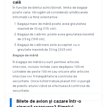
cală
În funcție de biletul achiziționat, limita de bagaje
poate varia. Vă rugăm să consideraţi următoarele
informații ca fiind orientative:
Bagajul mare de mână poate avea greutatea
maximă de 10 kg (115 cm);
Bagajul de cală mic poate avea greutatea maximă
de 23 kg (158 cm);
Bagajul de cală mare este acceptat cu o
greutate maximă de 32 kg (203 cm).
Bagaje de mână
În bagajul de mână nu sunt permise articole
interzise, inclusiv lichide care depășesc 100 ml.
Lichidele de peste 100 ml sau oricare alte articole
interzise vor fi îndepărtate la controlul de
securitate. Orice lichid trebuie plasat într-o pungă
de plastic atunci când se efectuează controlul de
securitate.
Bilete de avion și cazare într-o
singură rezervare? Simplu!