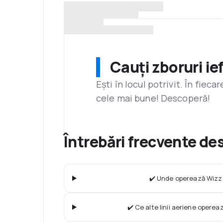
Cauți zboruri ie
Ești în locul potrivit. În fiec
cele mai bune! Descoperă!
Întrebări frecvente de
✔️ Unde operează Wizz 
✔️ Ce alte linii aeriene operea