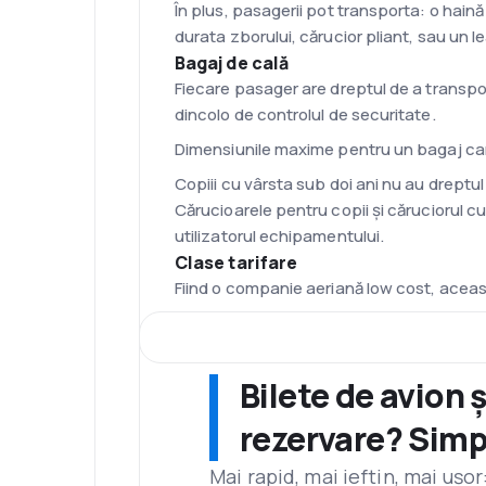
În plus, pasagerii pot transporta: o haină
durata zborului, cărucior pliant, sau un 
Bagaj de cală
Fiecare pasager are dreptul de a transpor
dincolo de controlul de securitate.
Dimensiunile maxime pentru un bagaj care 
Copiii cu vârsta sub doi ani nu au dreptul
Cărucioarele pentru copii și căruciorul cu 
utilizatorul echipamentului.
Clase tarifare
Fiind o companie aeriană low cost, aceas
Check-in online
După efectuarea procedurilor, cartea de
călătorie – pașaport/carte de identitate 
Bilete de avion 
se va aplica o taxă de check-in la aeropo
Procedura de check-in online este disponi
rezervare? Simp
Pasagerii care dețin bagaje la cală trebu
Mai rapid, mai ieftin, mai ușo