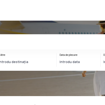
ătre
Data de plecare
D