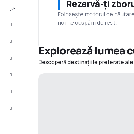
Rezervă-ți zboru
All-
inclusive
Folosește motorul de căutare 
noi ne ocupăm de rest.
City
Break
Cazare
Explorează lumea c
Oferte
Descoperă destinațiile preferate ale
Finalizează
călătoria
Inspiraţie şi
recomandări
Servicii
clienți