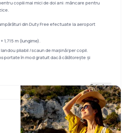
 pentru copiii mai mici de doi ani: mâncare pentru
zice.
umpărături din Duty Free efectuate la aeroport
+ 1,715 m (lungime).
/ landou pliabil /scaun de mașină/per copil.
ransportate în mod gratuit dacă călătorește și
Extinde
poarta de îmbarcare împreună cu documentele de
 În cazul în care nu se efectuează check-in-ul online,
programată a zborului.
 de minute înainte de decolarea zborului. Pasagerii