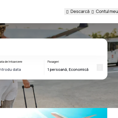
Descarcă
Contul meu
ata de întoarcere
Pasageri