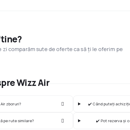
ftine?
are zi comparăm sute de oferte ca să ți le oferim pe
spre Wizz Air
Air zboruri?
✔️ Când puteți achiziți
ză pe rute similare?
✔️ Pot rezerva și 