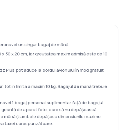
aeronavei un singur bagaj de mână.
 x 30 x 20 cm, iar greutatea maxim admisă este de 10
zz Plus pot aduce la bordul avionului în mod gratuit
 tot în limita a maxim 10 kg. Bagajul de mână trebuie
onavei 1 bagaj personal suplimentar față de bagajul
o geantă de aparat foto, care să nu depășească
 de mână și ambele depășesc dimensiunile maxime
ntra taxei corespunzătoare.