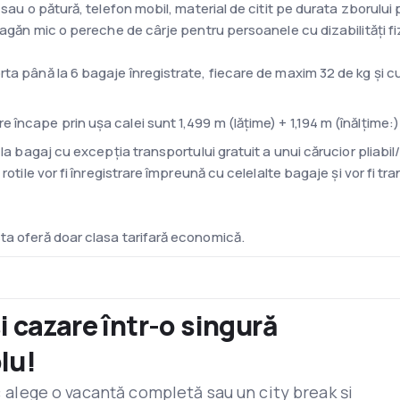
 sau o pătură, telefon mobil, material de citit pe durata zborului
leagăn mic o pereche de cârje pentru persoanele cu dizabilităţi fi
ta până la 6 bagaje înregistrate, fiecare de maxim 32 de kg și c
încape prin uşa calei sunt 1,499 m (lățime) + 1,194 m (înălţime:) 
 la bagaj cu excepția transportului gratuit a unui cărucior pliabil
rotile vor fi înregistrare împreună cu celelalte bagaje și vor fi t
ta oferă doar clasa tarifară economică.
 îmbarcare (boarding pass) trebuie printată și prezentată la 
(aceleași documente de călătorie folosite la check-in-ul online).
și cazare într-o singură
rt.
bilă de la 30 de zile și până la 3 ore înainte de ora de decolare 
lu!
ie să se prezinte la biroul de predare a bagajelor cu cel puțin 40
r: alege o vacanță completă sau un city break și