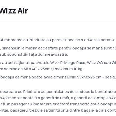
Wizz Air
iul Îmbarcare cu Prioritate au permisiunea de a aduce la bordul 
, dimensiunile maxim acceptate pentru bagajul de mână sunt 40
ă sub scaunul din fața dumneavoastră.
care au achiziționat pachetele Wizz Privilege Pass, Wizz GO sau Wi
im admise de 55 x 40 x 23cm și maximum 10 kg.
, bagajul de mână poate avea dimensiunile 55x40x23 cm - desigur,
 Îmbarcare cu Prioritate au permisiunea de a aduce la bordul aer
suplimentar poate fi o geantă de umăr, o geantă de laptop sau 
că un pasager cu îmbarcare prioritară transportă două bagaje
ntar, pasagerul trebuie să trimită unul dintre bagaje la cală co