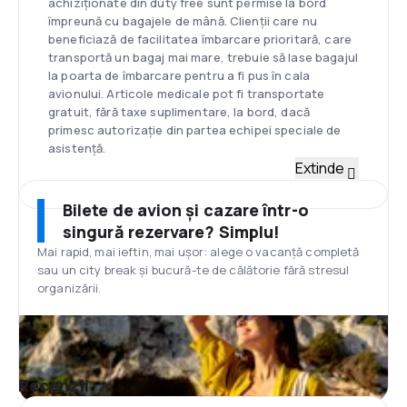
achiziționate din duty free sunt permise la bord
împreună cu bagajele de mână. Clienții care nu
beneficiază de facilitatea îmbarcare prioritară, care
transportă un bagaj mai mare, trebuie să lase bagajul
la poarta de îmbarcare pentru a fi pus în cala
avionului. Articole medicale pot fi transportate
gratuit, fără taxe suplimentare, la bord, dacă
primesc autorizație din partea echipei speciale de
asistență.
Bagaje de cală
Extinde
Clienții non-prioritari, care doresc să transporte mai
multe bagaje, pot să adauge un bagaj mai mare de 10
Bilete de avion și cazare într-o
kg ce trebuie lăsat la ghișeul de check-in. Fiecare
singură rezervare? Simplu!
pasager poate achiziționa să transporte până la 3
Mai rapid, mai ieftin, mai ușor: alege o vacanță completă
bagaje de cală de 20 de kg. Este recomandat ca
sau un city break și bucură-te de călătorie fără stresul
pasagerii să se asigure că un bagaj nu depășește
organizării.
limita de 20 de kg, în vederea evitării plății unei taxe
pentru kilogramele în exces. Aceeași greutate de 20
de kg este aplicabilă și în cazul echipamentelor
sportive și al instrumentelor muzicale. Pentru
fiecare kg în plus se va achita o taxă de 11£/€ . Orice
Recenzii
echipament sportiv sau instrument muzical care nu
poate fi transportat la bord, va fi transferat în cala