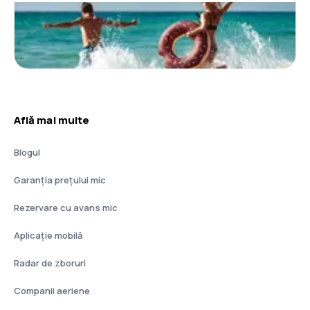
thailandeză, sandvișuri, dar și cafenele și baruri
destinate servirii de sucuri naturale. În aeroport,
sunt oferite următoarele facilități: acces gratuit la
internet prin WiFi de-a lungul terminalelor, posibilități
pentru schimbarea copiilor, o farmacie, o cameră de
rugăciuni destinată mai multor religii și o biserică
catolică. Aeroportul Dublin este deservit de o rețea
extinsă de rute de autobuze și autocare care îl leagă
de capitală și multe alte orașe din Irlanda. Serviciile
Află mai multe
de taxi sunt disponibile în spațiile special amenajate
din apropierea terminalelor.
Blogul
Gustări
În timpul zborului cu Ryanair nu sunt servite în mod
Garanția prețului mic
gratuit gustările, cu toate acestea, pasagerii pot
alege dintr-o gama variată de snacks-uri și băuturi.
Rezervare cu avans mic
Acestea sunt disponibile pentru cumpărare la barul
de la bord. Clienții Ryanair își pot aduce la bord
Aplicație mobilă
propria hrană, cu excepția băuturilor calde. Mesele
pot fi precomandate atunci când se realizează
Radar de zboruri
check-in-ul pentru un zbor pe Ryanair.com, mai
devreme de 48 de ore înainte de ora programată
Companii aeriene
pentru plecare pentru zborurile din Aeroportul
Dublin, astfel înainte de ora 7 a.m. și ora 8 a.m.