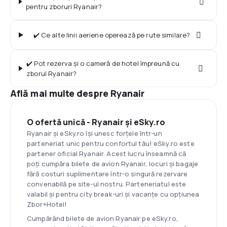
pentru zboruri Ryanair?
✔️ Ce alte linii aeriene operează pe rute similare?
✔️ Pot rezerva și o cameră de hotel împreună cu
zborul Ryanair?
Află mai multe despre Ryanair
O ofertă unică - Ryanair şi eSky.ro
Ryanair și eSky.ro își unesc forțele într-un
parteneriat unic pentru confortul tău! eSky.ro este
partener oficial Ryanair. Acest lucru înseamnă că
poți cumpăra bilete de avion Ryanair, locuri și bagaje
fără costuri suplimentare într-o singură rezervare
convenabilă pe site-ul nostru. Parteneriatul este
valabil și pentru city break-uri și vacanțe cu opţiunea
Zbor+Hotel!
Cumpărând bilete de avion Ryanair pe eSky.ro,