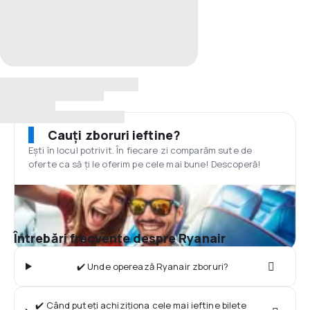
Cauți zboruri ieftine?
Ești în locul potrivit. În fiecare zi comparăm sute de
oferte ca să ți le oferim pe cele mai bune! Descoperă!
Întrebări frecvente despre Ryanair
✔️ Unde operează Ryanair zboruri?
✔️ Când puteți achiziționa cele mai ieftine bilete