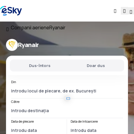
Companii aeriene
Ryanair
Ryanair
Dus-întors
Doar dus
Din
Către
Data de plecare
Data de întoarcere