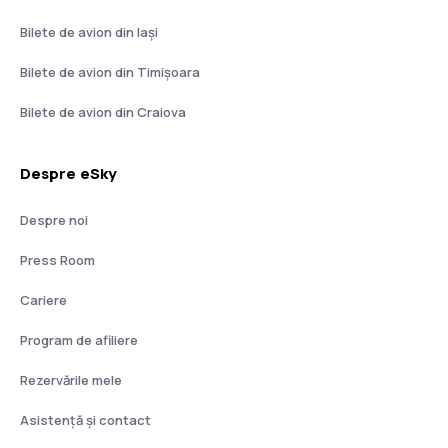
Runway Retail Boutique, care vinde produse de
Bilete de avion din Iași
îngrijire a pielii, produse cosmetice, produse de
primă necesitate pentru vacanță, asigurându-se un
Bilete de avion din Timișoara
preț mult mai ieftin față de cel practicat în mod
obișnuit. Oferta include branduri precum Clinique,
Bilete de avion din Craiova
Sosu, Kiehls sau Elizabeth Arden.
De asemenea, Ryanair oferă aeronava Boeing 737-
700 ca charter privat. Aeronava dispune de un
Despre eSky
interior spațios și luxos, cu facilități precum scaune
din piele pentru 60 de pasageri, dar și mese elegante
Despre noi
și servicii de catering personalizat. Avionul poate fi
închiriat în scopuri de călătorie privată corporate, de
Press Room
echipă sau de grup.
Cariere
Program de afiliere
Rezervările mele
Asistenţă şi contact