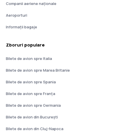
Companii aeriene naţionale
pentru zborurile care plecă de pe aeroporturile din
Birmingham, Bournemouth, East Midlands, Glasgow
Aeroporturi
Prestwick, Leeds Bradford, Manchester, Londra
Stansted, Cork, Shannon, Belfast, Porto, Faro,
Informații bagaje
Malaga, Lanzarote, Gran Canaria, Tenerife South și
toate bazele germane, exceptând Frankfurt Hahn și
Nuremberg: acestea includ Baden-Baden, Berlin
Zboruri populare
Schönefeld, Bremen, Cologne, Dortmund,
Dusseldorf Weeze, Frankfurt International, Hamburg,
Leipzig, Memmingen, Stuttgart, chiar dacă
Bilete de avion spre Italia
rezervarea se face prin intermediul unui agenții de
turism. Opțiunea de masă 7 a.m. pentru zborurile
Bilete de avion spre Marea Britanie
care pleacă din Dublin înainte de ora 7 a.m. este
micul – dejun irlandez. Disponibilitatea micului –
Bilete de avion spre Spania
dejun este limitată, astfel este recomandat să faceți
o precomandă cât mai curând posibil. Meniul include
Bilete de avion spre Franţa
o varietate de rețete, cum ar fi lasagna vegană,
ratatouille, panini, pui tikka, masala sau paste
Bilete de avion spre Germania
bolognese. De asemenea, există opțiuni pentru
copii, printre care nuggets de pui sau pizza.
Bilete de avion din București
Servicii suplimentare
Bilete de avion din Cluj-Napoca
Ryanair deține propriul magazin la bord aeronavelor,