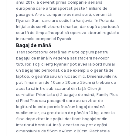
anul 2017, a devenit prima companie aeriană
europenă care a transportat peste 1 miliard de
pasageri. Are o companie aeriană soră, denumită
Ryanair Sun, care are sediul la Varșovia, în Polonia.
Inițial a deservit zboruri charter, dar după o perioadă
scurtă de timp a început să opereze zboruri regulate
în numele companiei Ryanair.
Bagaj de mână
Transportatorul oferă mai multe opțiuni pentru
bagajul de mână în vederea satisfacerii nevoilor
tuturor. Toți clienți Ryanair pot avea la bord numai
un bagaj mic personal, ca de exemplu o geantă de
laptop, o geantă sau un rucsac mic. Dimensiunile nu
pot fi mai mari de 40cm x 20cm x 25cm și trebuie ca
acesta să intre sub scaunul din față. Clienții
serviciilor Prioritate și 2 bagaje de mână, Family Plus
și Flexi Plus sau pasagerii care au un zbor de
legătură le este permis încă un bagaj de mână
suplimentar, cu greutatea de până la 10 kg, acesta
fiind depozitat în spațiul destinat bagajelor din
interiorul bordului. Însă, acestea nu pot depăși
dimensiunile de 55cm x 40cm x 20cm. Pachetele