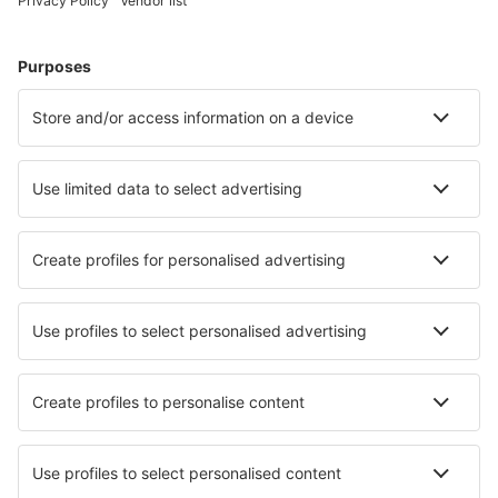
Bilete de avion
Cazare
Zbor+Hotel
Hoteluri
Transferuri aeroport
Află mai multe
Garanția prețului mic
Aplicație mobilă
Companii aeriene
Wizz Air
Tarom
HiSky
Ryanair
Lufthansa
Despre eSky