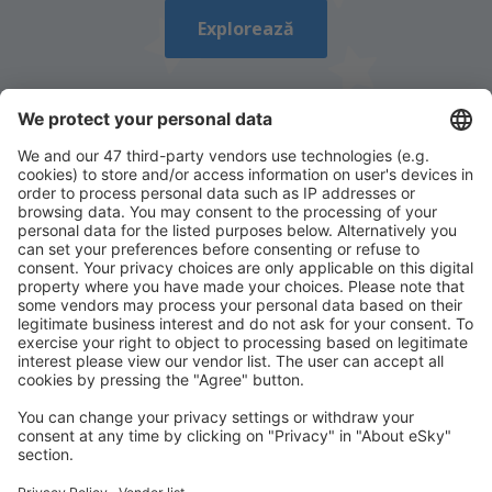
Explorează
Descarcă aplicația noastră
și organizează-ţi
convenabil călătoriile
Planifică-ți călătoria