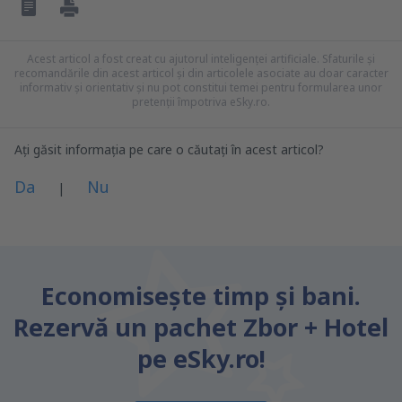
Acest articol a fost creat cu ajutorul inteligenței artificiale. Sfaturile și
recomandările din acest articol și din articolele asociate au doar caracter
informativ și orientativ și nu pot constitui temei pentru formularea unor
pretenții împotriva eSky.ro.
Ați găsit informația pe care o căutați în acest articol?
Da
Nu
|
Consider că acest articol:
este neclar
Economiseşte timp și bani.
Conține informații incorecte
Rezervă un pachet Zbor + Hotel
Nu acoperă complet subiectul
este prea lung
pe eSky.ro!
Trimiteți