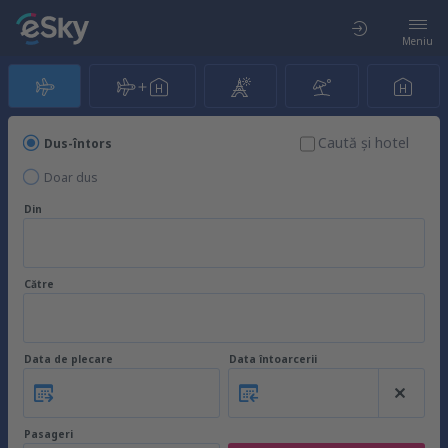
Meniu
Caută şi hotel
Dus-întors
Doar dus
Din
Către
Data de plecare
Data întoarcerii
Pasageri