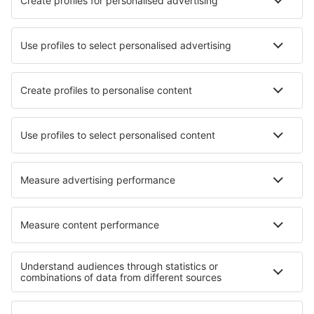
Companii aeriene
Wizz Air
Tarom
HiSky
Ryanair
Lufthansa
Despre eSky
Blogul
Cariere
Termeni şi condiţii
Rezervările mele
Politica de Confidențialitate
Politică cookie
Asistenţă şi contact
Confidențialitate