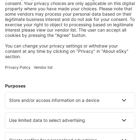
Descarcă aplicația noastră
și organizează-ţi
convenabil călătoriile
Planifică-ți călătoria
Bilete de avion
Cazare
Zbor+Hotel
Hoteluri
Transferuri aeroport
Află mai multe
Garanția prețului mic
Aplicație mobilă