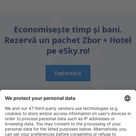
Economiseşte timp și bani.
Rezervă un pachet Zbor + Hotel
pe eSky.ro!
Explorează