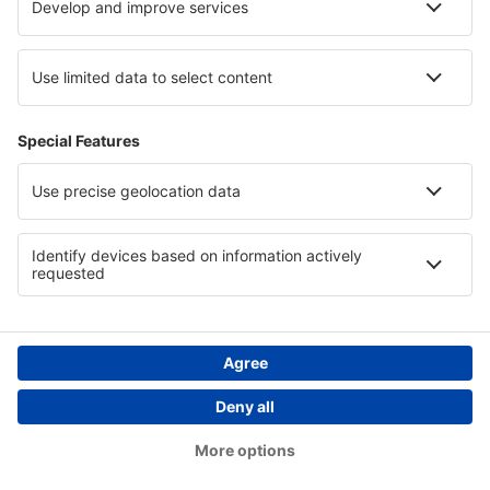
Țări
Siteuri internaționale
eSky.eu
eSky.com
eDestinos.com
Copyright © eSky.ro. Toate drepturile rezervate.