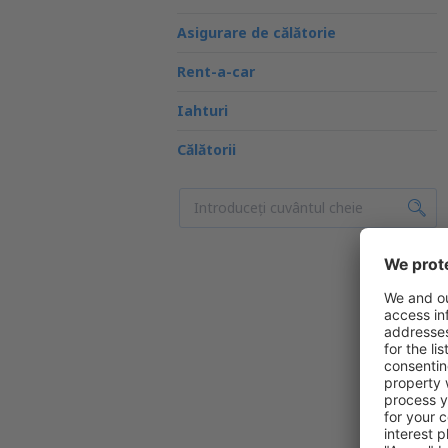
Asigurare de călătorie
Rent-a-car
Iahturi
Călătorii