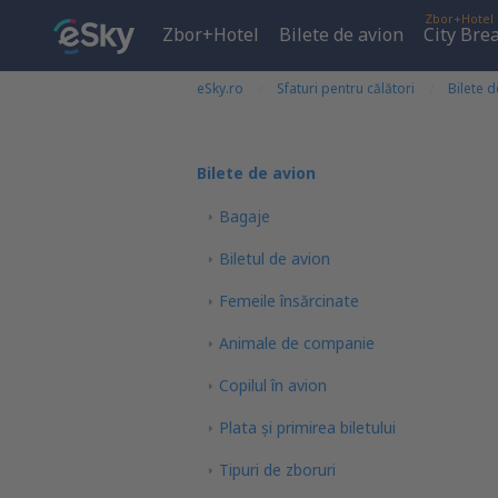
Zbor+Hotel
Zbor+Hotel
Bilete de avion
City Bre
eSky.ro
Sfaturi pentru călători
Bilete d
Bilete de avion
Bagaje
Biletul de avion
Femeile însărcinate
Animale de companie
Copilul în avion
Plata şi primirea biletului
Tipuri de zboruri