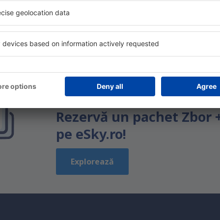
1
2
Următoarea
Economiseşte timp și ban
Rezervă un pachet Zbor 
pe eSky.ro!
Explorează