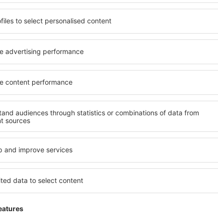
ghid pentru turișt
În:
Bilete de avion
Începând cu octombri
reglementări de intrar
pentru a le oferi o a
Reglementări vam
România
În:
Bilete de avion
Atenţie! Aceste inform
întregime transportulu
din alcoo