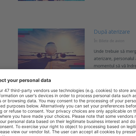
După aterizare
În:
Bilete de avion
Unde trebuie să merge
aterizare, personalul
momentul să vă îndre
ETA (autorizația 
Marea Britanie: ce
călători
În:
Bilete de avion