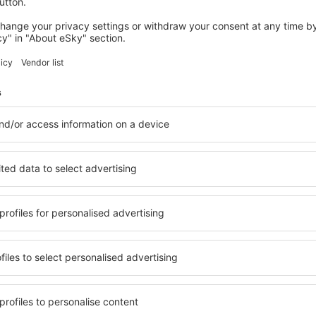
Marea Britanie introd
Authorization), care 
frontieră și creșter
eTA pentru Canada
plecare
În:
Bilete de avion
O călătorie în Canada
urca în avion, verific
Electronică de Călăto
Noi reguli pentru 