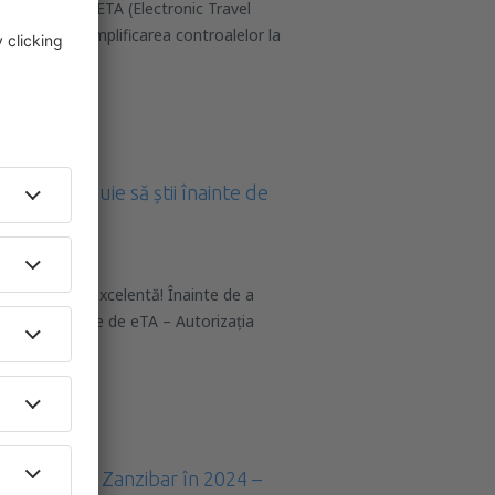
uce sistemul ETA (Electronic Travel
are ca scop simplificarea controalelor la
 – ce trebuie să știi înainte de
 este o idee excelentă! Înainte de a
ă dacă ai nevoie de eTA – Autorizația
r
călătoria în Zanzibar în 2024 –