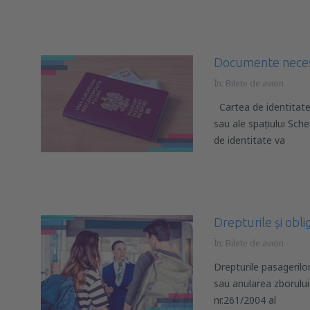
Documente neces
În:
Bilete de avion
Cartea de identitate 
sau ale spațiului Sch
de identitate va
Drepturile și obli
În:
Bilete de avion
Drepturile pasagerilor
sau anularea zborului
nr.261/2004 al