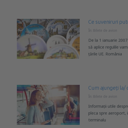
Ce suveniruri put
În:
Bilete de avion
De la 1 ianuarie 2007
să aplice regulile vam
ţările UE. România
Cum ajungeți la/ 
În:
Bilete de avion
Informații utile despr
pleca spre aeroport, 
terminalu