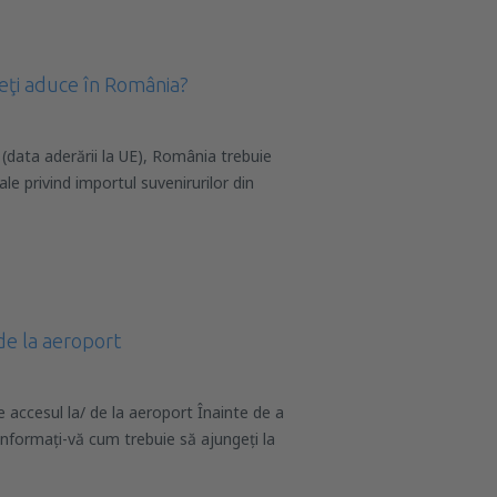
eţi aduce în România?
 (data aderării la UE), România trebuie
ale privind importul suvenirurilor din
de la aeroport
e accesul la/ de la aeroport Înainte de a
informați-vă cum trebuie să ajungeți la