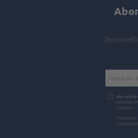
Abon
Zboruri ieft
Mai multe c
materiale in
furnizat-o.
Prin bifarea
(concomiten