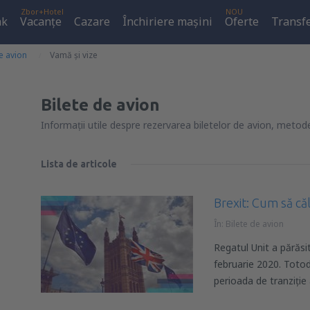
Zbor+Hotel
NOU
ak
Vacanţe
Cazare
Închiriere mașini
Oferte
Transfe
e avion
Vamă și vize
Bilete de avion
Informații utile despre rezervarea biletelor de avion, metode
Lista de articole
Brexit: Cum să căl
În:
Bilete de avion
Regatul Unit a părăsi
februarie 2020. Toto
perioada de tranziție