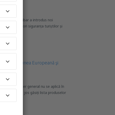
i
e 2024, Zanzibar a introdus noi
e pentru a spori siguranța turiștilor și
cope
ale în Uniunea Europeană şi
aţii cu caracter general nu se aplică în
i aerian. Mai jos găsiţi lista produselor