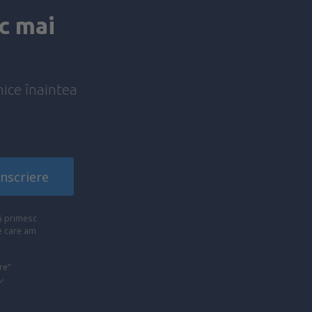
c mai
nice înaintea
!
Înscriere
să primesc
pe care am
re”