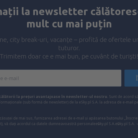
ații la newsletter călătores
mult cu mai puțin
ine, city break-uri, vacanțe – profită de ofertele u
tuturor.
Trimitem doar ce e mai bun, pe cuvânt de turişti
ălătorii la prețuri avantajoase în newsletter-ul nostru
. Sunt de acord 
formaționale (sub formă de newsletter) de la eSky.pl S.A. la adresa de e-mail 
 căsuței de mai sus, furnizarea adresei de e-mail și apăsarea butonului „Înscrie
t), vă dați acordul ca datele dumneavoastră personale
eSky.pl S.A.
eSky.pl S.A.