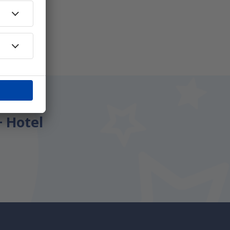
 pagină
i.
+ Hotel