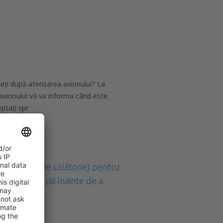
ți după aterizarea avionului? La
 avionului vă va informa când este
ptați spr
electronică de călătorie) pentru
 trebuie să știi înainte de a