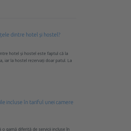
ele dintre hotel și hostel?
intre hotel și hostel este faptul că la
, iar la hostel rezervați doar patul. La
țile incluse în tariful unei camere
 o gamă diferită de servicii incluse în