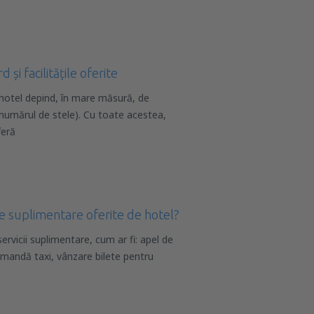
și facilitățile oferite
e hotel depind, în mare măsură, de
(numărul de stele). Cu toate acestea,
feră
ile suplimentare oferite de hotel?
ervicii suplimentare, cum ar fi: apel de
comandă taxi, vânzare bilete pentru