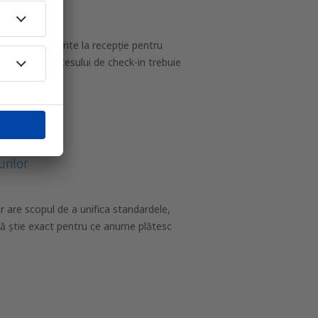
ie să se prezinte la recepție pentru
 În timpul procesului de check-in trebuie
urilor
or are scopul de a unifica standardele,
 să știe exact pentru ce anume plătesc