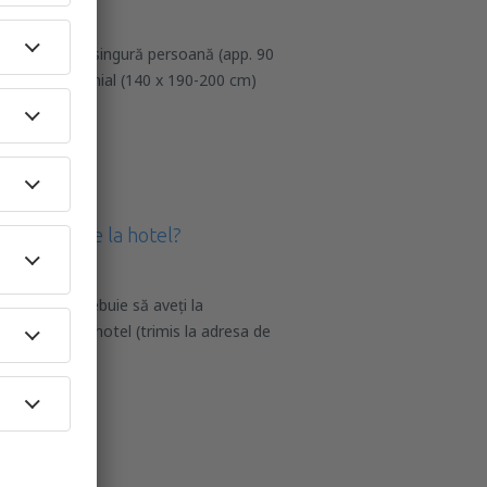
: pat pentru o singură persoană (app. 90
blu/ matrimonial (140 x 190-200 cm)
t necesare la hotel?
eck-in-ul, trebuie să aveți la
r-ul pentru hotel (trimis la adresa de
a plăț
l la hotel?