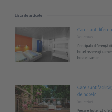
Lista de articole
Care sunt diferenț
În:
Hoteluri
Principala diferență d
hotel rezervați camera
hostel camer
Care sunt facilită
de hotel?
În:
Hoteluri
Fiecare hotel vă oferă