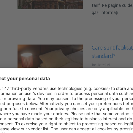
tarif. Pe pagina cu de
găsi informați
Care sunt facilită
standard?
În:
Hoteluri
Facilitățile oferite 
mult de standardul ho
cea mai populară est
Care sunt standar