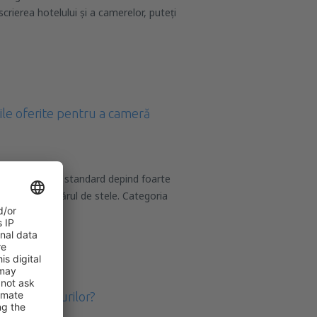
scrierea hotelului și a camerelor, puteți
țile oferite pentru a cameră
pentru o cameră standard depind foarte
telului - numărul de stele. Categoria
e
dele hotelurilor?