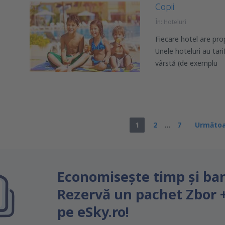
Copii
În:
Hoteluri
Fiecare hotel are prop
Unele hoteluri au tar
vârstă (de exemplu
1
2
...
7
Următoa
Economiseşte timp și ban
Rezervă un pachet Zbor 
pe eSky.ro!