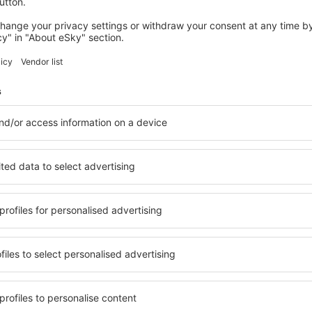
În:
Hoteluri
Clasificarea hoteluril
astfel încât oaspeții
atunci când fac o
Care sunt tipuril
În:
Hoteluri
Camerele sunt împărți
paturi oferite. Camer
persoană, camere du
Care sunt tipurile