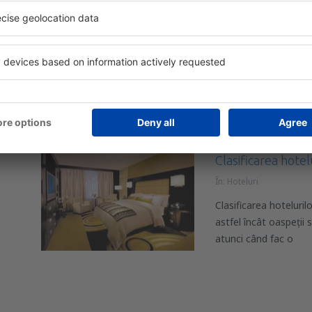
În:
Hoteluri
Fiecare oaspete trebu
procesul de check-in.
să prezentați vouch
Clasificarea hotel
În:
Hoteluri
Clasificarea hoteluril
astfel încât oaspeții
atunci când fac o