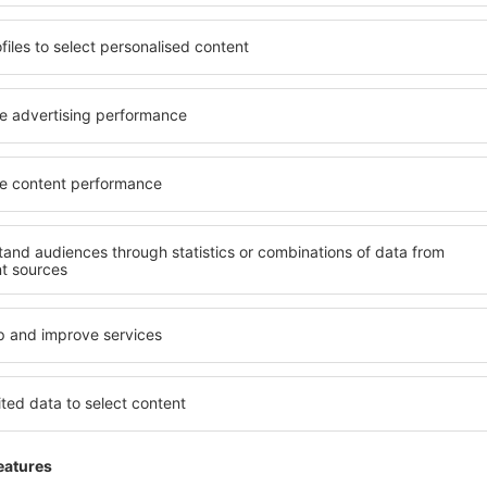
În:
Hoteluri
Tipuri de paturi sunt
x 190-200 cm) pat du
pat queen si
Ce documente sun
În:
Hoteluri
Pentru a putea face ch
dumneavoastră vouche
e-mail după finalizare
Ce este check-in-u