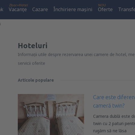
Zbor+Hotel
NOU
ak
Vacanţe
Cazare
Închiriere mașini
Oferte
Transfe
i
Hoteluri
Informații utile despre rezervarea unei camere de hotel, me
servicii oferite
Articole populare
Care este diferen
cameră twin?
Camera dublă este do
twin cu 2 paturi pent
rugăm să ne lăsa