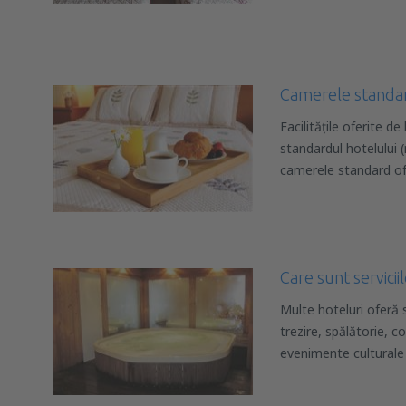
Camerele standard 
Facilitățile oferite d
standardul hotelului 
camerele standard o
Care sunt servici
Multe hoteluri oferă s
trezire, spălătorie, 
evenimente culturale