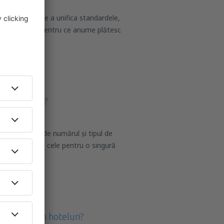
or are scopul de a unifica standardele,
 să știe exact pentru ce anume plătesc
e de camere?
te în funcție de numărul și tipul de
ele single sunt cele pentru o singură
b
 de paturi in hoteluri?