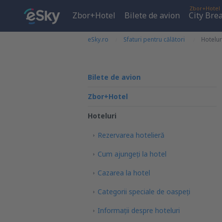
Zbor+Hotel
Zbor+Hotel
Bilete de avion
City Bre
eSky.ro
Sfaturi pentru călători
Hotelur
Bilete de avion
Zbor+Hotel
Hoteluri
Rezervarea hotelieră
Cum ajungeţi la hotel
Cazarea la hotel
Categorii speciale de oaspeţi
Informații despre hoteluri