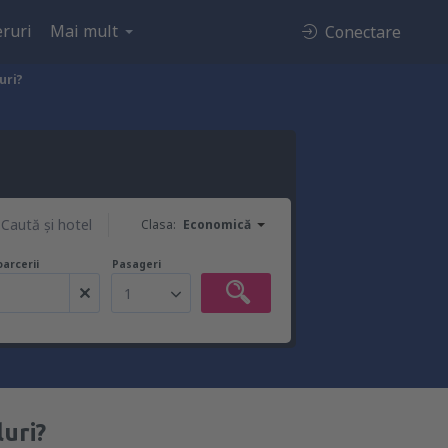
ruri
Mai mult
Conectare
uri?
Caută şi hotel
Clasa:
Economică
oarcerii
Pasageri
1
luri?