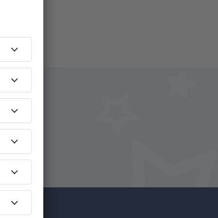
i.
+ Hotel