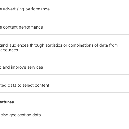
ații la newsletter călătores
mult cu mai puțin
ine, city break-uri, vacanțe – profită de ofertele u
tuturor.
Trimitem doar ce e mai bun, pe cuvânt de turişti
ălătorii la prețuri avantajoase în newsletter-ul nostru
. Sunt de acord 
formaționale (sub formă de newsletter) de la eSky.pl S.A. la adresa de e-mail 
 căsuței de mai sus, furnizarea adresei de e-mail și apăsarea butonului „Înscrie
t), vă dați acordul ca datele dumneavoastră personale
eSky.pl S.A.
eSky.pl S.A.