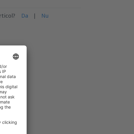
rticol?
Da
|
Nu