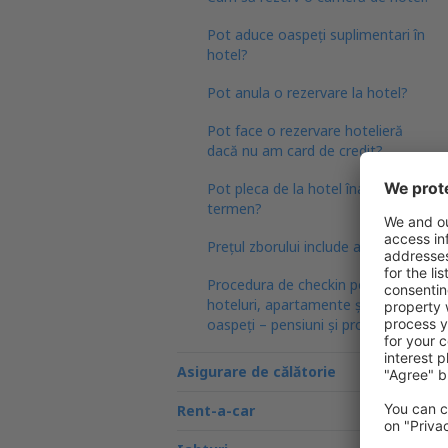
Pot aduce oaspeți suplimentari în
hotel?
Pot anula o rezervare la hotel?
Pot face o rezervare hotelieră
dacă nu am card de credit?
Pot pleca de la hotel înainte de
termen?
Prețul zborului include asigurarea?
Procedura de checkin pentru
hoteluri, apartamente și case de
oaspeți – pensiuni și proprietăți
Asigurare de călătorie
Rent-a-car