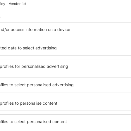
Economiseşte timp și ban
Rezervă un pachet Zbor 
pe eSky.ro!
Explorează