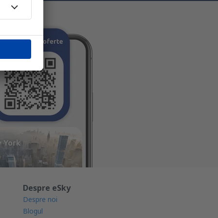
Despre eSky
Despre noi
Blogul