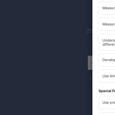
Abon
Zboruri ieft
Mai multe c
materiale in
furnizat-o.
Prin bifarea
(concomiten