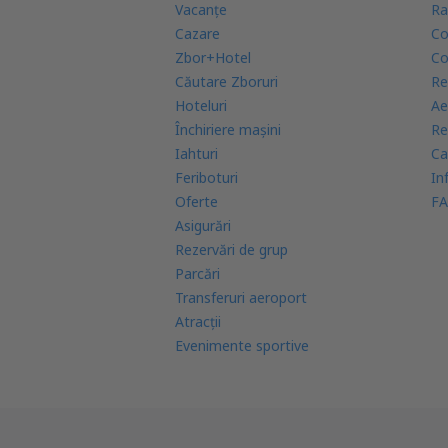
Vacanţe
Ra
Cazare
Co
Zbor+Hotel
Co
Căutare Zboruri
Re
Hoteluri
Ae
Închiriere mașini
Re
Iahturi
Ca
Feriboturi
In
Oferte
FA
Asigurări
Rezervări de grup
Parcări
Transferuri aeroport
Atracţii
Evenimente sportive