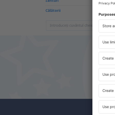
Iahturi
Călătorii