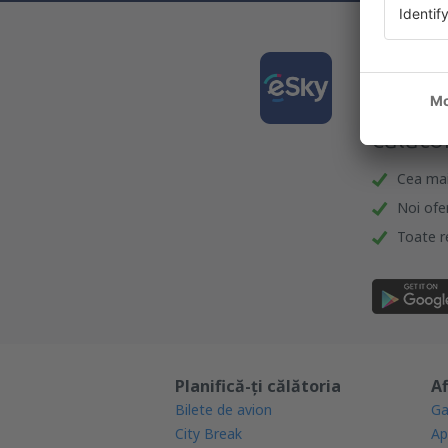
Desca
și org
călător
Cea mai 
Noi ofe
Toate re
Planifică-ți călătoria
Af
Bilete de avion
Ga
City Break
Ap