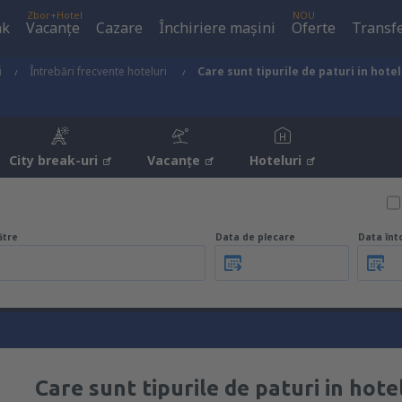
Zbor+Hotel
NOU
ak
Vacanţe
Cazare
Închiriere mașini
Oferte
Transfe
i
Întrebări frecvente hoteluri
Care sunt tipurile de paturi in hotel
City break-uri
Vacanţe
Hoteluri
ătre
Data de plecare
Data înt
Care sunt tipurile de paturi in hote