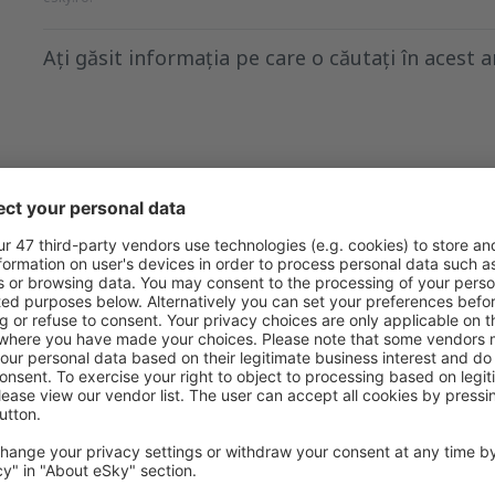
Ați găsit informația pe care o căutați în acest a
Consider că acest articol:
este neclar
Conține informații incorecte
Nu acoperă complet subiectul
este prea lung
Trimiteți