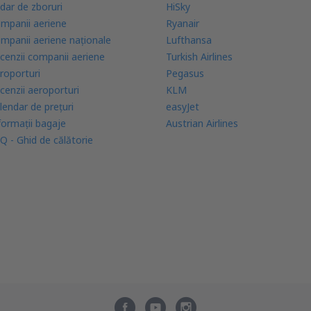
dar de zboruri
HiSky
mpanii aeriene
Ryanair
mpanii aeriene naţionale
Lufthansa
cenzii companii aeriene
Turkish Airlines
roporturi
Pegasus
cenzii aeroporturi
KLM
lendar de prețuri
easyJet
formații bagaje
Austrian Airlines
Q - Ghid de călătorie