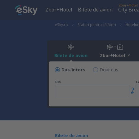
Zbor+Hotel
Zbor+Hotel
Bilete de avion
City Bre
eSky.ro
Sfaturi pentru călători
Hotelur
Bilete de avion
Zbor+Hotel
Dus-întors
Doar dus
Din
C
Bilete de avion