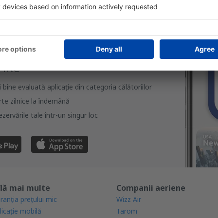
rcă aplicația noastră
anizează-ţi convenabil
iile
bine evaluată aplicație din categoria călătoriilor
rte zilnice la îndemână
zervările tale într-un singur loc
lă mai multe
Companii aeriene
ranția prețului mic
Wizz Air
licație mobilă
Tarom