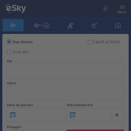
Meniu
Caută şi hotel
Dus-întors
Doar dus
Din
Către
Data de plecare
Data întoarcerii
Pasageri