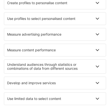
Ryanair
Lufthansa
Despre eSky
Blogul
Cariere
Termeni şi condiţii
Rezervările mele
Politica de Confidențialitate
Politică cookie
Asistenţă şi contact
Confidențialitate