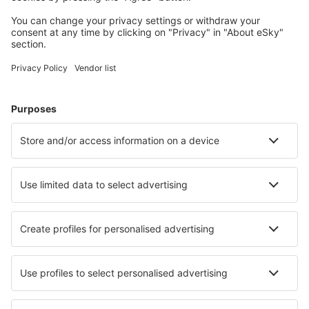
Planifică-ți călătoria
Bilete de avion
Cazare
Zbor+Hotel
Hoteluri
Transferuri aeroport
Află mai multe
Garanția prețului mic
Aplicație mobilă
Companii aeriene
Wizz Air
Tarom
HiSky