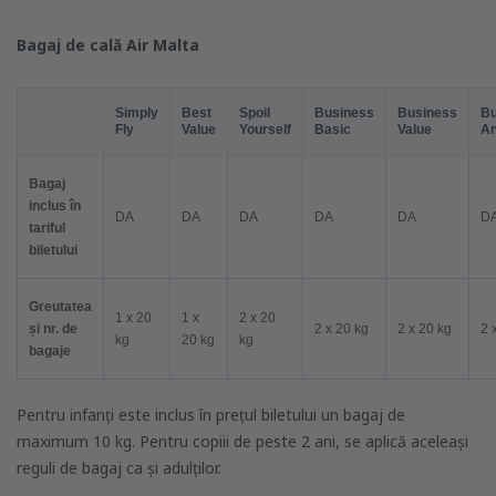
Bagaj de cală Air Malta
Simply
Best
Spoil
Business
Business
Bu
Fly
Value
Yourself
Basic
Value
An
Bagaj
inclus în
DA
DA
DA
DA
DA
D
tariful
biletului
Greutatea
1 x 20
1 x
2 x 20
și nr. de
2 x 20 kg
2 x 20 kg
2 
kg
20 kg
kg
bagaje
Pentru infanți este inclus în prețul biletului un bagaj de
maximum 10 kg. Pentru copiii de peste 2 ani, se aplică aceleași
reguli de bagaj ca și adulților.