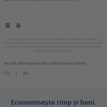
Acest articol a fost creat cu ajutorul inteligenței artificiale. Sfaturile și
recomandările din acest articol și din articolele asociate au doar caracter
informativ și orientativ și nu pot constitui temei pentru formularea unor
pretenții împotriva eSky.ro.
Ați găsit informația pe care o căutați în acest articol?
Da
Nu
|
Consider că acest articol:
este neclar
Economiseşte timp și bani.
Conține informații incorecte