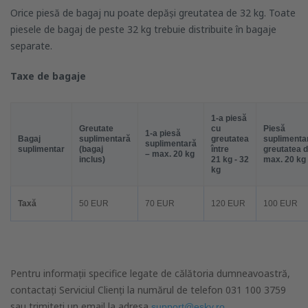
Orice piesă de bagaj nu poate depăși greutatea de 32 kg. Toate
piesele de bagaj de peste 32 kg trebuie distribuite în bagaje
separate.
Taxe de bagaje
1-a piesă
Greutate
cu
Piesă
1-a piesă
Bagaj
suplimentară
greutatea
suplimenta
suplimentară
suplimentar
(bagaj
între
greutatea 
– max. 20 kg
inclus)
21 kg - 32
max. 20 kg
kg
Taxă
50 EUR
70 EUR
120 EUR
100 EUR
Pentru informații specifice legate de călătoria dumneavoastră,
contactați Serviciul Clienți la numărul de telefon 031 100 3759
sau trimiteți un email la adresa
.
support@esky.ro