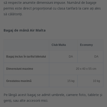
să respecte anumite dimensiuni impuse. Numărul de bagaje
permis este direct proporțional cu clasa tarifară la care ați ales
să călătoriți.
Bagaj de mână Air Malta
Club Malta
Economy
Bagaj inclus în tariful biletului
DA
DA
Dimensiuni maxime
20 x 40 x 55 cm
Greutatea maximă
15 kg
10 kg
Pe lângă acest bagaj se admit umbrele, camere foto, tablete și
genți, sau alte accesorii mici.