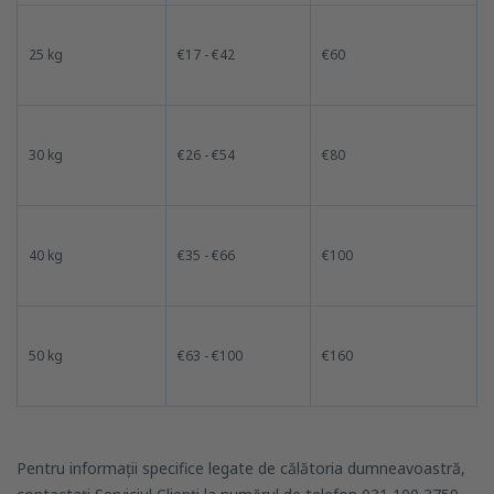
25 kg
€17 - €42
€60
30 kg
€26 - €54
€80
40 kg
€35 - €66
€100
50 kg
€63 - €100
€160
Pentru informații specifice legate de călătoria dumneavoastră,