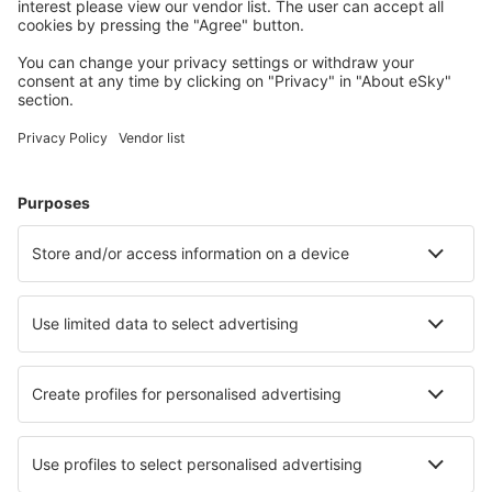
Planifică-ți călătoria
Bilete de avion
Cazare
Zbor+Hotel
Hoteluri
Transferuri aeroport
Află mai multe
Garanția prețului mic
Aplicație mobilă
Companii aeriene
Wizz Air
Tarom