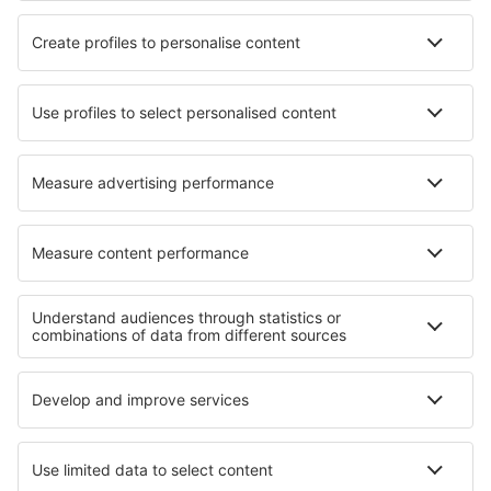
HiSky
Ryanair
Lufthansa
Despre eSky
Blogul
Cariere
Termeni şi condiţii
Rezervările mele
Politica de Confidențialitate
Politică cookie
Asistenţă şi contact
Confidențialitate