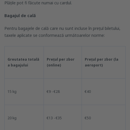
Plățile pot fi făcute numai cu cardul.
Bagajul de cală
Pentru bagajele de cală care nu sunt incluse în prețul biletului,
taxele aplicate se conformează următoarelor norme:
Greutatea totală
Prețul per zbor
Prețul per zbor (la
a bagajului
(online)
aeroport)
15 kg
€9 - €28
€40
20 kg
€13 - €35
€50