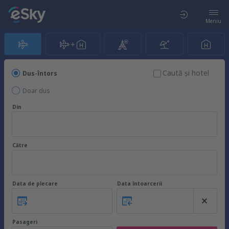
Meniu
Caută şi hotel
Dus-întors
Doar dus
Din
Către
Data de plecare
Data întoarcerii
Pasageri