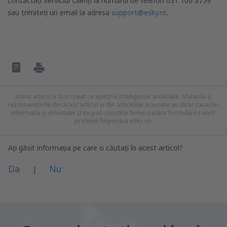
contactați Serviciul Clienți la numărul de telefon 031 100 3759
sau trimiteți un email la adresa
support@esky.ro
.
Acest articol a fost creat cu ajutorul inteligenței artificiale. Sfaturile și
recomandările din acest articol și din articolele asociate au doar caracter
informativ și orientativ și nu pot constitui temei pentru formularea unor
pretenții împotriva eSky.ro.
Ați găsit informația pe care o căutați în acest articol?
Da
Nu
|
Consider că acest articol:
este neclar