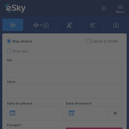
Meniu
Caută şi hotel
Dus-întors
Doar dus
Din
Către
Data de plecare
Data întoarcerii
Pasageri