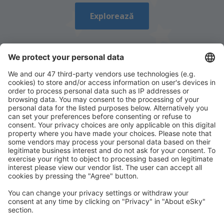
Explorează
Descarcă aplicația noastră
și organizează-ţi
convenabil călătoriile
Planifică-ți călătoria