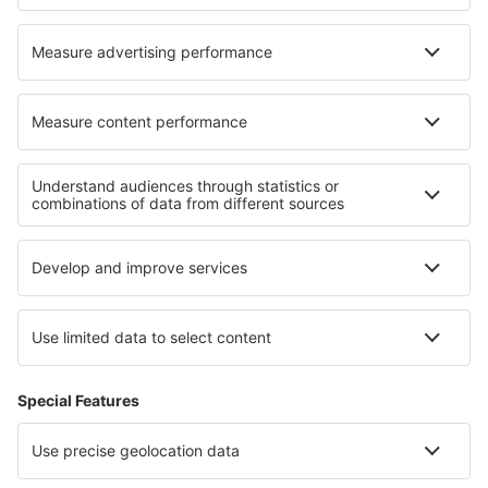
Despre eSky
Blogul
Cariere
Termeni şi condiţii
Rezervările mele
Politica de Confidențialitate
Politică cookie
Asistenţă şi contact
Confidențialitate
Țări