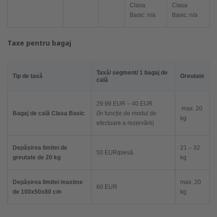
Clasa
Clasa
Basic:
n/a
Basic:
n/a
Taxe pentru bagaj
Taxă/ segment/ 1 bagaj de
Tip de taxă
Greutate
cală
29.99 EUR – 40 EUR
max. 20
Bagaj de cală Clasa Basic
(în funcție de modul de
kg
efectuare a rezervării)
Depășirea limitei de
21 – 32
50 EUR/piesă
greutate de 20 kg
kg
Depășirea limitei maxime
max. 20
60 EUR
de 100x50x80 cm
kg