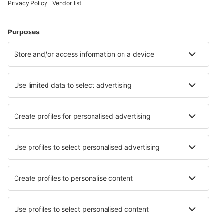
Bilete de avion
Cazare
Zbor+Hotel
Hoteluri
Transferuri aeroport
Află mai multe
Garanția prețului mic
Aplicație mobilă
Companii aeriene
Wizz Air
Tarom
HiSky
Ryanair
Lufthansa