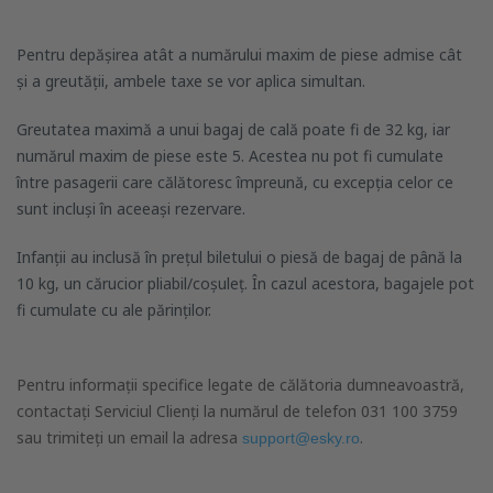
Pentru depășirea atât a numărului maxim de piese admise cât
și a greutății, ambele taxe se vor aplica simultan.
Greutatea maximă a unui bagaj de cală poate fi de 32 kg, iar
numărul maxim de piese este 5. Acestea nu pot fi cumulate
între pasagerii care călătoresc împreună, cu excepția celor ce
sunt incluși în aceeași rezervare.
Infanții au inclusă în prețul biletului o piesă de bagaj de până la
10 kg, un cărucior pliabil/coșuleț. În cazul acestora, bagajele pot
fi cumulate cu ale părinților.
Pentru informații specifice legate de călătoria dumneavoastră,
contactați Serviciul Clienți la numărul de telefon 031 100 3759
sau trimiteți un email la adresa
.
support@esky.ro