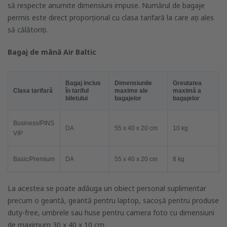
să respecte anumite dimensiuni impuse. Numărul de bagaje
permis este direct proporțional cu clasa tarifară la care ați ales
să călătoriți.
Bagaj de m
ână
Air Baltic
Bagaj inclus
Dimensiunile
Greutatea
Clasa tarifară
în tariful
maxime ale
maximă a
biletului
bagajelor
bagajelor
Business/PINS
DA
55 x 40 x 20 cm
10 kg
VIP
Basic/Premium
DA
55 x 40 x 20 cm
8 kg
La acestea se poate adăuga un obiect personal suplimentar
precum o geantă, geantă pentru laptop, sacoșă pentru produse
duty-free, umbrele sau huse pentru camera foto cu dimensiuni
de maximum 30 x 40 x 10 cm.