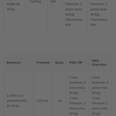
1x20 kg
N/A
totală de
Premium: 3
Premium: 2
40 kg
piese (max.
piese (max.
60 kg)
40 kg)
Clasa Basic:
Clasa Basic:
N/A
N/A
PINS
Business
Premium
Basic
PINS VIP
Executive
Clasa
Clasa
Business: 4
Business: 3
piese (max
piese (max.
80 kg)
60 kg)
2 piese cu o
Clasa
Clasa
greutate totală
1x20 kg
n/a
Premium: 3
Premium: 2
de 40 kg
piese (max.
piese (max.
60 kg)
40 kg)