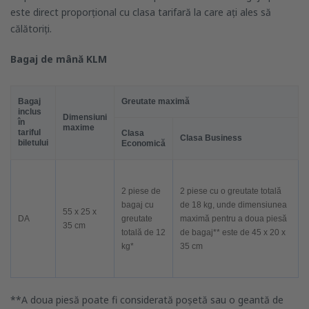
este direct proporțional cu clasa tarifară la care ați ales să
călătoriți.
Bagaj de mână KLM
Bagaj
Greutate maximă
inclus
Dimensiuni
în
maxime
tariful
Clasa
Clasa Business
biletului
Economică
2 piese de
2 piese cu o greutate totală
bagaj cu
de 18 kg, unde dimensiunea
55 x 25 x
DA
greutate
maximă pentru a doua piesă
35 cm
totală de 12
de bagaj** este de 45 x 20 x
kg*
35 cm
**A doua piesă poate fi considerată poșetă sau o geantă de