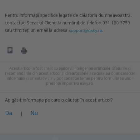
Pentru informații specifice legate de călătoria dumneavoastră,
contactați Serviciul Clienți la numărul de telefon 031 100 3759
sau trimiteți un email la adresa
.
support@esky.ro
Acest articol a fost creat cu ajutorul inteligenței artificiale. Sfaturile și
recomandările din acest articol și din articolele asociate au doar caracter
informativ și orientativ și nu pot constitui temei pentru formularea unor
pretenții împotriva eSky.ro.
Ați găsit informația pe care o căutați în acest articol?
Da
Nu
|
Consider că acest articol: