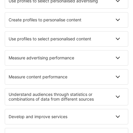
Tarom
HiSky
Ryanair
Lufthansa
Despre eSky
Blogul
Cariere
Termeni şi condiţii
Rezervările mele
Politica de Confidențialitate
Politică cookie
Asistenţă şi contact
Confidențialitate