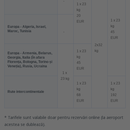
-
1 x 23
kg
20
1 x 23
EUR
kg
Europa - Algeria, Israel,
Maroc, Tunisia
-
45
EUR
2x32
kg
1 x 23
Europa - Armenia, Belarus,
kg
Georgia, Italia (în afara
Florența, Bologna, Torino și
45
Veneția), Rusia, Ucraina
EUR
1 x
23 kg
1 x 23
1 x 23
kg
kg
Rute intercontinentale
68
192
EUR
EUR
* Tarifele sunt valabile doar pentru rezervări online (la aeroport
acestea se dublează).