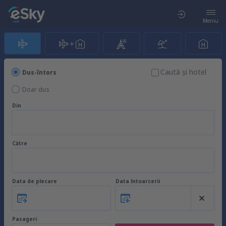
Meniu
Caută şi hotel
Dus-întors
Doar dus
Din
Către
Data de plecare
Data întoarcerii
Pasageri