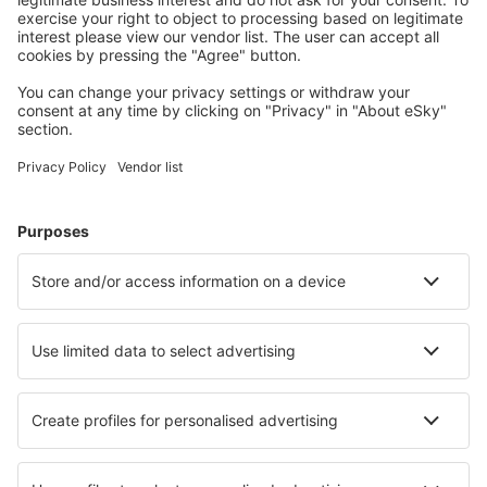
Planifică-ți călătoria
Bilete de avion
Cazare
Zbor+Hotel
Hoteluri
Transferuri aeroport
Află mai multe
Garanția prețului mic
Aplicație mobilă
Companii aeriene
Wizz Air