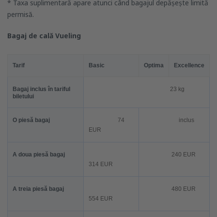
* Taxa suplimentară apare atunci când bagajul depășește limită
permisă.
Bagaj de cală Vueling
Tarif
Basic
Optima
Excellence
Bagaj inclus în tariful
23 kg
biletului
O piesă bagaj
74
inclus
EUR
A doua piesă bagaj
240 EUR
314
EUR
A treia piesă bagaj
480 EUR
554
EUR