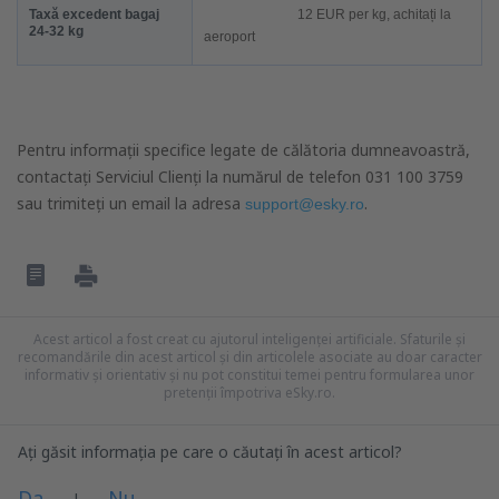
Taxă excedent bagaj
12
EUR
per kg, achitați la
24-32 kg
aeroport
Pentru informații specifice legate de călătoria dumneavoastră,
contactați Serviciul Clienți la numărul de telefon 031 100 3759
sau trimiteți un email la adresa
.
support@esky.ro
Acest articol a fost creat cu ajutorul inteligenței artificiale. Sfaturile și
recomandările din acest articol și din articolele asociate au doar caracter
informativ și orientativ și nu pot constitui temei pentru formularea unor
pretenții împotriva eSky.ro.
Ați găsit informația pe care o căutați în acest articol?
Da
Nu