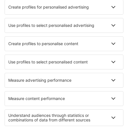
Aplicație mobilă
Companii aeriene
Wizz Air
Tarom
HiSky
Ryanair
Lufthansa
Despre eSky
Blogul
Cariere
Termeni şi condiţii
Rezervările mele
Politica de Confidențialitate
Politică cookie
Asistenţă şi contact