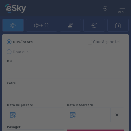
Meniu
Caută şi hotel
Dus-întors
Doar dus
Din
Către
Data de plecare
Data întoarcerii
Pasageri