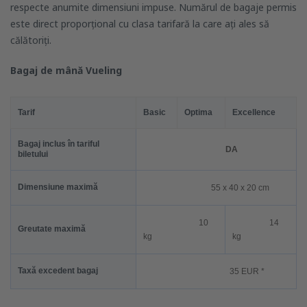
respecte anumite dimensiuni impuse. Numărul de bagaje permis
este direct proporțional cu clasa tarifară la care ați ales să
călătoriți.
Bagaj de mână Vueling
Tarif
Basic
Optima
Excellence
Bagaj inclus în tariful
DA
biletului
Dimensiune maximă
55 x 40 x 20 cm
10
14
Greutate maximă
kg
kg
Taxă excedent bagaj
35 EUR *