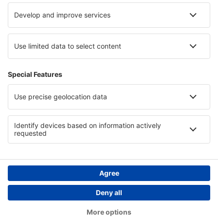
Confidențialitate
Țări
Siteuri internaționale
eSky.eu
eSky.com
eDestinos.com