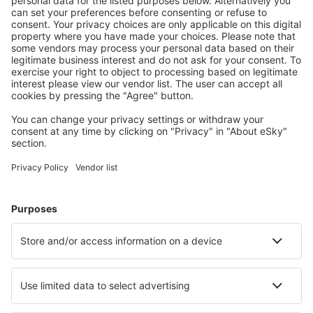
Descarcă aplicația noastră
și organizează-ţi
convenabil călătoriile
Planifică-ți călătoria
Bilete de avion
Cazare
Zbor+Hotel
Hoteluri
Transferuri aeroport
Află mai multe
Garanția prețului mic