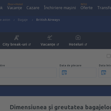
Zbor+Hotel
NOU
ak
Vacanţe
Cazare
Închiriere mașini
Oferte
Transfe
de avion
Bagaje
British Airways
City break-uri
Vacanţe
Hoteluri
ătre
Data de plecare
Data înt
Dimensiunea și greutatea bagajelor