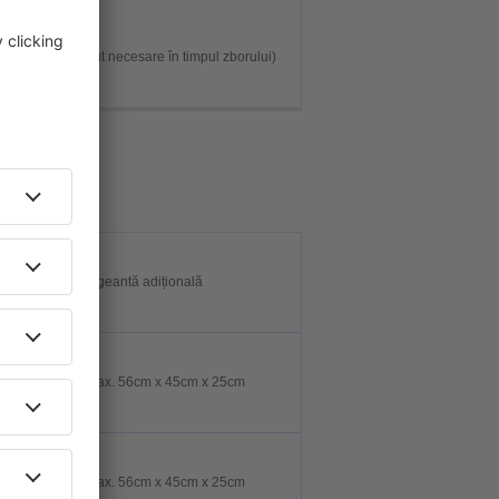
ru obiecte absolut necesare în timpul zborului)
op
1 geantă adițională
Max. 56cm x 45cm x 25cm
Max. 56cm x 45cm x 25cm