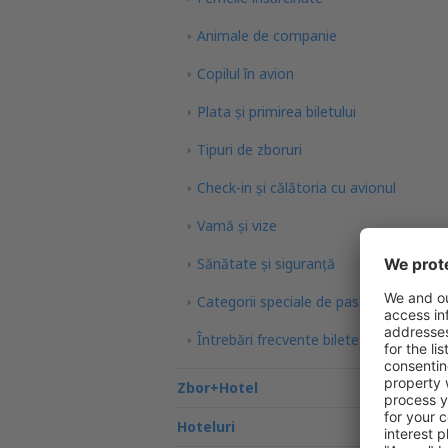
Animale de companie
Copilul în avion
Plata şi primirea biletului
Tipuri de zboruri
Check-in și călătoria cu avionul
Vamă și vize
Sănătate și siguranță
Categorii speciale de pasageri
Întrebări frecvente bilete de avion
Zbor+Hotel
Hoteluri