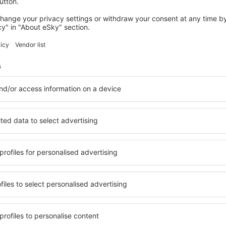
Infanți (sub 2 ani)
(doar pent
Dimensiunea bagajului de mână
Rute
1 geantă de mână/geantă lapt
Zboruri spre și dinspre Brazilia
Max. 45cm x 36cm x 20cm
Alte zboruri
Max. 40cm x 30cm x 15cm