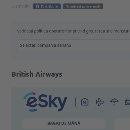
Distribuiți:
Distribuie
Trimiteți prin e-mail
Verificați politica operatorilor privind greutatea și dimensiu
Selectați compania aeriană
British Airways