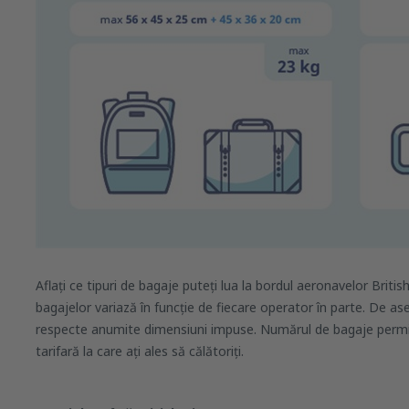
Aflați ce tipuri de bagaje puteți lua la bordul aeronavelor Briti
bagajelor variază în funcție de fiecare operator în parte. De a
respecte anumite dimensiuni impuse. Numărul de bagaje permis
tarifară la care ați ales să călătoriți.