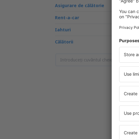
Asigurare de călătorie
Rent-a-car
Iahturi
Călătorii