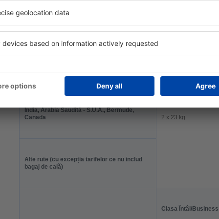
Brazilia
2 x 32 kg
Gana, Kenia, Liberia, Nigeria, Sierra Leone
India, Arabia Saudită - S.U.A., Bermude,
Canada
2 x 23 kg
Alte rute (cu excepția tarifelor ce nu includ
bagaj de cală)
Clasa Întâi/Business