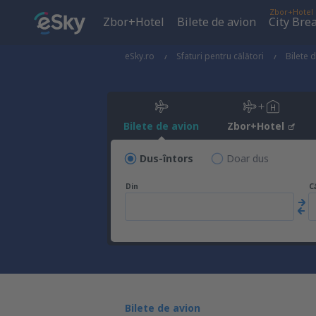
Zbor+Hotel
Zbor+Hotel
Bilete de avion
City Bre
eSky.ro
Sfaturi pentru călători
Bilete 
Bilete de avion
Zbor+Hotel
Dus-întors
Doar dus
Din
C
Bilete de avion