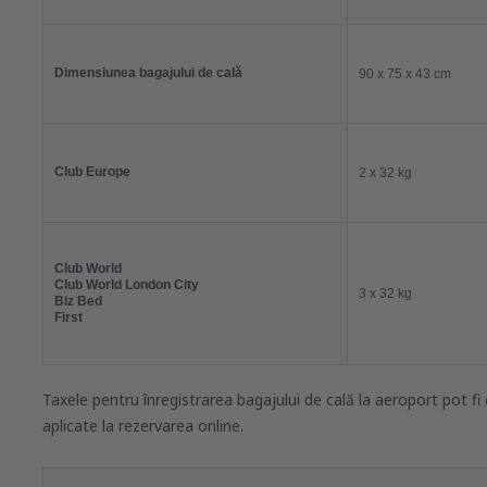
Dimensiunea bagajului de cală
90 x 75 x 43 cm
Club Europe
2 x 32 kg
Club World
Club World London City
3 x 32 kg
Biz Bed
First
Taxele pentru înregistrarea bagajului de cală la aeroport pot f
aplicate la rezervarea online.