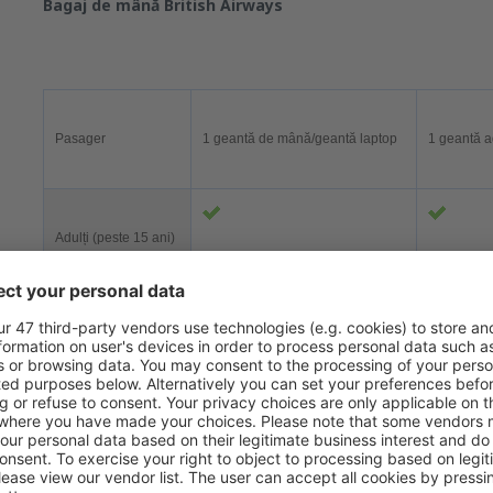
Bagaj de m
ână British Airways
Pasager
1 geantă de mână/geantă laptop
1 geantă a
Adulți (peste 15 ani)
Tineri (12-15 ani)
Copii (2-11 ani)