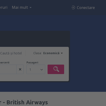
ruri
Mai mult
Conectare
Caută şi hotel
Clasa:
Economică
oarcerii
Pasageri
1
 - British Airways