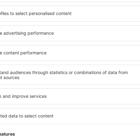
* British Airways permite un bagaj cu greutatea maximă de 23 kg, cu con
depozita în compartimentul de deasupra scaunului. Orice cumpărături 
în aceeași greutate maxim admisă.
Bagaj de cală British Airways
Clasa Economy
Dimensiunea bagajului de cală
90 x 75 x 4