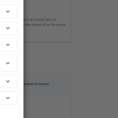
diția ca pasagerul să îl poată ridica și
din aeroport/duty-free trebuie să se încadreze
Clasa Premium Economy
3 cm