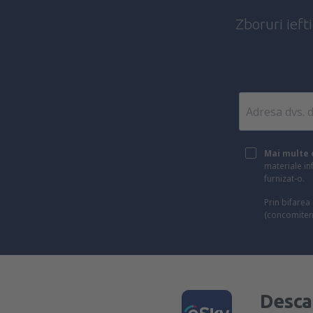
Zboruri ieft
Mai multe c
materiale in
furnizat-o.
Prin bifarea
(concomiten
Desca