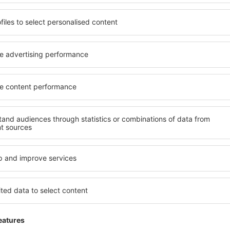
piesă de bagaj
<23 kg
S.U.A., Asia <23 kg:
a doua piesă de bagaj
81 EUR
S.U.A., Asia
<23 kg:
a treia piesă de bagaj
81 EUR
S.U.A., Asia
<32 kg:
a treia piesă de bagaj
-
Pentru informații specifice legate de călătoria dumneavoastră, c
telefon 031 100 3759 sau trimiteți un email la adresa
support@
Acest articol a fost creat cu ajutorul inteligenței artificiale. Sfaturile și 
asociate au doar caracter informativ și orientativ și nu pot constitui te
eSky.ro.
Ați găsit informația pe care o căutați în acest a