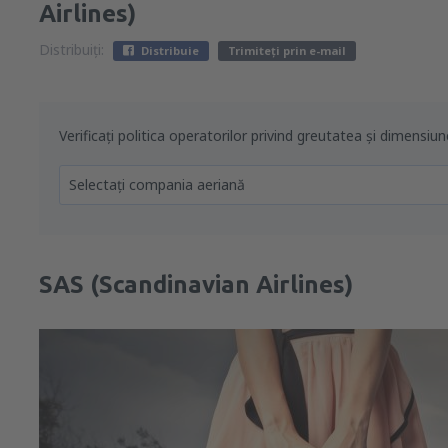
Airlines)
Distribuiți:
Distribuie
Trimiteți prin e-mail
Verificați politica operatorilor privind greutatea și dimensiu
Selectați compania aeriană
SAS (Scandinavian Airlines)