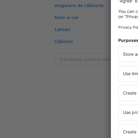
Asigurare de călătorie
Rent-a-car
Iahturi
Călătorii