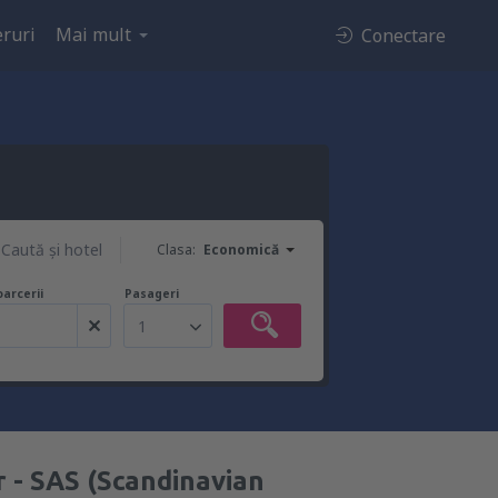
ruri
Mai mult
Conectare
Caută şi hotel
Clasa:
Economică
oarcerii
Pasageri
1
 - SAS (Scandinavian