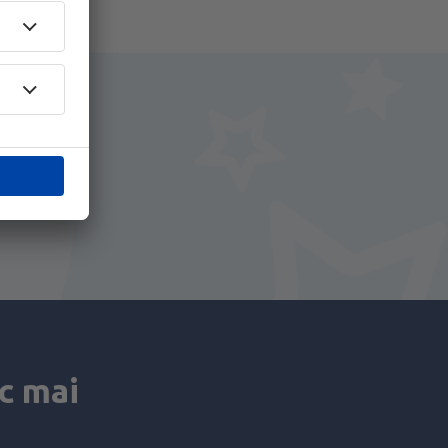
i.
+ Hotel
c mai