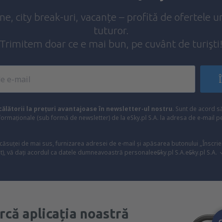
ine, city break-uri, vacanțe – profită de ofertele u
tuturor.
Trimitem doar ce e mai bun, pe cuvânt de turişti
ălătorii la prețuri avantajoase în newsletter-ul nostru
. Sunt de acord 
formaționale (sub formă de newsletter) de la eSky.pl S.A. la adresa de e-mail 
 căsuței de mai sus, furnizarea adresei de e-mail și apăsarea butonului „Înscrie
t), vă dați acordul ca datele dumneavoastră personale
eSky.pl S.A.
eSky.pl S.A.
rcă aplicația noastră