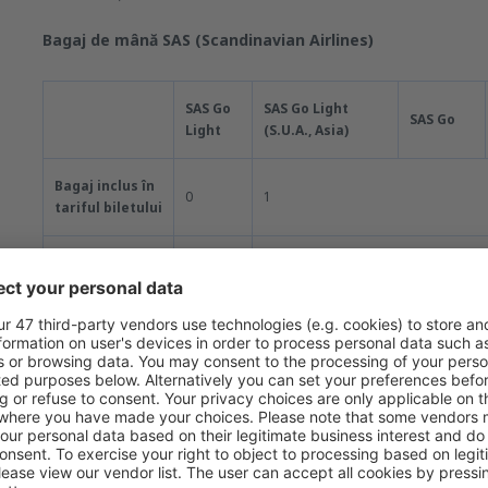
Bagaj de mână SAS (Scandinavian Airlines)
SAS Go
SAS Go Light
SAS Go
Light
(S.U.A., Asia)
Bagaj inclus în
0
1
tariful biletului
Dimensiune
-
55 cm x 40 cm x 23 cm
maximă
Greutate
-
8 kg
maximă
În plus, se poate transporta gratuit o poșetă sau geantă de la
Bagaj de cală SAS (Scandinavian Airlines)