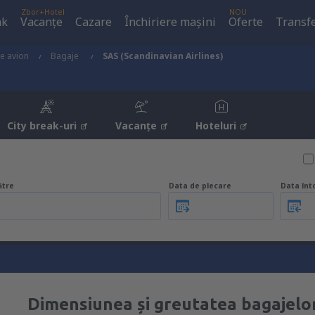
Zbor+Hotel
NOU
ak
Vacanţe
Cazare
Închiriere mașini
Oferte
Transfe
de avion
Bagaje
SAS (Scandinavian Airlines)
City break-uri
Vacanţe
Hoteluri
ătre
Data de plecare
Data înt
Dimensiunea și greutatea bagajelor