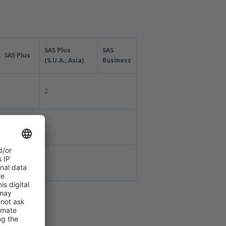
SAS Plus
SAS
SAS Plus
(S.U.A., Asia)
Business
2
ptop.