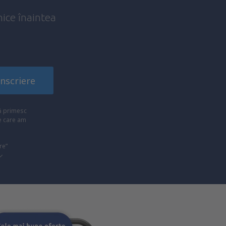
nice înaintea
!
Înscriere
să primesc
pe care am
re”