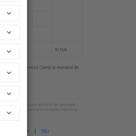
-
81 EUR
ontactați Serviciul Clienți la numărul de
.
esky.ro
recomandările din acest articol și din articolele
mei pentru formularea unor pretenții împotriva
rticol?
Da
|
Nu