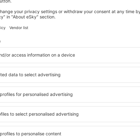
SAS
GO
Light
Bagaj inclus
0
Piesă suplimentară de bagaj
Zboruri interne: Danemarca, Suedia, Norvegia,
31 EUR
Finlanda: a doua piesă de bagaj <23 kg
Zboruri interne: Danemarca, Suedia, Norvegia,
31 EUR
Finlanda: a treia piesă de bagaj
<23 kg
Țările nordice, Europa, Tel Aviv, Turcia: a doua
51 EUR
piesă de bagaj <23 kg
Țările nordice, Europa, Tel Aviv, Turcia: a treia
51 EUR