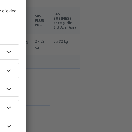
SAS
SAS
SAS
SAS
BUSINESS
PLUS
PLUS
GO
spre și din
SMART
PRO
S.U.A. și Asia
1 x 23 kg
2 x 23
2 x 32 kg
kg
-
-
-