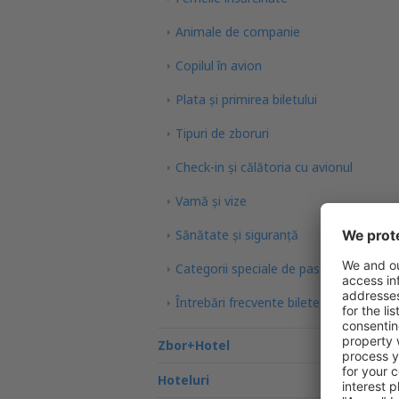
Animale de companie
Copilul în avion
Plata şi primirea biletului
Tipuri de zboruri
Check-in și călătoria cu avionul
Vamă și vize
Sănătate și siguranță
Categorii speciale de pasageri
Întrebări frecvente bilete de avion
Zbor+Hotel
Hoteluri