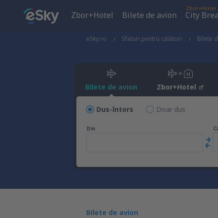
Zbor+Hotel
Zbor+Hotel
Bilete de avion
City Bre
eSky.ro
Sfaturi pentru călători
Bilete 
Bilete de avion
Zbor+Hotel
Dus-întors
Doar dus
Din
C
Bilete de avion