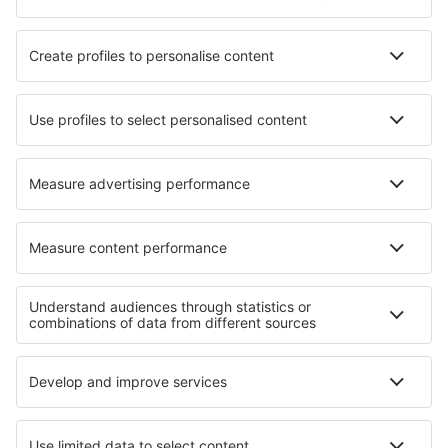
Tarom
HiSky
Ryanair
Lufthansa
Despre eSky
Blogul
Cariere
Termeni şi condiţii
Rezervările mele
Politica de Confidențialitate
Politică cookie
Asistenţă şi contact
Confidențialitate