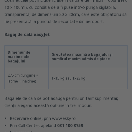
Cosmeticele pot include lichide in valoare de maxim 1000ml (ex.
10 x 100ml), cu condiția de a fi puse într-o pungă sigilabilă,
transparentă, de dimensiuni 20 x 20cm, care este obligatoriu să
fie prezentată la punctul de securitate din aeroport.
Bagaj de cal
ă
easyJet
Dimeniunile
Greutatea maximă a bagajului și
maxime ale
numărul maxim admis de piese
bagajului
275 cm (lungime +
1x15 kg sau 1x23 kg
latime + inaltime)
Bagajele de cală se pot adăuga pentru un tarif suplimentar,
clienții alegând această opțiune în trei moduri:
Rezervare online, prin www.esky.ro
Prin Call Center, apelând
031 100 3759