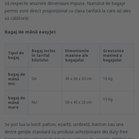
să respecte anumite dimensiuni impuse. Numărul de bagaje
permis este direct proporțional cu clasa tarifară la care ați ales
să călătoriți.
Bagaj de mână easyJet
Bagaj inclus
Dimeniunile
Greutatea
Tipul de
în tariful
maxime ale
maximă a
bagaj
biletului
bagajului
bagajului
bagaj de
DA
45 x 36 x 20 cm
15 kg
mână
mic
bagaj de
15 kg
NU
56 x 45 x 25 cm
mână
mare
Se pot lua la bord: palton, eșarfă, umbrelă, baston sau una
dintre gențile standard cu produse achiziționate din duty-free.