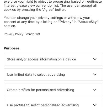
Planifică-ți călătoria
Bilete de avion
Cazare
Zbor+Hotel
Hoteluri
Transferuri aeroport
Află mai multe
Garanția prețului mic
Aplicație mobilă
Companii aeriene
Wizz Air