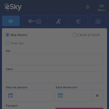
Meniu
Caută şi hotel
Dus-întors
Doar dus
Din
Către
Data de plecare
Data întoarcerii
Pasageri