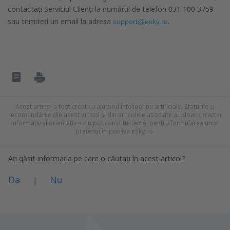
contactați Serviciul Clienți la numărul de telefon 031 100 3759
sau trimiteți un email la adresa
.
support@esky.ro
Acest articol a fost creat cu ajutorul inteligenței artificiale. Sfaturile și
recomandările din acest articol și din articolele asociate au doar caracter
informativ și orientativ și nu pot constitui temei pentru formularea unor
pretenții împotriva eSky.ro.
Ați găsit informația pe care o căutați în acest articol?
Da
Nu
|
Consider că acest articol:
este neclar