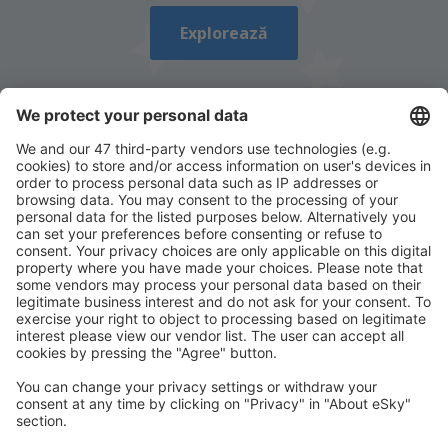
Explorează
Descarcă aplicația noastră
și organizează-ţi
convenabil călătoriile
Planifică-ți călătoria