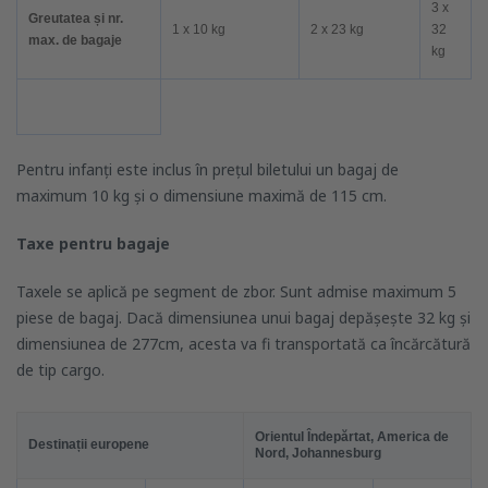
3 x
Greutatea și nr.
1 x 10 kg
2 x 23 kg
32
max. de bagaje
kg
Pentru infanți este inclus în prețul biletului un bagaj de
maximum 10 kg și o dimensiune maximă de 115 cm.
Taxe pentru bagaje
Taxele se aplică pe segment de zbor. Sunt admise maximum 5
piese de bagaj. Dacă dimensiunea unui bagaj depășește 32 kg și
dimensiunea de 277cm, acesta va fi transportată ca încărcătură
de tip cargo.
Orientul Îndepărtat, America de
Destinații europene
Nord, Johannesburg