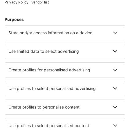
Bilete de avion
Cazare
Zbor+Hotel
Hoteluri
Transferuri aeroport
Află mai multe
Garanția prețului mic
Aplicație mobilă
Companii aeriene
Wizz Air
Tarom
HiSky
Ryanair
Lufthansa