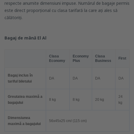
respecte anumite dimensiuni impuse. Numărul de bagaje permis
este direct proporțional cu clasa tarifară la care ați ales să
călătoriți.
Bagaj de mână El Al
Clasa
Economy
Clasa
First
Economy
Plus
Business
Bagaj inclus în
DA
DA
DA
DA
tariful biletului
Greutatea maximă a
24
8 kg
8 kg
20 kg
bagajului
kg
Dimensiunea
56x45x25 cm/ (115 cm)
maximă a bagajului