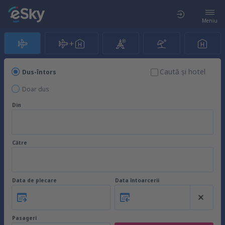
Meniu
Caută şi hotel
Dus-întors
Doar dus
Din
Către
Data de plecare
Data întoarcerii
Pasageri