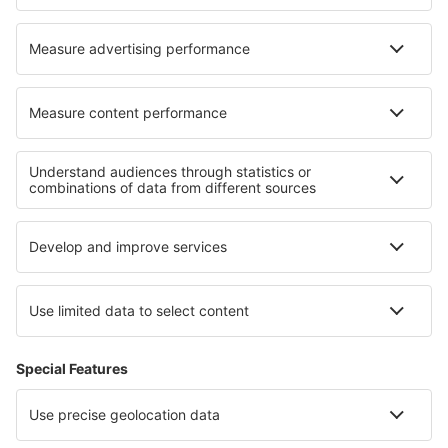
Despre eSky
Blogul
Cariere
Termeni şi condiţii
Rezervările mele
Politica de Confidențialitate
Politică cookie
Asistenţă şi contact
Confidențialitate
Țări