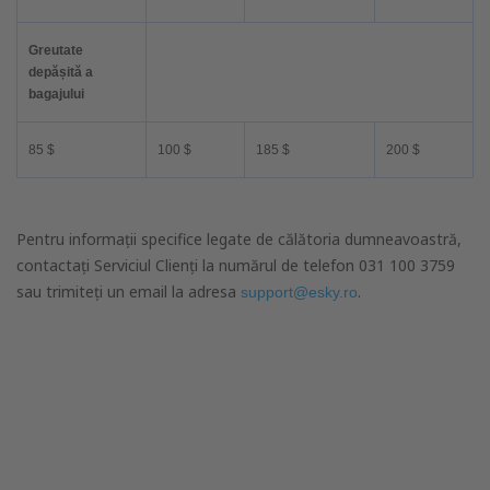
Greutate
depășită a
bagajului
85 $
100 $
185 $
200 $
Pentru informații specifice legate de călătoria dumneavoastră,
contactați Serviciul Clienți la numărul de telefon 031 100 3759
sau trimiteți un email la adresa
.
support@esky.ro