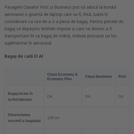
Pasagerii Claselor First și Business pot să aducă la bordul
aeronavei o geantă de laptop care va fi, însă, luată în
considerare ca cea de-a 2-a piesă de bagaj. Pentru piesele de
bagaj ce depășesc limitele impuse și care se doresc a fi
transportate în ca bagaj de mână, trebuie procurat un loc
suplimentar în aeronavă
Bagaj de cală El Al
Clasa Economy &
Clasa
Business
First
Economy Plus
Bagaj inclus în
DA
DA
DA
tariful biletului
Dimensiunea
158 cm
maximă a bagajului