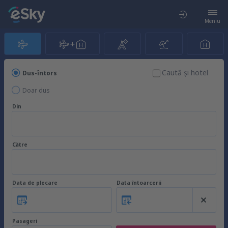
Meniu
Caută şi hotel
Dus-întors
Doar dus
Din
Către
Data de plecare
Data întoarcerii
Pasageri