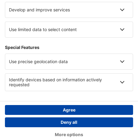
Confidențialitate
Țări
Siteuri internaționale
eSky.eu
eSky.com
eDestinos.com