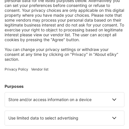
Descarcă aplicația noastră
și organizează-ţi
convenabil călătoriile
Planifică-ți călătoria
Bilete de avion
Cazare
Zbor+Hotel
Hoteluri
Transferuri aeroport
Află mai multe
Garanția prețului mic