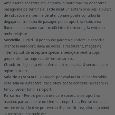
Amplasarea acestora influențează în mare măsură orientarea
pasagerilor pe terminale, astfe încât un sistem bine pus la punct
de indicatoare și semne de atenționare poate contribui la
degajarea traficului de pasageri pe aeroport, la fluidizarea
fluxului de persoane care circulă între terminale și la evitarea
ambuteiajelor.
Serviciile
- Turiștii își pot spune părerea cu privire la serviciile
oferite în aeroport, dacă au acces la restaurant, magazine,
internet, săli de așteptare special amenajate pentru copii,
ghișee de informații sau de rent-a-car etc.
Check-in
- Ușurința efectuării check-in-ului, dacă serviciul este
aglomerat etc.
Sala de așteptare
- Pasagerii pot evalua cât de confortabilă
este sala de așteptare, dacă oferă toate condițiile necesare în
timpul șederii lor în aeroport.
Parcarea
- Pentru persoanele care sosesc la aeroport cu
mașina, parcarea este un element important. Prin sistemul de
notare de la 1 la 6 se pot evalua disponibilitatea, distanța până
la terminale, costurile etc.