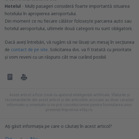
Hotelul
- Mulți pasageri consideră foarte importantă situarea
hotelului în apropierea aeroportului.
Din moment ce nu fiecare călător folosește parcarea auto sau
hotelul aeroportului, ultimele două categorii nu sunt obligatorii.
Dacă aveți întrebări, vă rugăm să ne lăsați un mesaj în secțiunea
de
contact de pe site
. Solicitarea dvs. va fi tratată cu prioritate
și vom reveni cu un răspuns cât mai curând posibil.
Acest articol a fost creat cu ajutorul inteligenței artificiale. Sfaturile și
recomandările din acest articol și din articolele asociate au doar caracter
informativ și orientativ și nu pot constitui temei pentru formularea unor
pretenții împotriva eSky.ro.
Ați găsit informația pe care o căutați în acest articol?