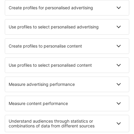
Aplicație mobilă
Companii aeriene
Wizz Air
Tarom
HiSky
Ryanair
Lufthansa
Despre eSky
Blogul
Cariere
Termeni şi condiţii
Rezervările mele
Politica de Confidențialitate
Politică cookie
Asistenţă şi contact