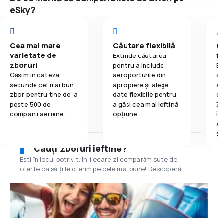
eSky?
Cea mai mare
Căutare flexibilă
varietate de
Extinde căutarea
zboruri
pentru a include
Găsim în câteva
aeroporturile din
secunde cel mai bun
apropiere și alege
zbor pentru tine de la
date flexibile pentru
peste 500 de
a găsi cea mai ieftină
companii aeriene.
opțiune.
Cauți zboruri ieftine?
Ești în locul potrivit. În fiecare zi comparăm sute de
oferte ca să ți le oferim pe cele mai bune! Descoperă!