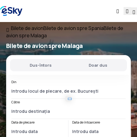
Bilete de avion
Bilete de avion spre Spania
Bilete de
avion spre Malaga
Bilete de avion spre Malaga
Dus-întors
Doar dus
Din
Către
Data de plecare
Data de întoarcere