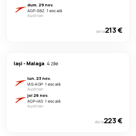
dum. 29 nov.
AGP
-
SBZ
·
1 escală
Austrian
213 €
de la
Iași
-
Malaga
4 zile
lun. 23 nov.
IAS
-
AGP
·
1 escală
Austrian
joi 26 nov.
AGP
-
IAS
·
1 escală
Austrian
223 €
de la