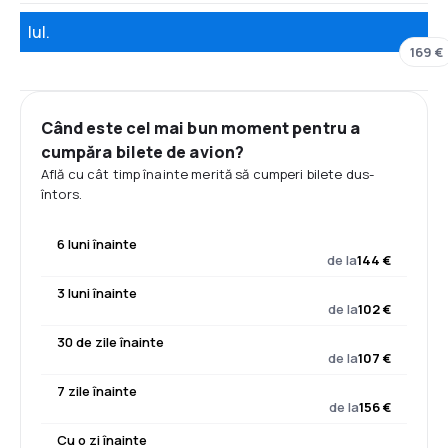
Iul.
169 €
Când este cel mai bun moment pentru a
cumpăra bilete de avion?
Află cu cât timp înainte merită să cumperi bilete dus-
întors.
6 luni înainte
de la
144 €
3 luni înainte
de la
102 €
30 de zile înainte
de la
107 €
7 zile înainte
de la
156 €
Cu o zi înainte