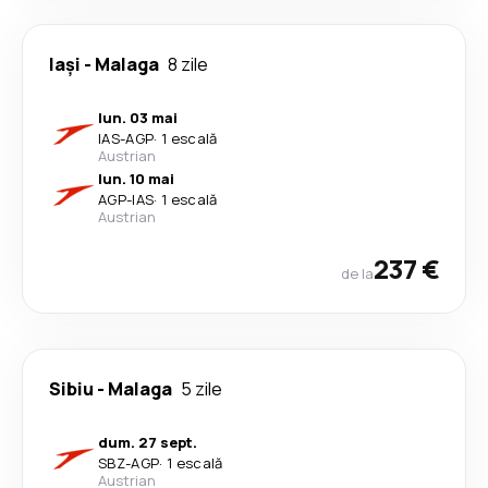
Iași
-
Malaga
8 zile
lun. 03 mai
IAS
-
AGP
·
1 escală
Austrian
lun. 10 mai
AGP
-
IAS
·
1 escală
Austrian
237 €
de la
Sibiu
-
Malaga
5 zile
dum. 27 sept.
SBZ
-
AGP
·
1 escală
Austrian