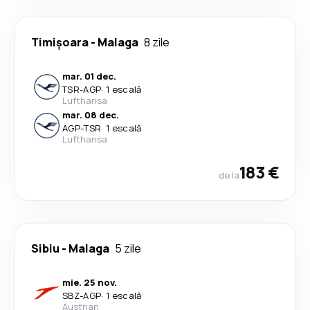
Timișoara
-
Malaga
8 zile
mar. 01 dec.
TSR
-
AGP
·
1 escală
Lufthansa
mar. 08 dec.
AGP
-
TSR
·
1 escală
Lufthansa
183 €
de la
Sibiu
-
Malaga
5 zile
mie. 25 nov.
SBZ
-
AGP
·
1 escală
Austrian