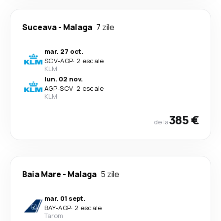
Suceava
-
Malaga
7 zile
mar. 27 oct.
SCV
-
AGP
·
2 escale
KLM
lun. 02 nov.
AGP
-
SCV
·
2 escale
KLM
385 €
de la
Baia Mare
-
Malaga
5 zile
mar. 01 sept.
BAY
-
AGP
·
2 escale
Tarom