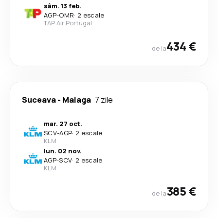
sâm. 13 feb.
AGP
-
OMR
·
2 escale
TAP Air Portugal
434 €
de la
Suceava
-
Malaga
7 zile
mar. 27 oct.
SCV
-
AGP
·
2 escale
KLM
lun. 02 nov.
AGP
-
SCV
·
2 escale
KLM
385 €
de la