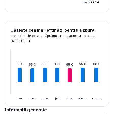
de la
270 €
Găsește cea mai ieftină zi pentru a zbura
Descoperă în ce zi a săptămânii zborurile au cele mai
bune prețuri
90 €
89 €
89 €
88 €
88 €
85 €
85 €
lun.
mar.
mie.
joi
vin.
sâm.
dum.
Informații generale