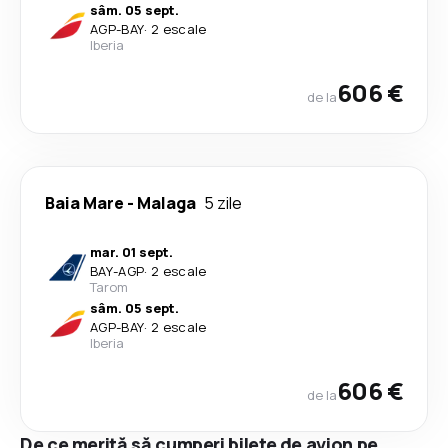
sâm. 05 sept.
AGP
-
BAY
·
2 escale
Iberia
606 €
de la
Baia Mare
-
Malaga
5 zile
mar. 01 sept.
BAY
-
AGP
·
2 escale
Tarom
sâm. 05 sept.
AGP
-
BAY
·
2 escale
Iberia
606 €
de la
De ce merită să cumperi bilete de avion pe