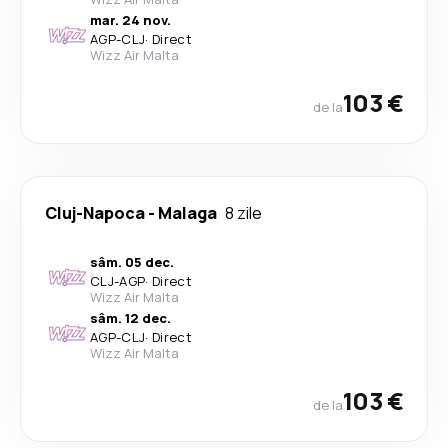
mar. 24 nov.
AGP
-
CLJ
·
Direct
Wizz Air Malta
103 €
de la
Cluj-Napoca
-
Malaga
8 zile
sâm. 05 dec.
CLJ
-
AGP
·
Direct
Wizz Air Malta
sâm. 12 dec.
AGP
-
CLJ
·
Direct
Wizz Air Malta
103 €
de la