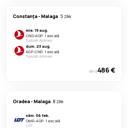
Constanța
-
Malaga
5 zile
mie. 19 aug.
CND
-
AGP
·
1 escală
Turkish Airlines
dum. 23 aug.
AGP
-
CND
·
1 escală
Turkish Airlines
486 €
de la
Oradea
-
Malaga
8 zile
sâm. 06 feb.
OMR
-
AGP
·
1 escală
LOT