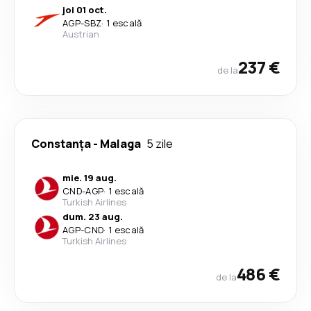
joi 01 oct.
AGP
-
SBZ
·
1 escală
Austrian
237 €
de la
Constanța
-
Malaga
5 zile
mie. 19 aug.
CND
-
AGP
·
1 escală
Turkish Airlines
dum. 23 aug.
AGP
-
CND
·
1 escală
Turkish Airlines
486 €
de la