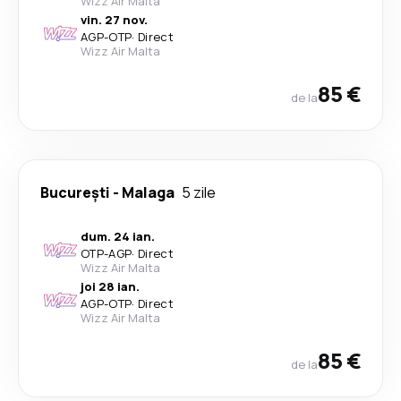
Wizz Air Malta
vin. 27 nov.
AGP
-
OTP
·
Direct
Wizz Air Malta
85 €
de la
București
-
Malaga
5 zile
dum. 24 ian.
OTP
-
AGP
·
Direct
Wizz Air Malta
joi 28 ian.
AGP
-
OTP
·
Direct
Wizz Air Malta
85 €
de la