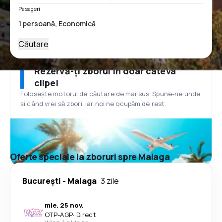
Pasageri
Căutare
Rezervă-ți zborul în doar câteva
clipe!
Folosește motorul de căutare de mai sus. Spune-ne unde
și când vrei să zbori, iar noi ne ocupăm de rest.
Oferte speciale la zboruri spre Malaga
București
-
Malaga
3 zile
mie. 25 nov.
OTP
-
AGP
·
Direct