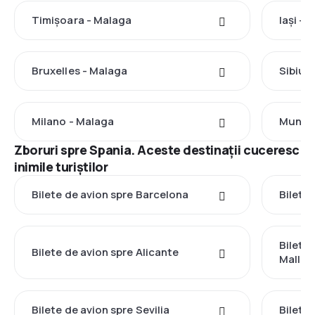
Timișoara - Malaga
Iași - 
Bruxelles - Malaga
Sibiu 
Milano - Malaga
Munch
Zboruri spre Spania. Aceste destinații cuceresc
inimile turiștilor
Bilete de avion spre Barcelona
Bilete
Bilete
Bilete de avion spre Alicante
Mallor
Bilete de avion spre Sevilia
Bilete