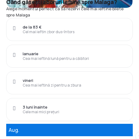
Când găsești zboruri ieftine spre Malaga?
Alege momentul perfect ca să rezervi cele mai ieftine bilete
spre Malaga
de la 83 €
Cel mai ieftin zbor dus-întors
Ianuarie
Cea mai ieftină lună pentru a călători
vineri
Cea mai ieftină zi pentru a zbura
3 luni înainte
Cele mai mici prețuri
Aug.