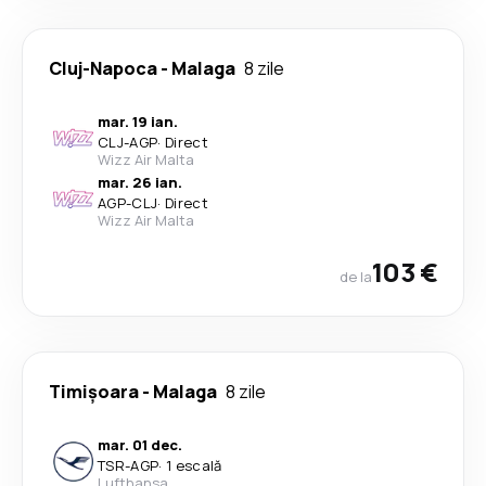
Cluj-Napoca
-
Malaga
8 zile
mar. 19 ian.
CLJ
-
AGP
·
Direct
Wizz Air Malta
mar. 26 ian.
AGP
-
CLJ
·
Direct
Wizz Air Malta
103 €
de la
Timișoara
-
Malaga
8 zile
mar. 01 dec.
TSR
-
AGP
·
1 escală
Lufthansa