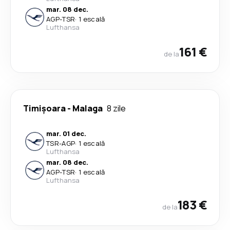
mar. 08 dec.
AGP
-
TSR
·
1 escală
Lufthansa
161 €
de la
Timișoara
-
Malaga
8 zile
mar. 01 dec.
TSR
-
AGP
·
1 escală
Lufthansa
mar. 08 dec.
AGP
-
TSR
·
1 escală
Lufthansa
183 €
de la