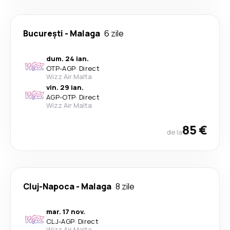
București
-
Malaga
6 zile
dum. 24 ian.
OTP
-
AGP
·
Direct
Wizz Air Malta
vin. 29 ian.
AGP
-
OTP
·
Direct
Wizz Air Malta
85 €
de la
Cluj-Napoca
-
Malaga
8 zile
mar. 17 nov.
CLJ
-
AGP
·
Direct
Wizz Air Malta