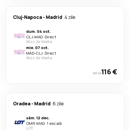
Cluj-Napoca
-
Madrid
4 zile
dum. 04 oct.
CLJ
-
MAD
·
Direct
Wizz Air Malta
mie. 07 oct.
MAD
-
CLJ
·
Direct
Wizz Air Malta
116 €
de la
Oradea
-
Madrid
6 zile
sâm. 12 dec.
OMR
-
MAD
·
1 escală
LOT