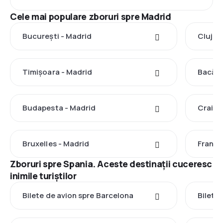
Cele mai populare zboruri spre Madrid
București - Madrid
Cluj-N
Timișoara - Madrid
Bacău 
Budapesta - Madrid
Craiov
Bruxelles - Madrid
Frankf
Zboruri spre Spania. Aceste destinații cuceresc
inimile turiștilor
Bilete de avion spre Barcelona
Bilete 