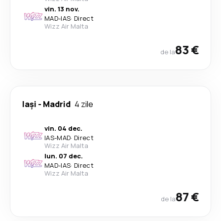
vin. 13 nov.
MAD
-
IAS
·
Direct
Wizz Air Malta
83 €
de la
Iași
-
Madrid
4 zile
vin. 04 dec.
IAS
-
MAD
·
Direct
Wizz Air Malta
lun. 07 dec.
MAD
-
IAS
·
Direct
Wizz Air Malta
87 €
de la