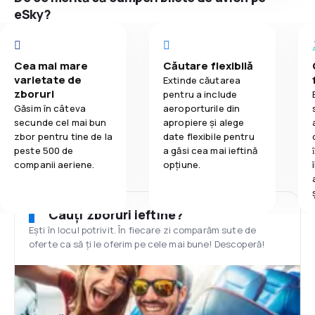
eSky?
Cea mai mare
Căutare flexibilă
varietate de
Extinde căutarea
zboruri
pentru a include
Găsim în câteva
aeroporturile din
secunde cel mai bun
apropiere și alege
zbor pentru tine de la
date flexibile pentru
peste 500 de
a găsi cea mai ieftină
companii aeriene.
opțiune.
Cauți zboruri ieftine?
Ești în locul potrivit. În fiecare zi comparăm sute de
oferte ca să ți le oferim pe cele mai bune! Descoperă!