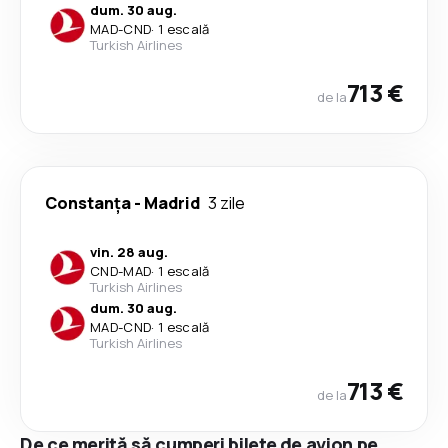
dum. 30 aug.
MAD
-
CND
·
1 escală
Turkish Airlines
713 €
de la
Constanța
-
Madrid
3 zile
vin. 28 aug.
CND
-
MAD
·
1 escală
Turkish Airlines
dum. 30 aug.
MAD
-
CND
·
1 escală
Turkish Airlines
713 €
de la
De ce merită să cumperi bilete de avion pe