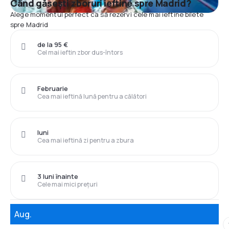
Când găsești zboruri ieftine spre Madrid?
Alege momentul perfect ca să rezervi cele mai ieftine bilete
spre Madrid
de la 95 €
Cel mai ieftin zbor dus-întors
Februarie
Cea mai ieftină lună pentru a călători
luni
Cea mai ieftină zi pentru a zbura
3 luni înainte
Cele mai mici prețuri
Aug.