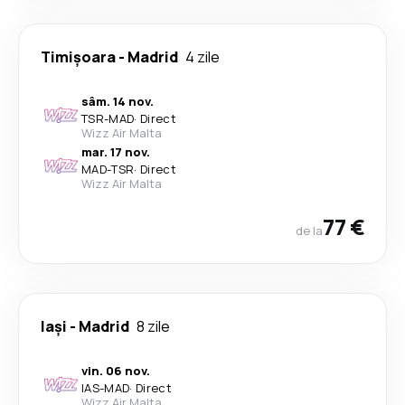
Timișoara
-
Madrid
4 zile
sâm. 14 nov.
TSR
-
MAD
·
Direct
Wizz Air Malta
mar. 17 nov.
MAD
-
TSR
·
Direct
Wizz Air Malta
77 €
de la
Iași
-
Madrid
8 zile
vin. 06 nov.
IAS
-
MAD
·
Direct
Wizz Air Malta