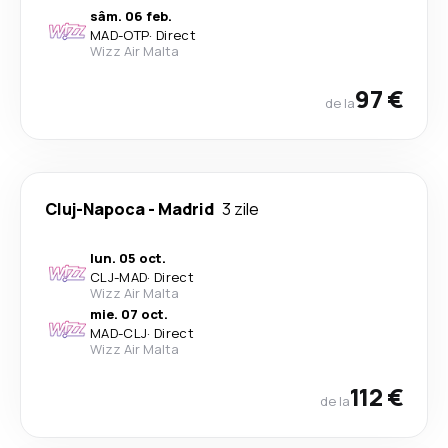
sâm. 06 feb.
MAD
-
OTP
·
Direct
Wizz Air Malta
97 €
de la
Cluj-Napoca
-
Madrid
3 zile
lun. 05 oct.
CLJ
-
MAD
·
Direct
Wizz Air Malta
mie. 07 oct.
MAD
-
CLJ
·
Direct
Wizz Air Malta
112 €
de la