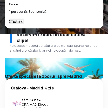
Pasageri
Căutare
Rezervă-ți zborul în doar câteva
clipe!
Folosește motorul de căutare de mai sus. Spune-ne unde
și când vrei să zbori, iar noi ne ocupăm de rest.
Oferte speciale la zboruri spre Madrid
Craiova
-
Madrid
4 zile
sâm. 14 nov.
CRA
-
MAD
·
Direct