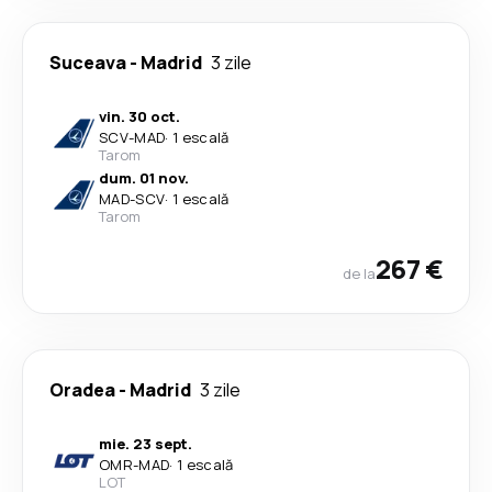
Suceava
-
Madrid
3 zile
vin. 30 oct.
SCV
-
MAD
·
1 escală
Tarom
dum. 01 nov.
MAD
-
SCV
·
1 escală
Tarom
267 €
de la
Oradea
-
Madrid
3 zile
mie. 23 sept.
OMR
-
MAD
·
1 escală
LOT