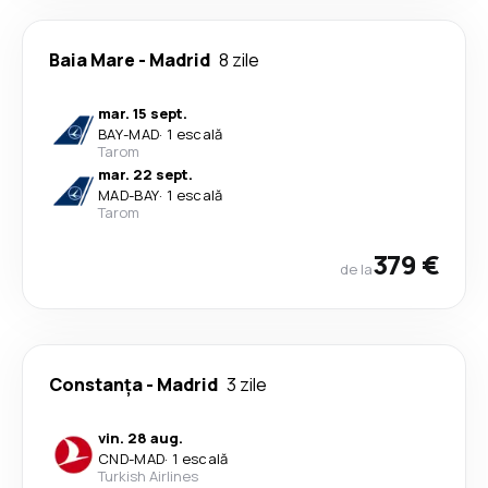
Baia Mare
-
Madrid
8 zile
mar. 15 sept.
BAY
-
MAD
·
1 escală
Tarom
mar. 22 sept.
MAD
-
BAY
·
1 escală
Tarom
379 €
de la
Constanța
-
Madrid
3 zile
vin. 28 aug.
CND
-
MAD
·
1 escală
Turkish Airlines