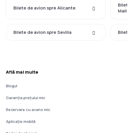
Bilete
Bilete de avion spre Alicante
Mallor
Bilete de avion spre Sevilia
Bilete
Află mai multe
Blogul
Garanția prețului mic
Rezervare cu avans mic
Aplicație mobilă