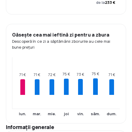
de la
233 €
Găsește cea mai ieftină zi pentru a zbura
Descoperă în ce zi a săptămânii zborurile au cele mai
bune prețuri
75 €
75 €
73 €
72 €
71 €
71 €
71 €
lun.
mar.
mie.
joi
vin.
sâm.
dum.
Informații generale