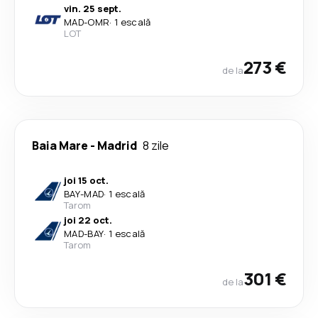
vin. 25 sept.
MAD
-
OMR
·
1 escală
LOT
273 €
de la
Baia Mare
-
Madrid
8 zile
joi 15 oct.
BAY
-
MAD
·
1 escală
Tarom
joi 22 oct.
MAD
-
BAY
·
1 escală
Tarom
301 €
de la