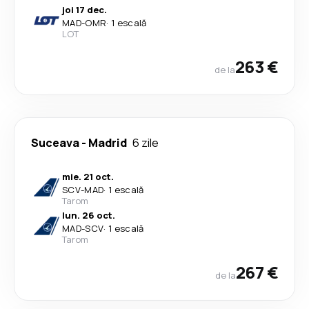
joi 17 dec.
MAD
-
OMR
·
1 escală
LOT
263 €
de la
Suceava
-
Madrid
6 zile
mie. 21 oct.
SCV
-
MAD
·
1 escală
Tarom
lun. 26 oct.
MAD
-
SCV
·
1 escală
Tarom
267 €
de la