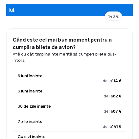
Iul.
143 €
Când este cel mai bun moment pentru a
cumpăra bilete de avion?
Află cu cât timp înainte merită să cumperi bilete dus-
întors.
6 luni înainte
de la
114 €
3 luni înainte
de la
82 €
30 de zile înainte
de la
87 €
7 zile înainte
de la
141 €
Cu o zi înainte