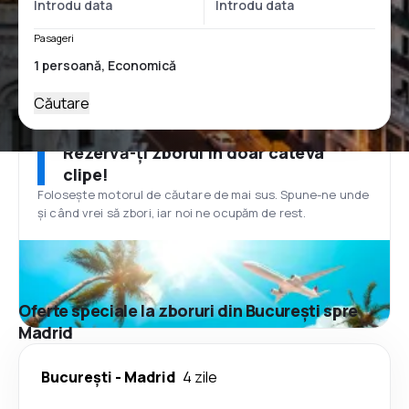
Pasageri
Căutare
Rezervă-ți zborul în doar câteva
clipe!
Folosește motorul de căutare de mai sus. Spune-ne unde
și când vrei să zbori, iar noi ne ocupăm de rest.
Oferte speciale la zboruri din București spre
Madrid
București
-
Madrid
4 zile