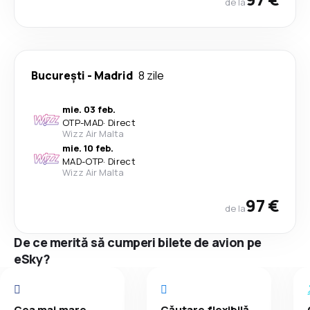
de la
București
-
Madrid
8 zile
mie. 03 feb.
OTP
-
MAD
·
Direct
Wizz Air Malta
mie. 10 feb.
MAD
-
OTP
·
Direct
Wizz Air Malta
97 €
de la
De ce merită să cumperi bilete de avion pe
eSky?
Cea mai mare
Căutare flexibilă