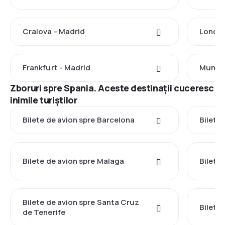
Craiova - Madrid
Londra
Frankfurt - Madrid
Munche
Zboruri spre Spania. Aceste destinații cuceresc
inimile turiștilor
Bilete de avion spre Barcelona
Bilete
Bilete de avion spre Malaga
Bilete 
Bilete de avion spre Santa Cruz
Bilete 
de Tenerife