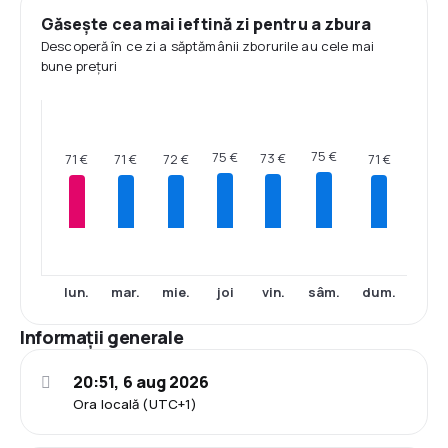
Găsește cea mai ieftină zi pentru a zbura
Descoperă în ce zi a săptămânii zborurile au cele mai
bune prețuri
75 €
75 €
73 €
72 €
71 €
71 €
71 €
lun.
mar.
mie.
joi
vin.
sâm.
dum.
Informații generale
20:51, 6 aug 2026
Ora locală (UTC+1)