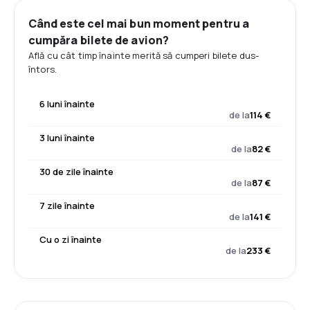
Când este cel mai bun moment pentru a
cumpăra bilete de avion?
Află cu cât timp înainte merită să cumperi bilete dus-
întors.
6 luni înainte
de la
114 €
3 luni înainte
de la
82 €
30 de zile înainte
de la
87 €
7 zile înainte
de la
141 €
Cu o zi înainte
de la
233 €