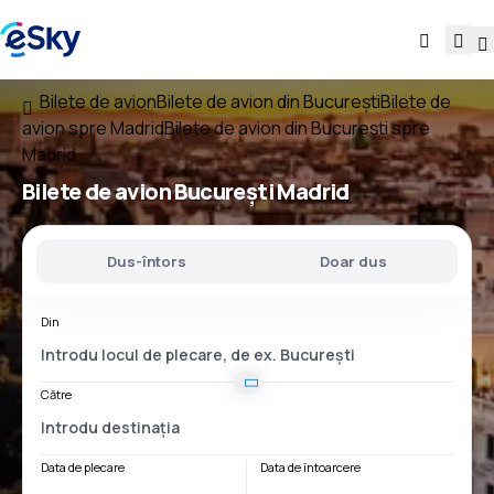
Bilete de avion
Bilete de avion din București
Bilete de
avion spre Madrid
Bilete de avion din București spre
Madrid
Bilete de avion
București Madrid
Dus-întors
Doar dus
Din
Către
Data de plecare
Data de întoarcere