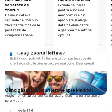
varietate de
Extinde căutarea
zboruri
pentru a include
Găsim în câteva
aeroporturile din
secunde cel mai bun
apropiere și alege
zbor pentru tine de la
date flexibile pentru
peste 500 de
a găsi cea mai ieftină
companii aeriene.
opțiune.
Cauți zboruri ieftine?
Ești în locul potrivit. În fiecare zi comparăm sute de
oferte ca să ți le oferim pe cele mai bune! Descoperă!
Când găsești zboruri ieftine spre Madrid?
Alege momentul perfect ca să rezervi cele mai ieftine bilete
spre Madrid
de la 95 €