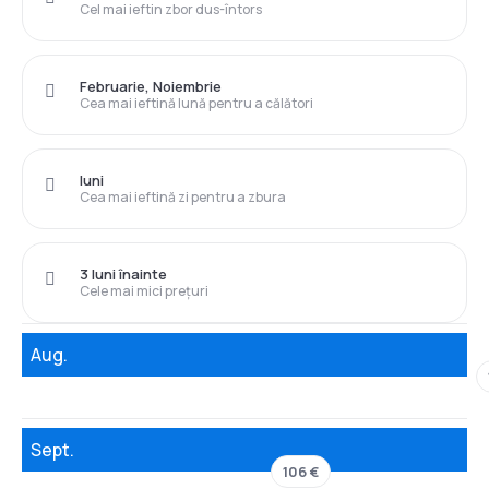
Cel mai ieftin zbor dus-întors
Februarie, Noiembrie
Cea mai ieftină lună pentru a călători
luni
Cea mai ieftină zi pentru a zbura
3 luni înainte
Cele mai mici prețuri
Aug.
Sept.
106 €