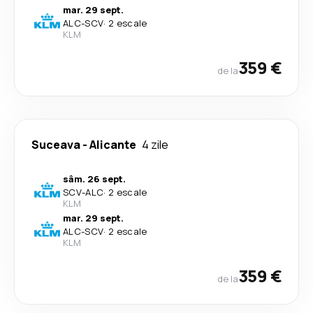
mar. 29 sept.
ALC
-
SCV
·
2 escale
KLM
359 €
de la
Suceava
-
Alicante
4 zile
sâm. 26 sept.
SCV
-
ALC
·
2 escale
KLM
mar. 29 sept.
ALC
-
SCV
·
2 escale
KLM
359 €
de la