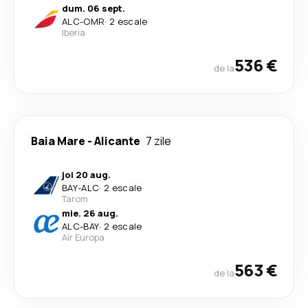
dum. 06 sept.
ALC
-
OMR
·
2 escale
Iberia
536 €
de la
Baia Mare
-
Alicante
7 zile
joi 20 aug.
BAY
-
ALC
·
2 escale
Tarom
mie. 26 aug.
ALC
-
BAY
·
2 escale
Air Europa
563 €
de la