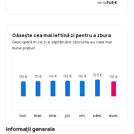
de la
348 €
Găsește cea mai ieftină zi pentru a zbura
Descoperă în ce zi a săptămânii zborurile au cele mai
bune prețuri
123 €
114 €
114 €
114 €
111 €
110 €
110 €
lun.
mar.
mie.
joi
vin.
sâm.
dum.
Informații generale