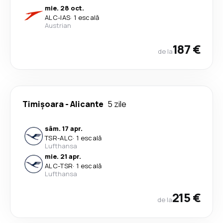
mie. 28 oct.
ALC
-
IAS
·
1 escală
Austrian
187 €
de la
Timișoara
-
Alicante
5 zile
sâm. 17 apr.
TSR
-
ALC
·
1 escală
Lufthansa
mie. 21 apr.
ALC
-
TSR
·
1 escală
Lufthansa
215 €
de la