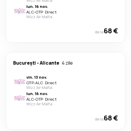
Wizz Air Malta
lun. 16 nov.
ALC
-
OTP
·
Direct
Wizz Air Malta
68 €
de la
București
-
Alicante
4 zile
vin. 13 nov.
OTP
-
ALC
·
Direct
Wizz Air Malta
lun. 16 nov.
ALC
-
OTP
·
Direct
Wizz Air Malta
68 €
de la