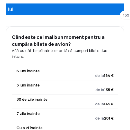
Iul.
169
Când este cel mai bun moment pentru a
cumpăra bilete de avion?
Află cu cât timp înainte merită să cumperi bilete dus-
întors.
6 luni înainte
de la
184 €
3 luni înainte
de la
135 €
30 de zile înainte
de la
142 €
7 zile înainte
de la
201 €
Cu o zi înainte