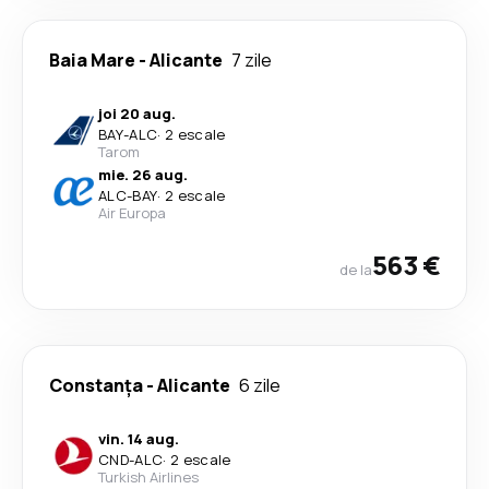
Baia Mare
-
Alicante
7 zile
joi 20 aug.
BAY
-
ALC
·
2 escale
Tarom
mie. 26 aug.
ALC
-
BAY
·
2 escale
Air Europa
563 €
de la
Constanța
-
Alicante
6 zile
vin. 14 aug.
CND
-
ALC
·
2 escale
Turkish Airlines