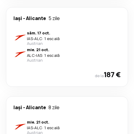
Iași
-
Alicante
5 zile
sâm. 17 oct.
IAS
-
ALC
·
1 escală
Austrian
mie. 21 oct.
ALC
-
IAS
·
1 escală
Austrian
187 €
de la
Iași
-
Alicante
8 zile
mie. 21 oct.
IAS
-
ALC
·
1 escală
Austrian