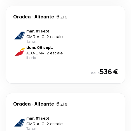
Oradea
-
Alicante
6 zile
mar. 01 sept.
OMR
-
ALC
·
2 escale
Tarom
dum. 06 sept.
ALC
-
OMR
·
2 escale
Iberia
536 €
de la
Oradea
-
Alicante
6 zile
mar. 01 sept.
OMR
-
ALC
·
2 escale
Tarom