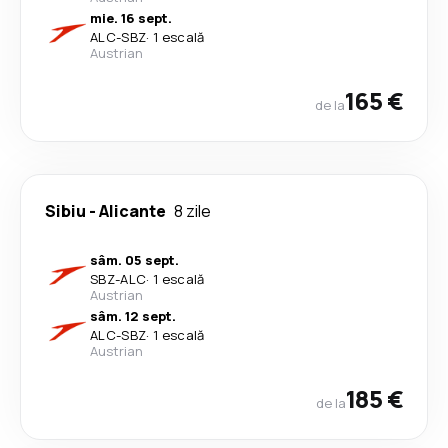
mie. 16 sept.
ALC
-
SBZ
·
1 escală
Austrian
165 €
de la
Sibiu
-
Alicante
8 zile
sâm. 05 sept.
SBZ
-
ALC
·
1 escală
Austrian
sâm. 12 sept.
ALC
-
SBZ
·
1 escală
Austrian
185 €
de la