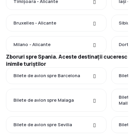
Timișoara - Alicante
Iași - 
Bruxelles - Alicante
Sibiu -
Milano - Alicante
Dortmu
Zboruri spre Spania. Aceste destinații cuceresc
inimile turiștilor
Bilete de avion spre Barcelona
Bilete
Bilete
Bilete de avion spre Malaga
Mallor
Bilete de avion spre Sevilia
Bilete