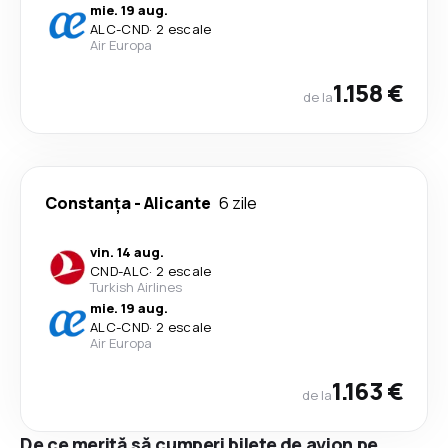
mie. 19 aug.
ALC
-
CND
·
2 escale
Air Europa
1.158 €
de la
Constanța
-
Alicante
6 zile
vin. 14 aug.
CND
-
ALC
·
2 escale
Turkish Airlines
mie. 19 aug.
ALC
-
CND
·
2 escale
Air Europa
1.163 €
de la
De ce merită să cumperi bilete de avion pe