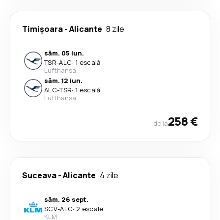
Timișoara
-
Alicante
8 zile
sâm. 05 iun.
TSR
-
ALC
·
1 escală
Lufthansa
sâm. 12 iun.
ALC
-
TSR
·
1 escală
Lufthansa
258 €
de la
Suceava
-
Alicante
4 zile
sâm. 26 sept.
SCV
-
ALC
·
2 escale
KLM