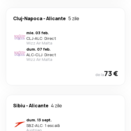
Cluj-Napoca
-
Alicante
5 zile
mie. 03 feb.
CLJ
-
ALC
·
Direct
Wizz Air Malta
dum. 07 feb.
ALC
-
CLJ
·
Direct
Wizz Air Malta
73 €
de la
Sibiu
-
Alicante
4 zile
dum. 13 sept.
SBZ
-
ALC
·
1 escală
Austrian