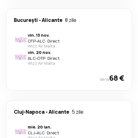
București
-
Alicante
8 zile
vin. 13 nov.
OTP
-
ALC
·
Direct
Wizz Air Malta
vin. 20 nov.
ALC
-
OTP
·
Direct
Wizz Air Malta
68 €
de la
Cluj-Napoca
-
Alicante
5 zile
mie. 20 ian.
CLJ
-
ALC
·
Direct
Wizz Air Malta