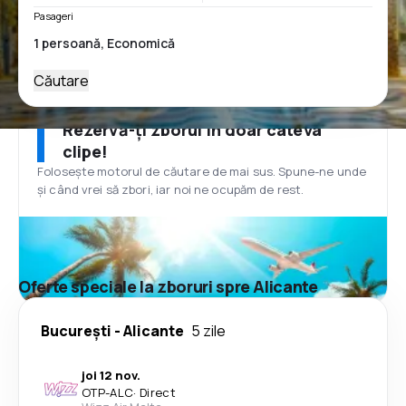
Pasageri
Căutare
Rezervă-ți zborul în doar câteva
clipe!
Folosește motorul de căutare de mai sus. Spune-ne unde
și când vrei să zbori, iar noi ne ocupăm de rest.
Oferte speciale la zboruri spre Alicante
București
-
Alicante
5 zile
joi 12 nov.
OTP
-
ALC
·
Direct