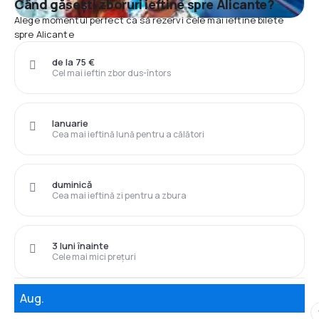
Când găsești zboruri ieftine spre Alicante?
Alege momentul perfect ca să rezervi cele mai ieftine bilete
spre Alicante
de la 75 €
Cel mai ieftin zbor dus-întors
Ianuarie
Cea mai ieftină lună pentru a călători
duminică
Cea mai ieftină zi pentru a zbura
3 luni înainte
Cele mai mici prețuri
Aug.