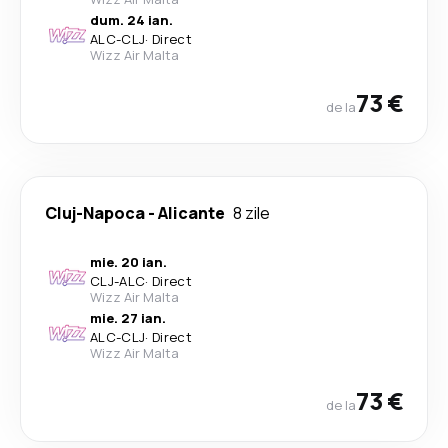
dum. 24 ian.
ALC
-
CLJ
·
Direct
Wizz Air Malta
73 €
de la
Cluj-Napoca
-
Alicante
8 zile
mie. 20 ian.
CLJ
-
ALC
·
Direct
Wizz Air Malta
mie. 27 ian.
ALC
-
CLJ
·
Direct
Wizz Air Malta
73 €
de la