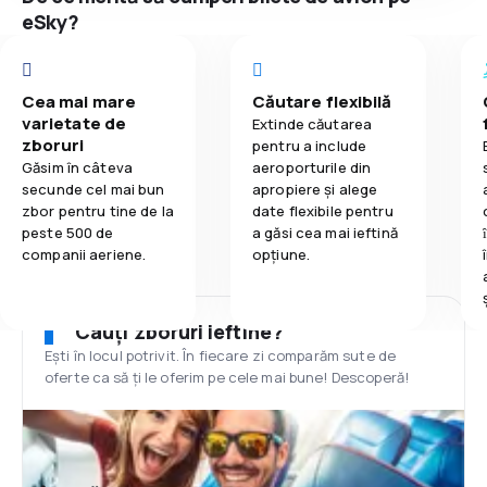
eSky?
Cea mai mare
Căutare flexibilă
varietate de
Extinde căutarea
zboruri
pentru a include
Găsim în câteva
aeroporturile din
secunde cel mai bun
apropiere și alege
zbor pentru tine de la
date flexibile pentru
peste 500 de
a găsi cea mai ieftină
companii aeriene.
opțiune.
Cauți zboruri ieftine?
Ești în locul potrivit. În fiecare zi comparăm sute de
oferte ca să ți le oferim pe cele mai bune! Descoperă!