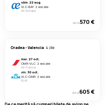
sâm. 22 aug.
VLC
-
BAY
·
2 escale
Air Europa
570 €
de la
Oradea
-
Valencia
4 zile
mar. 27 oct.
OMR
-
VLC
·
2 escale
Air France
vin. 30 oct.
VLC
-
OMR
·
2 escale
KLM
605 €
de la
De ce merită să cumperi bilete de avion pe