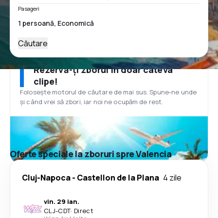
Pasageri
Căutare
Rezervă-ți zborul în doar câteva
clipe!
Folosește motorul de căutare de mai sus. Spune-ne unde
și când vrei să zbori, iar noi ne ocupăm de rest.
Oferte speciale la zboruri spre Valencia
Cluj-Napoca
-
Castellon de la Plana
4 zile
vin. 29 ian.
CLJ
-
CDT
·
Direct