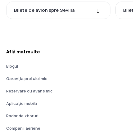
Bilete de avion spre Sevilia
Bilete
Află mai multe
Blogul
Garanția prețului mic
Rezervare cu avans mic
Aplicație mobilă
Radar de zboruri
Companii aeriene