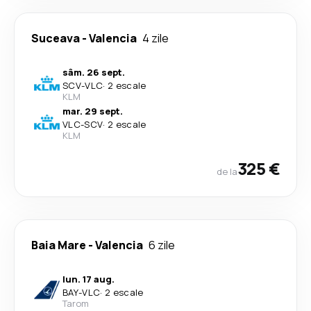
Suceava
-
Valencia
4 zile
sâm. 26 sept.
SCV
-
VLC
·
2 escale
KLM
mar. 29 sept.
VLC
-
SCV
·
2 escale
KLM
325 €
de la
Baia Mare
-
Valencia
6 zile
lun. 17 aug.
BAY
-
VLC
·
2 escale
Tarom