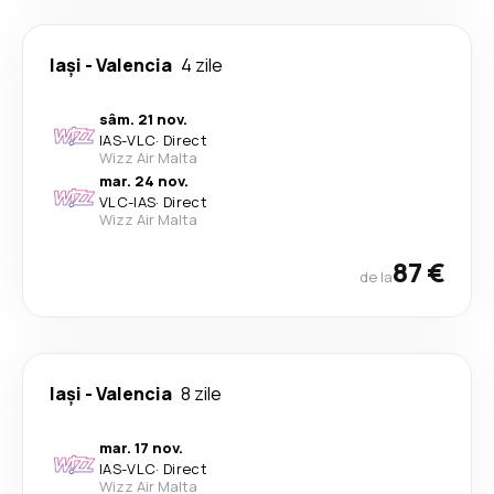
Iași
-
Valencia
4 zile
sâm. 21 nov.
IAS
-
VLC
·
Direct
Wizz Air Malta
mar. 24 nov.
VLC
-
IAS
·
Direct
Wizz Air Malta
87 €
de la
Iași
-
Valencia
8 zile
mar. 17 nov.
IAS
-
VLC
·
Direct
Wizz Air Malta