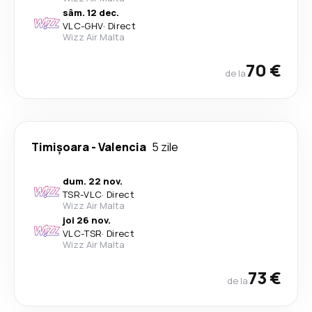
sâm. 12 dec.
VLC
-
GHV
·
Direct
Wizz Air Malta
70 €
de la
Timișoara
-
Valencia
5 zile
dum. 22 nov.
TSR
-
VLC
·
Direct
Wizz Air Malta
joi 26 nov.
VLC
-
TSR
·
Direct
Wizz Air Malta
73 €
de la