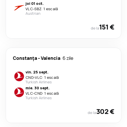
joi 01 oct.
VLC
-
SBZ
·
1 escală
Austrian
151 €
de la
Constanța
-
Valencia
6 zile
vin. 25 sept.
CND
-
VLC
·
1 escală
Turkish Airlines
mie. 30 sept.
VLC
-
CND
·
1 escală
Turkish Airlines
302 €
de la