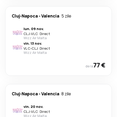
Cluj-Napoca
-
Valencia
5 zile
lun. 09 nov.
CLJ
-
VLC
·
Direct
Wizz Air Malta
vin. 13 nov.
VLC
-
CLJ
·
Direct
Wizz Air Malta
77 €
de la
Cluj-Napoca
-
Valencia
8 zile
vin. 20 nov.
CLJ
-
VLC
·
Direct
Wizz Air Malta