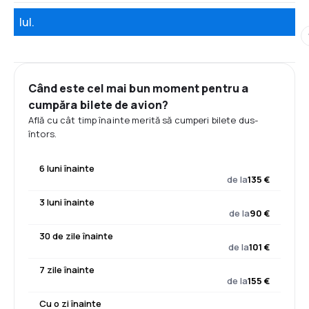
Iul.
Când este cel mai bun moment pentru a
cumpăra bilete de avion?
Află cu cât timp înainte merită să cumperi bilete dus-
întors.
6 luni înainte
de la
135 €
3 luni înainte
de la
90 €
30 de zile înainte
de la
101 €
7 zile înainte
de la
155 €
Cu o zi înainte