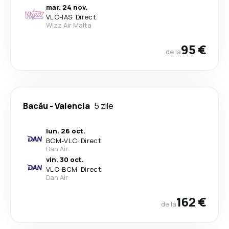
mar. 24 nov.
VLC
-
IAS
·
Direct
Wizz Air Malta
95 €
de la
Bacău
-
Valencia
5 zile
lun. 26 oct.
BCM
-
VLC
·
Direct
Dan Air
vin. 30 oct.
VLC
-
BCM
·
Direct
Dan Air
162 €
de la