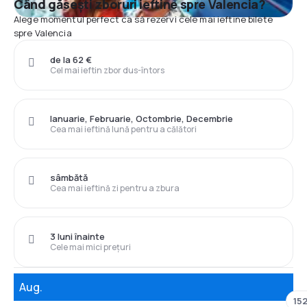
Când găsești zboruri ieftine spre Valencia?
Alege momentul perfect ca să rezervi cele mai ieftine bilete
spre Valencia
de la 62 €
Cel mai ieftin zbor dus-întors
Ianuarie, Februarie, Octombrie, Decembrie
Cea mai ieftină lună pentru a călători
sâmbătă
Cea mai ieftină zi pentru a zbura
3 luni înainte
Cele mai mici prețuri
Aug.
152