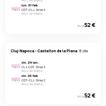
Wizz Air Malta
lun. 01 feb.
CDT
-
CLJ
·
Direct
Wizz Air Malta
52 €
de la
Cluj-Napoca
-
Castellon de la Plana
8 zile
vin. 29 ian.
CLJ
-
CDT
·
Direct
Wizz Air Malta
vin. 05 feb.
CDT
-
CLJ
·
Direct
Wizz Air Malta
52 €
de la