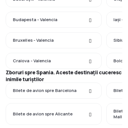
Budapesta - Valencia
Iași - 
Bruxelles - Valencia
Sibiu -
Craiova - Valencia
Bologn
Zboruri spre Spania. Aceste destinații cuceresc
inimile turiștilor
Bilete de avion spre Barcelona
Bilete
Bilete
Bilete de avion spre Alicante
Mallor