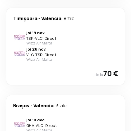
Timișoara
-
Valencia
8 zile
joi 19 nov.
TSR
-
VLC
·
Direct
Wizz Air Malta
joi 26 nov.
VLC
-
TSR
·
Direct
Wizz Air Malta
70 €
de la
Brașov
-
Valencia
3 zile
joi 10 dec.
GHV
-
VLC
·
Direct
Wizz Air Malta