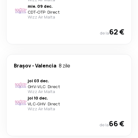
mie. 09 dec.
CDT
-
OTP
·
Direct
Wizz Air Malta
62 €
de la
Brașov
-
Valencia
8 zile
joi 03 dec.
GHV
-
VLC
·
Direct
Wizz Air Malta
joi 10 dec.
VLC
-
GHV
·
Direct
Wizz Air Malta
66 €
de la