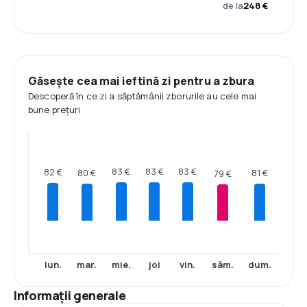
de la
248 €
Găsește cea mai ieftină zi pentru a zbura
Descoperă în ce zi a săptămânii zborurile au cele mai
bune prețuri
83 €
83 €
83 €
82 €
81 €
80 €
79 €
lun.
mar.
mie.
joi
vin.
sâm.
dum.
Informații generale