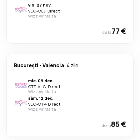
vin. 27 nov.
VLC
-
CLJ
·
Direct
Wizz Air Malta
77 €
de la
București
-
Valencia
4 zile
mie. 09 dec.
OTP
-
VLC
·
Direct
Wizz Air Malta
sâm. 12 dec.
VLC
-
OTP
·
Direct
Wizz Air Malta
85 €
de la