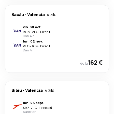
Bacău
-
Valencia
4 zile
vin. 30 oct.
BCM
-
VLC
·
Direct
Dan Air
lun. 02 nov.
VLC
-
BCM
·
Direct
Dan Air
162 €
de la
Sibiu
-
Valencia
4 zile
lun. 28 sept.
SBZ
-
VLC
·
1 escală
Austrian