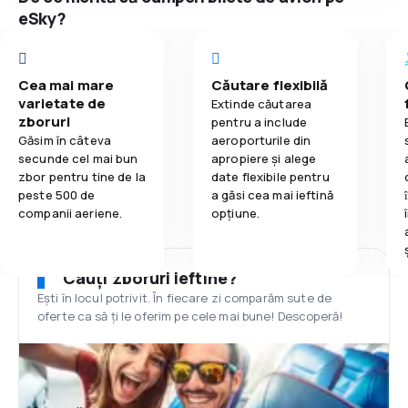
eSky?
Cea mai mare
Căutare flexibilă
varietate de
Extinde căutarea
zboruri
pentru a include
Găsim în câteva
aeroporturile din
secunde cel mai bun
apropiere și alege
zbor pentru tine de la
date flexibile pentru
peste 500 de
a găsi cea mai ieftină
companii aeriene.
opțiune.
Cauți zboruri ieftine?
Ești în locul potrivit. În fiecare zi comparăm sute de
oferte ca să ți le oferim pe cele mai bune! Descoperă!