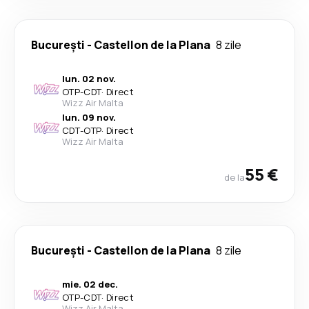
București
-
Castellon de la Plana
8 zile
lun. 02 nov.
OTP
-
CDT
·
Direct
Wizz Air Malta
lun. 09 nov.
CDT
-
OTP
·
Direct
Wizz Air Malta
55 €
de la
București
-
Castellon de la Plana
8 zile
mie. 02 dec.
OTP
-
CDT
·
Direct
Wizz Air Malta