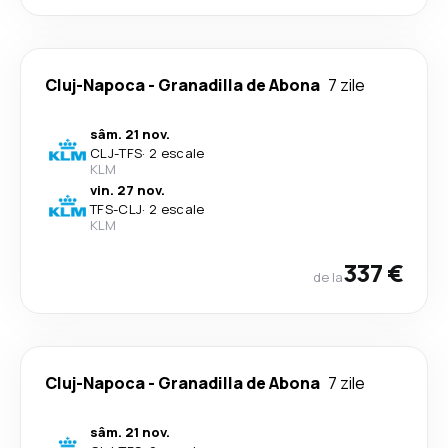
Cluj-Napoca
-
Granadilla de Abona
7 zile
sâm. 21 nov.
CLJ
-
TFS
·
2 escale
KLM
vin. 27 nov.
TFS
-
CLJ
·
2 escale
KLM
337 €
de la
Cluj-Napoca
-
Granadilla de Abona
7 zile
sâm. 21 nov.