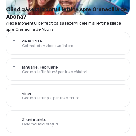
Când găsești zboruri ieftine spre Granadilla de
Abona?
Alege momentul perfect ca să rezervi cele mai ieftine bilete
spre Granadilla de Abona
de la 138 €
Cel mai ieftin zbor dus-întors
Ianuarie, Februarie
Cea mai ieftină lună pentru a călători
vineri
Cea mai ieftină zi pentru a zbura
3 luni înainte
Cele mai mici prețuri