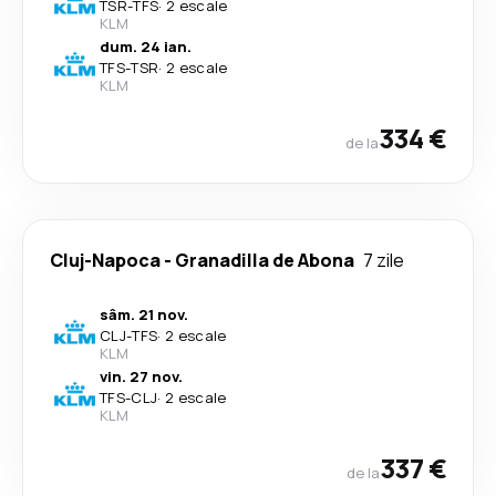
TSR
-
TFS
·
2 escale
KLM
dum. 24 ian.
TFS
-
TSR
·
2 escale
KLM
334 €
de la
Cluj-Napoca
-
Granadilla de Abona
7 zile
sâm. 21 nov.
CLJ
-
TFS
·
2 escale
KLM
vin. 27 nov.
TFS
-
CLJ
·
2 escale
KLM
337 €
de la