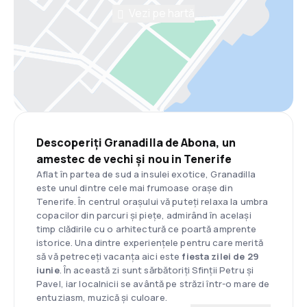
Vezi pe hartă
Descoperiți Granadilla de Abona, un
amestec de vechi și nou in Tenerife
Aflat în partea de sud a insulei exotice, Granadilla
este unul dintre cele mai frumoase orașe din
Tenerife. În centrul orașului vă puteți relaxa la umbra
copacilor din parcuri și piețe, admirând în același
timp clădirile cu o arhitectură ce poartă amprente
istorice. Una dintre experiențele pentru care merită
să vă petreceți vacanța aici este
fiesta zilei de 29
iunie
. În această zi sunt sărbătoriți Sfinții Petru și
Pavel, iar localnicii se avântă pe străzi într-o mare de
entuziasm, muzică și culoare.