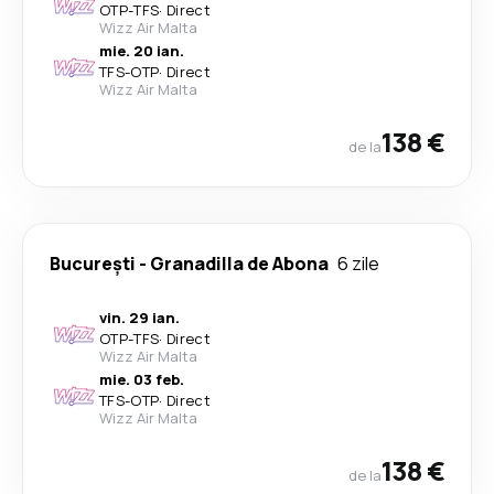
OTP
-
TFS
·
Direct
Wizz Air Malta
mie. 20 ian.
TFS
-
OTP
·
Direct
Wizz Air Malta
138 €
de la
București
-
Granadilla de Abona
6 zile
vin. 29 ian.
OTP
-
TFS
·
Direct
Wizz Air Malta
mie. 03 feb.
TFS
-
OTP
·
Direct
Wizz Air Malta
138 €
de la