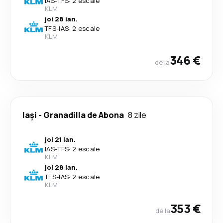
IAS
-
TFS
·
2 escale
KLM
joi 28 ian.
TFS
-
IAS
·
2 escale
KLM
346 €
de la
Iași
-
Granadilla de Abona
8 zile
joi 21 ian.
IAS
-
TFS
·
2 escale
KLM
joi 28 ian.
TFS
-
IAS
·
2 escale
KLM
353 €
de la