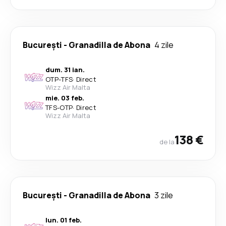
București
-
Granadilla de Abona
4 zile
dum. 31 ian.
OTP
-
TFS
·
Direct
Wizz Air Malta
mie. 03 feb.
TFS
-
OTP
·
Direct
Wizz Air Malta
138 €
de la
București
-
Granadilla de Abona
3 zile
lun. 01 feb.