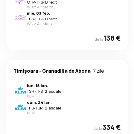
OTP
-
TFS
·
Direct
Wizz Air Malta
mie. 03 feb.
TFS
-
OTP
·
Direct
Wizz Air Malta
138 €
de la
Timișoara
-
Granadilla de Abona
7 zile
lun. 18 ian.
TSR
-
TFS
·
2 escale
KLM
dum. 24 ian.
TFS
-
TSR
·
2 escale
KLM
334 €
de la