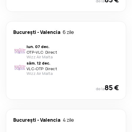
de la
București
-
Valencia
6 zile
lun. 07 dec.
OTP
-
VLC
·
Direct
Wizz Air Malta
sâm. 12 dec.
VLC
-
OTP
·
Direct
Wizz Air Malta
85 €
de la
București
-
Valencia
4 zile