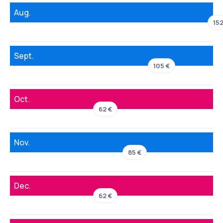
Aug.
152
Sept.
105 €
Oct.
62 €
Nov.
85 €
Dec.
62 €