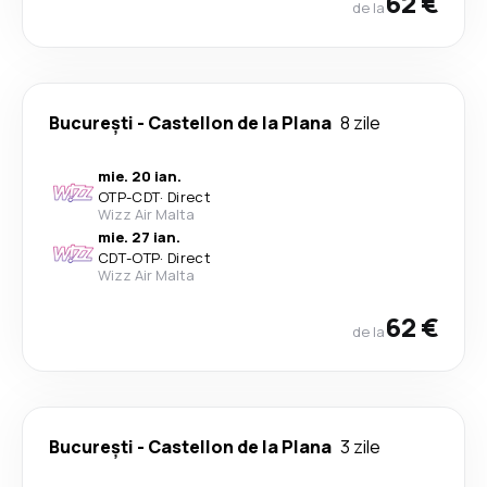
62 €
de la
București
-
Castellon de la Plana
8 zile
mie. 20 ian.
OTP
-
CDT
·
Direct
Wizz Air Malta
mie. 27 ian.
CDT
-
OTP
·
Direct
Wizz Air Malta
62 €
de la
București
-
Castellon de la Plana
3 zile