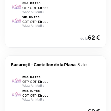
mie. 03 feb.
OTP
-
CDT
·
Direct
Wizz Air Malta
vin. 05 feb.
CDT
-
OTP
·
Direct
Wizz Air Malta
62 €
de la
București
-
Castellon de la Plana
8 zile
mie. 03 feb.
OTP
-
CDT
·
Direct
Wizz Air Malta
mie. 10 feb.
CDT
-
OTP
·
Direct
Wizz Air Malta