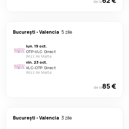
62 €
de la
București
-
Valencia
5 zile
lun. 19 oct.
OTP
-
VLC
·
Direct
Wizz Air Malta
vin. 23 oct.
VLC
-
OTP
·
Direct
Wizz Air Malta
85 €
de la
București
-
Valencia
3 zile