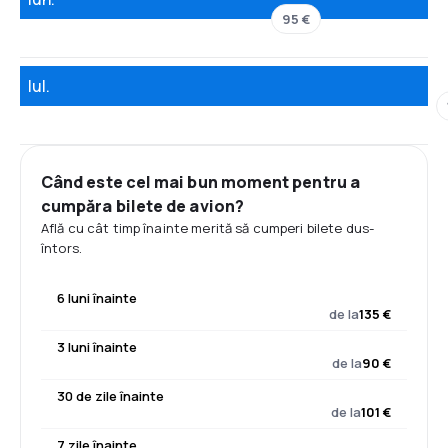
95 €
Iul.
Când este cel mai bun moment pentru a
cumpăra bilete de avion?
Află cu cât timp înainte merită să cumperi bilete dus-
întors.
6 luni înainte
de la
135 €
3 luni înainte
de la
90 €
30 de zile înainte
de la
101 €
7 zile înainte