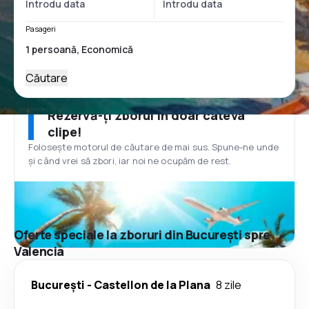
Pasageri
Căutare
Rezervă-ți zborul în doar câteva
clipe!
Folosește motorul de căutare de mai sus. Spune-ne unde
și când vrei să zbori, iar noi ne ocupăm de rest.
Oferte speciale la zboruri din București spre
Valencia
București
-
Castellon de la Plana
8 zile