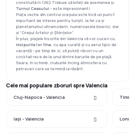
construită în 1262.Trebuie să bifați de asemenea și
Turnul Ceasului
– este impresionant!
Piața veche din centrul orașului este încă un punct
important de interes pentru turiști, la fel ca și
planetariumul ultramodern, numeroasele biserici, dar
și “Orașul Artelor și Științelor”.
În plus, plajele însorite din Valencia vă vor cuceri cu
nisipurile lor fine
, cu apa curată și cu aerul tipic de
vacanță – pe timp de zi, vă puteți răcori cu un
cocktail rece de la unul dintre barurile de pe plajă.
Seara, în schimb, cluburile încing atmosfera cu
petreceri care se termină la răsărit.
Cele mai populare zboruri spre Valencia
Cluj-Napoca - Valencia
Timișo
Iași - Valencia
Londra