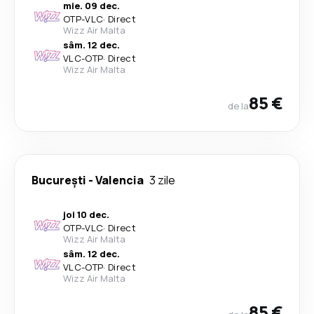
mie. 09 dec.
OTP
-
VLC
·
Direct
Wizz Air Malta
sâm. 12 dec.
VLC
-
OTP
·
Direct
Wizz Air Malta
85 €
de la
București
-
Valencia
3 zile
joi 10 dec.
OTP
-
VLC
·
Direct
Wizz Air Malta
sâm. 12 dec.
VLC
-
OTP
·
Direct
Wizz Air Malta
85 €