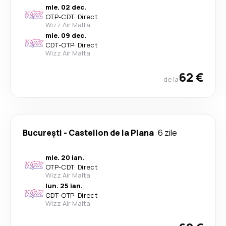
mie. 02 dec.
OTP
-
CDT
·
Direct
Wizz Air Malta
mie. 09 dec.
CDT
-
OTP
·
Direct
Wizz Air Malta
62 €
de la
București
-
Castellon de la Plana
6 zile
mie. 20 ian.
OTP
-
CDT
·
Direct
Wizz Air Malta
lun. 25 ian.
CDT
-
OTP
·
Direct
Wizz Air Malta