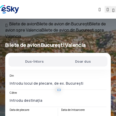
Bilete de avion
Bilete de avion din București
Bilete de
avion spre Valencia
Bilete de avion din București spre
Valencia
Bilete de avion
București Valencia
Dus-întors
Doar dus
Din
Către
Data de plecare
Data de întoarcere