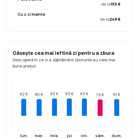
de la
155 €
Cu o zi înainte
de la
248 €
Găsește cea mai ieftină zi pentru a zbura
Descoperă în ce zi a săptămânii zborurile au cele mai
bune prețuri
83 €
83 €
83 €
82 €
81 €
80 €
79 €
lun.
mar.
mie.
joi
vin.
sâm.
dum.