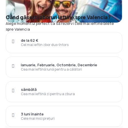
Când găsești zboruri ieftine spre Valencia?
Alege momentul perfect ca să rezervi cele mai ieftine bilete
spre Valencia
de la 62 €
Cel mai ieftin zbor dus-întors
Ianuarie, Februarie, Octombrie, Decembrie
Cea mai ieftină lună pentru a călători
sâmbătă
Cea mai ieftină zi pentru a zbura
3 luni înainte
Cele mai mici prețuri