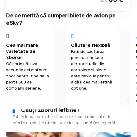
de la
De ce merită să cumperi bilete de avion pe
eSky?
Cea mai mare
Căutare flexibilă
varietate de
Extinde căutarea
zboruri
pentru a include
Găsim în câteva
aeroporturile din
secunde cel mai bun
apropiere și alege
zbor pentru tine de la
date flexibile pentru
peste 500 de
a găsi cea mai ieftină
companii aeriene.
opțiune.
Cauți zboruri ieftine?
Ești în locul potrivit. În fiecare zi comparăm sute de
oferte ca să ți le oferim pe cele mai bune! Descoperă!