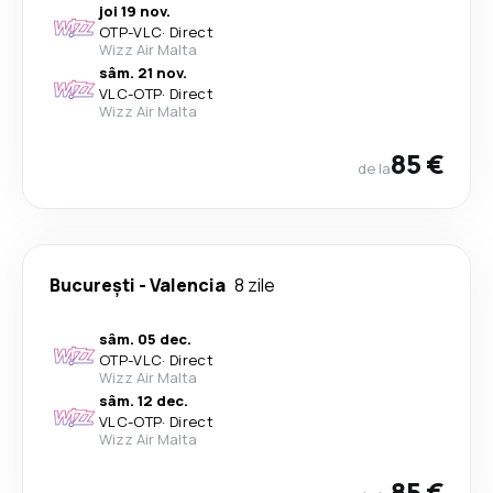
joi 19 nov.
OTP
-
VLC
·
Direct
Wizz Air Malta
sâm. 21 nov.
VLC
-
OTP
·
Direct
Wizz Air Malta
85 €
de la
București
-
Valencia
8 zile
sâm. 05 dec.
OTP
-
VLC
·
Direct
Wizz Air Malta
sâm. 12 dec.
VLC
-
OTP
·
Direct
Wizz Air Malta
85 €