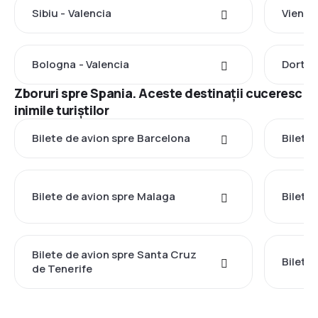
Sibiu - Valencia
Viena -
Bologna - Valencia
Dortmu
Zboruri spre Spania. Aceste destinații cuceresc
inimile turiștilor
Bilete de avion spre Barcelona
Bilete
Bilete de avion spre Malaga
Bilete 
Bilete de avion spre Santa Cruz
Bilete 
de Tenerife