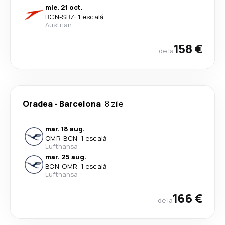
mie. 21 oct.
BCN
-
SBZ
·
1 escală
Austrian
158 €
de la
Oradea
-
Barcelona
8 zile
mar. 18 aug.
OMR
-
BCN
·
1 escală
Lufthansa
mar. 25 aug.
BCN
-
OMR
·
1 escală
Lufthansa
166 €
de la