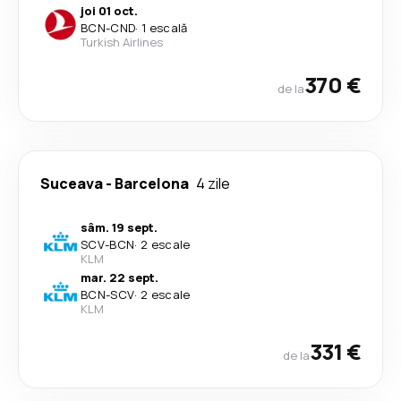
joi 01 oct.
BCN
-
CND
·
1 escală
Turkish Airlines
370 €
de la
Suceava
-
Barcelona
4 zile
sâm. 19 sept.
SCV
-
BCN
·
2 escale
KLM
mar. 22 sept.
BCN
-
SCV
·
2 escale
KLM
331 €
de la