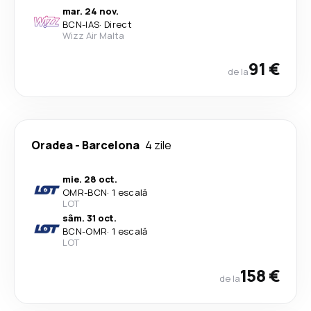
mar. 24 nov.
BCN
-
IAS
·
Direct
Wizz Air Malta
91 €
de la
Oradea
-
Barcelona
4 zile
mie. 28 oct.
OMR
-
BCN
·
1 escală
LOT
sâm. 31 oct.
BCN
-
OMR
·
1 escală
LOT
158 €
de la