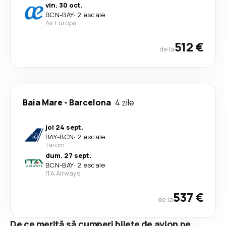
vin. 30 oct.
BCN
-
BAY
·
2 escale
Air Europa
512 €
de la
Baia Mare
-
Barcelona
4 zile
joi 24 sept.
BAY
-
BCN
·
2 escale
Tarom
dum. 27 sept.
BCN
-
BAY
·
2 escale
ITA Airways
537 €
de la
De ce merită să cumperi bilete de avion pe