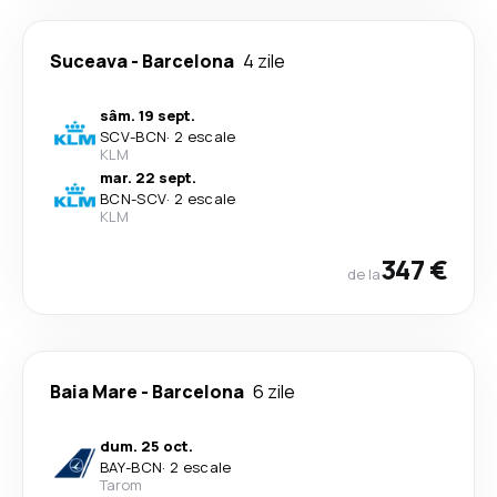
Suceava
-
Barcelona
4 zile
sâm. 19 sept.
SCV
-
BCN
·
2 escale
KLM
mar. 22 sept.
BCN
-
SCV
·
2 escale
KLM
347 €
de la
Baia Mare
-
Barcelona
6 zile
dum. 25 oct.
BAY
-
BCN
·
2 escale
Tarom