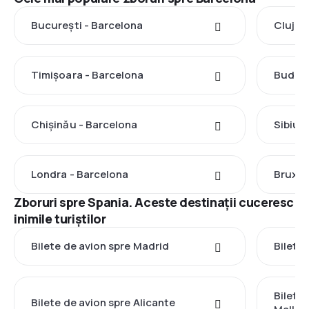
București - Barcelona
Cluj-N
Timișoara - Barcelona
Budape
Chișinău - Barcelona
Sibiu 
Londra - Barcelona
Bruxel
Zboruri spre Spania. Aceste destinații cuceresc
inimile turiștilor
Bilete de avion spre Madrid
Bilete 
Bilete
Bilete de avion spre Alicante