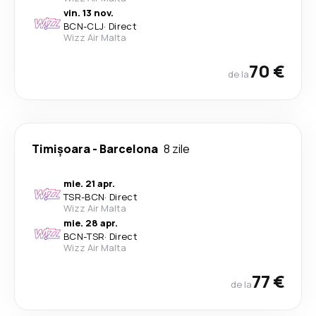
vin. 13 nov.
BCN
-
CLJ
·
Direct
Wizz Air Malta
70 €
de la
Timișoara
-
Barcelona
8 zile
mie. 21 apr.
TSR
-
BCN
·
Direct
Wizz Air Malta
mie. 28 apr.
BCN
-
TSR
·
Direct
Wizz Air Malta
77 €
de la