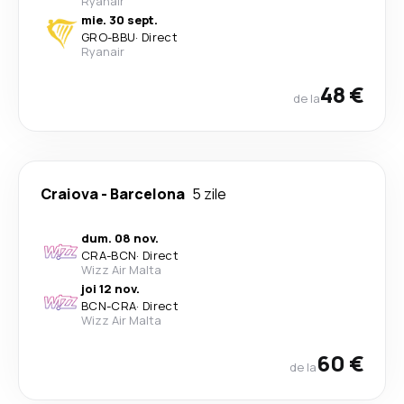
Ryanair
mie. 30 sept.
GRO
-
BBU
·
Direct
Ryanair
48 €
de la
Craiova
-
Barcelona
5 zile
dum. 08 nov.
CRA
-
BCN
·
Direct
Wizz Air Malta
joi 12 nov.
BCN
-
CRA
·
Direct
Wizz Air Malta
60 €
de la