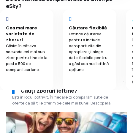
eSky?
Cea mai mare
Căutare flexibilă
varietate de
Extinde căutarea
zboruri
pentru a include
Găsim în câteva
aeroporturile din
secunde cel mai bun
apropiere și alege
zbor pentru tine de la
date flexibile pentru
peste 500 de
a găsi cea mai ieftină
companii aeriene.
opțiune.
Cauți zboruri ieftine?
Ești în locul potrivit. În fiecare zi comparăm sute de
oferte ca să ți le oferim pe cele mai bune! Descoperă!