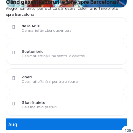
Când găsești zboruri ieftine spre Barcelona?
Alege momentul perfect ca să rezervi cele mai ieftine bilete
spre Barcelona
de la 48 €
Cel mai ieftin zbor dus-întors
Septembrie
Cea mai ieftină lună pentru a călători
vineri
Cea mai ieftină zi pentru a zbura
3 luni înainte
Cele mai mici prețuri
Aug.
125 