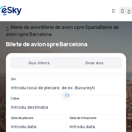
Bilete de avion
Bilete de avion spre Spania
Bilete de
avion spre Barcelona
Bilete de avion spre Barcelona
Dus-întors
Doar dus
Din
Către
Data de plecare
Data de întoarcere