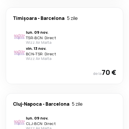
Timișoara
-
Barcelona
5 zile
lun. 09 nov.
TSR
-
BCN
·
Direct
Wizz Air Malta
vin. 13 nov.
BCN
-
TSR
·
Direct
Wizz Air Malta
70 €
de la
Cluj-Napoca
-
Barcelona
5 zile
lun. 09 nov.
CLJ
-
BCN
·
Direct
Wizz Air Malta