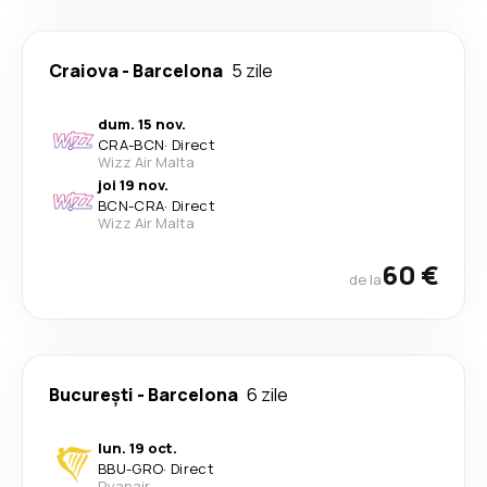
Craiova
-
Barcelona
5 zile
dum. 15 nov.
CRA
-
BCN
·
Direct
Wizz Air Malta
joi 19 nov.
BCN
-
CRA
·
Direct
Wizz Air Malta
60 €
de la
București
-
Barcelona
6 zile
lun. 19 oct.
BBU
-
GRO
·
Direct
Ryanair