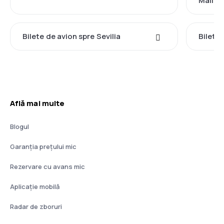
Mallor
Bilete de avion spre Sevilia
Bilete
Află mai multe
Blogul
Garanția prețului mic
Rezervare cu avans mic
Aplicație mobilă
Radar de zboruri