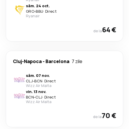
sâm. 24 oct.
GRO
-
BBU
·
Direct
Ryanair
64 €
de la
Cluj-Napoca
-
Barcelona
7 zile
sâm. 07 nov.
CLJ
-
BCN
·
Direct
Wizz Air Malta
vin. 13 nov.
BCN
-
CLJ
·
Direct
Wizz Air Malta
70 €
de la