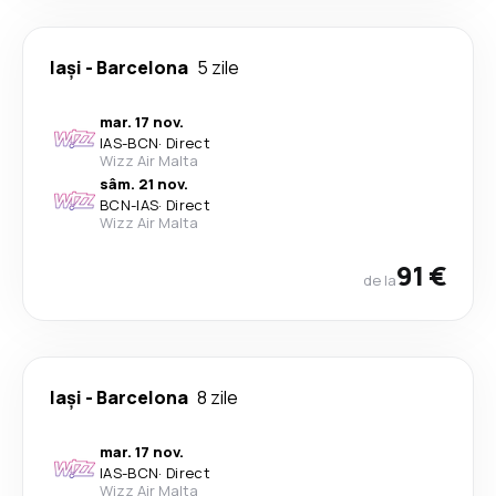
Iași
-
Barcelona
5 zile
mar. 17 nov.
IAS
-
BCN
·
Direct
Wizz Air Malta
sâm. 21 nov.
BCN
-
IAS
·
Direct
Wizz Air Malta
91 €
de la
Iași
-
Barcelona
8 zile
mar. 17 nov.
IAS
-
BCN
·
Direct
Wizz Air Malta