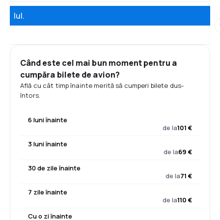
Iul.
Când este cel mai bun moment pentru a
cumpăra bilete de avion?
Află cu cât timp înainte merită să cumperi bilete dus-
întors.
6 luni înainte
de la
101 €
3 luni înainte
de la
69 €
30 de zile înainte
de la
71 €
7 zile înainte
de la
110 €
Cu o zi înainte