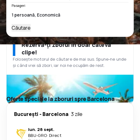
Pasageri
Căutare
Rezervă-ți zborul în doar câteva
clipe!
Folosește motorul de căutare de mai sus. Spune-ne unde
și când vrei să zbori, iar noi ne ocupăm de rest.
Oferte speciale la zboruri spre Barcelona
București
-
Barcelona
3 zile
lun. 28 sept.
BBU
-
GRO
·
Direct