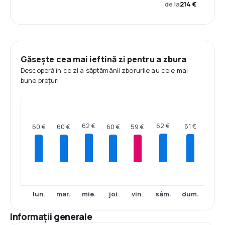
de la
214 €
Găsește cea mai ieftină zi pentru a zbura
Descoperă în ce zi a săptămânii zborurile au cele mai
bune prețuri
62 €
62 €
61 €
60 €
60 €
60 €
59 €
lun.
mar.
mie.
joi
vin.
sâm.
dum.
Informații generale