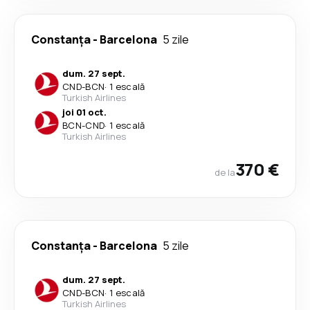
Constanța
-
Barcelona
5 zile
dum. 27 sept.
CND
-
BCN
·
1 escală
Turkish Airlines
joi 01 oct.
BCN
-
CND
·
1 escală
Turkish Airlines
370 €
de la
Constanța
-
Barcelona
5 zile
dum. 27 sept.
CND
-
BCN
·
1 escală
Turkish Airlines