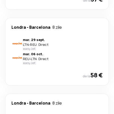
de la
Londra
-
Barcelona
8 zile
mar. 29 sept.
LTN
-
REU
·
Direct
easyJet
mar. 06 oct.
REU
-
LTN
·
Direct
easyJet
58 €
de la
Londra
-
Barcelona
8 zile