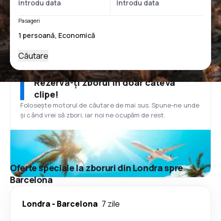
Pasageri
Căutare
Rezervă-ți zborul în doar câteva
clipe!
Folosește motorul de căutare de mai sus. Spune-ne unde
și când vrei să zbori, iar noi ne ocupăm de rest.
Oferte speciale la zboruri din Londra spre
Barcelona
Londra
-
Barcelona
7 zile