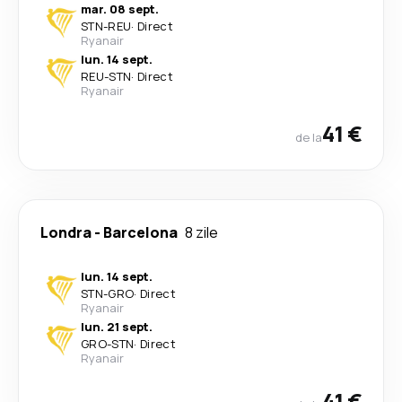
mar. 08 sept.
STN
-
REU
·
Direct
Ryanair
lun. 14 sept.
REU
-
STN
·
Direct
Ryanair
41 €
de la
Londra
-
Barcelona
8 zile
lun. 14 sept.
STN
-
GRO
·
Direct
Ryanair
lun. 21 sept.
GRO
-
STN
·
Direct
Ryanair
41 €