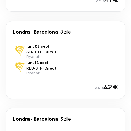
de la
Londra
-
Barcelona
8 zile
lun. 07 sept.
STN
-
REU
·
Direct
Ryanair
lun. 14 sept.
REU
-
STN
·
Direct
Ryanair
42 €
de la
Londra
-
Barcelona
3 zile