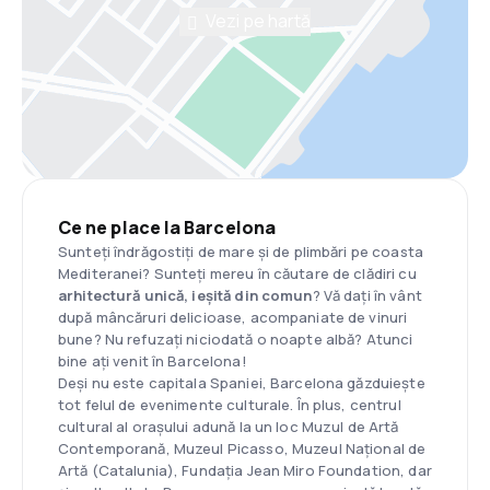
Vezi pe hartă
Ce ne place la Barcelona
Sunteți îndrăgostiți de mare și de plimbări pe coasta
Mediteranei? Sunteți mereu în căutare de clădiri cu
arhitectură unică, ieșită din comun
? Vă dați în vânt
după mâncăruri delicioase, acompaniate de vinuri
bune? Nu refuzați niciodată o noapte albă? Atunci
bine ați venit în Barcelona!
Deși nu este capitala Spaniei, Barcelona găzduiește
tot felul de evenimente culturale. În plus, centrul
cultural al orașului adună la un loc Muzul de Artă
Contemporană, Muzeul Picasso, Muzeul Național de
Artă (Catalunia), Fundația Jean Miro Foundation, dar