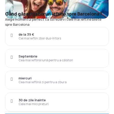
Când găsești zboruri ieftine spre Barcelona?
Alege momentul perfect ca să rezervi cele mai ieftine bilete
spre Barcelona
de la 39 €
Cel mai ieftin zbor dus-întors
Septembrie
Cea mai ieftină lună pentru a călători
miercuri
Cea mai ieftină zi pentru a zbura
30 de zile înainte
Cele mai mici prețuri