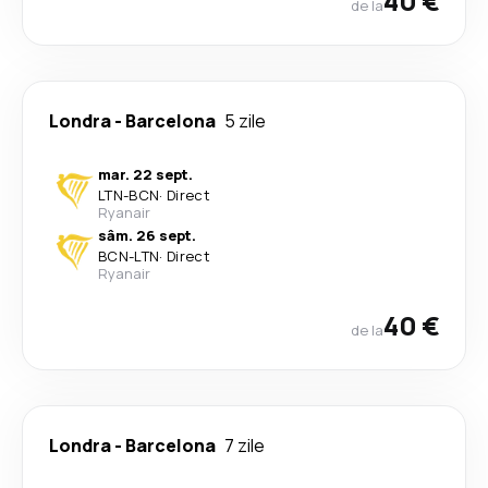
40 €
de la
Londra
-
Barcelona
5 zile
mar. 22 sept.
LTN
-
BCN
·
Direct
Ryanair
sâm. 26 sept.
BCN
-
LTN
·
Direct
Ryanair
40 €
de la
Londra
-
Barcelona
7 zile