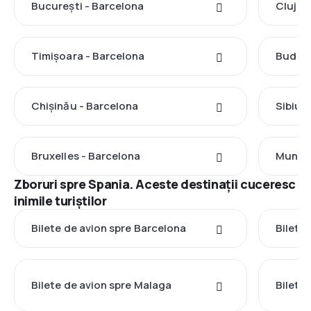
București - Barcelona
Cluj-N
Timișoara - Barcelona
Budape
Chișinău - Barcelona
Sibiu 
Bruxelles - Barcelona
Munche
Zboruri spre Spania. Aceste destinații cuceresc
inimile turiștilor
Bilete de avion spre Barcelona
Bilete
Bilete de avion spre Malaga
Bilete 