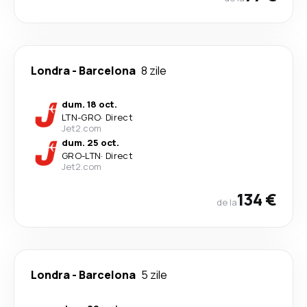
Londra
-
Barcelona
8 zile
dum. 18 oct.
LTN
-
GRO
·
Direct
Jet2.com
dum. 25 oct.
GRO
-
LTN
·
Direct
Jet2.com
134 €
de la
Londra
-
Barcelona
5 zile