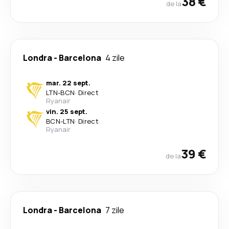
38 €
de la
Londra
-
Barcelona
4 zile
mar. 22 sept.
LTN
-
BCN
·
Direct
Ryanair
vin. 25 sept.
BCN
-
LTN
·
Direct
Ryanair
39 €
de la
Londra
-
Barcelona
7 zile