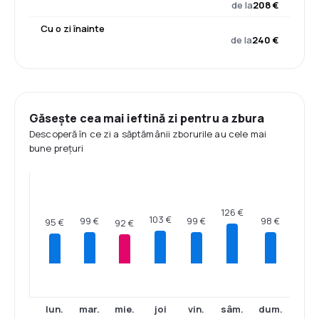
de la
208 €
Cu o zi înainte
de la
240 €
Găsește cea mai ieftină zi pentru a zbura
Descoperă în ce zi a săptămânii zborurile au cele mai
bune prețuri
126 €
103 €
99 €
99 €
98 €
95 €
92 €
lun.
mar.
mie.
joi
vin.
sâm.
dum.