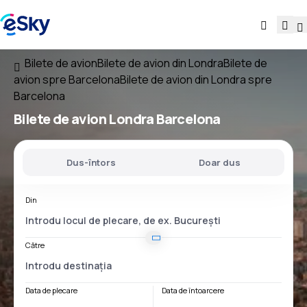
Bilete de avion
Bilete de avion din Londra
Bilete de
avion spre Barcelona
Bilete de avion din Londra spre
Barcelona
Bilete de avion
Londra Barcelona
Dus-întors
Doar dus
Din
Către
Data de plecare
Data de întoarcere