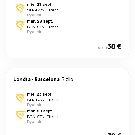
mie. 23 sept.
STN
-
BCN
·
Direct
Ryanair
mar. 29 sept.
BCN
-
STN
·
Direct
Ryanair
38 €
de la
Londra
-
Barcelona
7 zile
mie. 23 sept.
STN
-
BCN
·
Direct
Ryanair
mar. 29 sept.
BCN
-
STN
·
Direct
Ryanair