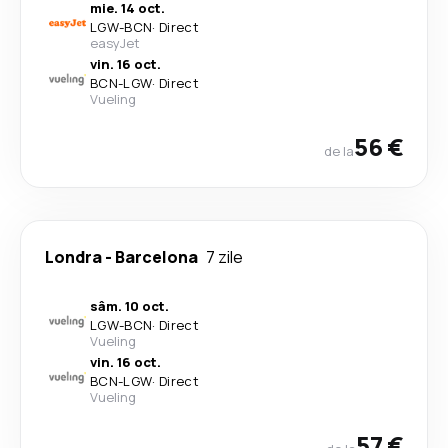
mie. 14 oct.
LGW
-
BCN
·
Direct
easyJet
vin. 16 oct.
BCN
-
LGW
·
Direct
Vueling
56 €
de la
Londra
-
Barcelona
7 zile
sâm. 10 oct.
LGW
-
BCN
·
Direct
Vueling
vin. 16 oct.
BCN
-
LGW
·
Direct
Vueling
57 €