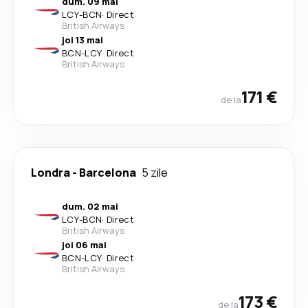
dum. 09 mai
LCY
-
BCN
·
Direct
British Airways
joi 13 mai
BCN
-
LCY
·
Direct
British Airways
171 €
de la
Londra
-
Barcelona
5 zile
dum. 02 mai
LCY
-
BCN
·
Direct
British Airways
joi 06 mai
BCN
-
LCY
·
Direct
British Airways
173 €
de la