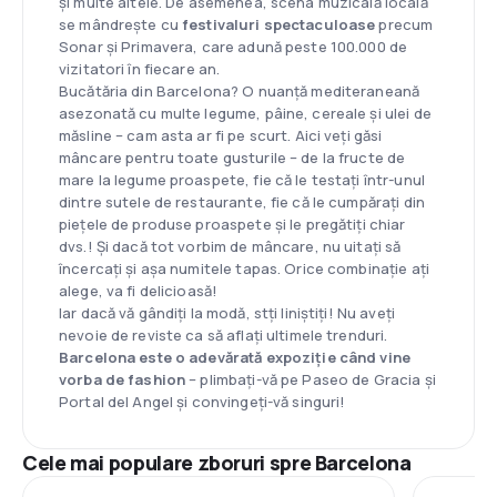
și multe altele. De asemenea, scena muzicală locală
se mândrește cu
festivaluri spectaculoase
precum
Sonar și Primavera, care adună peste 100.000 de
vizitatori în fiecare an.
Bucătăria din Barcelona? O nuanță mediteraneană
asezonată cu multe legume, pâine, cereale și ulei de
măsline – cam asta ar fi pe scurt. Aici veți găsi
mâncare pentru toate gusturile – de la fructe de
mare la legume proaspete, fie că le testați într-unul
dintre sutele de restaurante, fie că le cumpărați din
piețele de produse proaspete și le pregătiți chiar
dvs.! Și dacă tot vorbim de mâncare, nu uitați să
încercați și așa numitele tapas. Orice combinație ați
alege, va fi delicioasă!
Iar dacă vă gândiți la modă, stți liniștiți! Nu aveți
nevoie de reviste ca să aflați ultimele trenduri.
Barcelona este o adevărată expoziție când vine
vorba de fashion
– plimbați-vă pe Paseo de Gracia și
Portal del Angel și convingeți-vă singuri!
Cele mai populare zboruri spre Barcelona