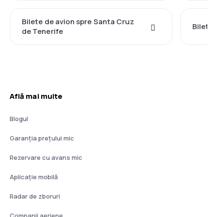
Bilete de avion spre Santa Cruz
Bilete 
de Tenerife
Află mai multe
Blogul
Garanția prețului mic
Rezervare cu avans mic
Aplicație mobilă
Radar de zboruri
Companii aeriene