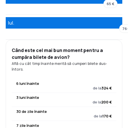
65 €
Iul.
76
Când este cel mai bun moment pentru a
cumpăra bilete de avion?
Află cu cât timp înainte merită să cumperi bilete dus-
întors.
6 luni înainte
de la
324 €
3 luni înainte
de la
200 €
30 de zile înainte
de la
170 €
7 zile înainte