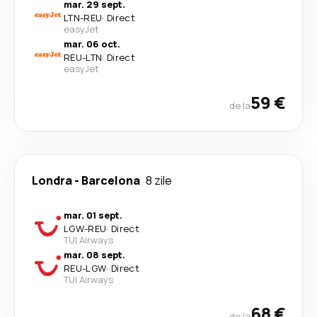
mar. 29 sept.
LTN
-
REU
·
Direct
easyJet
mar. 06 oct.
REU
-
LTN
·
Direct
easyJet
59 €
de la
Londra
-
Barcelona
8 zile
mar. 01 sept.
LGW
-
REU
·
Direct
TUI Airways
mar. 08 sept.
REU
-
LGW
·
Direct
TUI Airways
68 €
de la