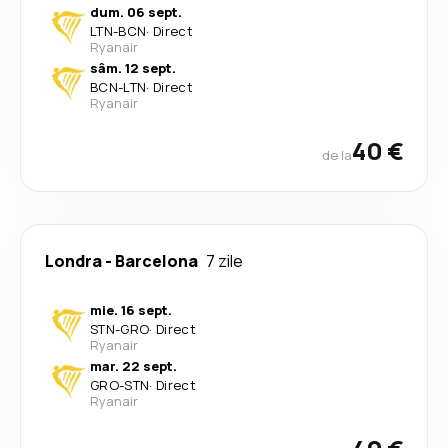
dum. 06 sept.
LTN
-
BCN
·
Direct
Ryanair
sâm. 12 sept.
BCN
-
LTN
·
Direct
Ryanair
40 €
de la
Londra
-
Barcelona
7 zile
mie. 16 sept.
STN
-
GRO
·
Direct
Ryanair
mar. 22 sept.
GRO
-
STN
·
Direct
Ryanair