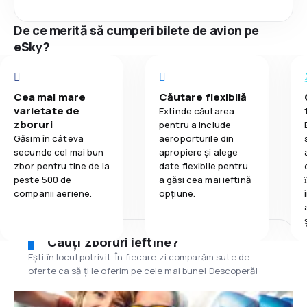
De ce merită să cumperi bilete de avion pe
eSky?
Cea mai mare
Căutare flexibilă
varietate de
Extinde căutarea
zboruri
pentru a include
Găsim în câteva
aeroporturile din
secunde cel mai bun
apropiere și alege
zbor pentru tine de la
date flexibile pentru
peste 500 de
a găsi cea mai ieftină
companii aeriene.
opțiune.
Cauți zboruri ieftine?
Ești în locul potrivit. În fiecare zi comparăm sute de
oferte ca să ți le oferim pe cele mai bune! Descoperă!