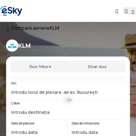
Companii aeriene
KLM
KLM
Dus-întors
Doar dus
Din
Către
Data de plecare
Data de întoarcere