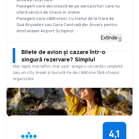
Pasagerii care decolează de pe aeroporturi care nu
oferă servicii de check-in online.
Pasagerii care călătoresc cu trenul de la Gara de
Sud Bruxelles sau Gara Centrală din Anvers pentru
Amsterdam Airport Schiphol.
Flotă
Extinde
Din decembrie 2014, flota KLM constă în 115
aeronave: Airbus A330-200, Airbus A330-300, Airbus
Bilete de avion și cazare într-o
A350-900, Boeing 737-700, Boeing 737-800, Boeing
singură rezervare? Simplu!
737-900, Boeing 747-400, Boeing 747-400M, Boeing
Mai rapid, mai ieftin, mai ușor: alege o vacanță completă
777-200ER, Boeing 777-300ER, Boeing 787-9, KLM
sau un city break și bucură-te de călătorie fără stresul
flota cargo, Boeing 747-400ERF.
organizării.
Hub
Sediul KLM este în Amstelveen, aproape de hub-ul
Amsterdam Schiphol.
Aeroportul Amsterdam Schiphol (IATA: AMS, ICAO:
EHAM) este principalul aeroport internațional din
Recenzii
Olanda, situat la 20 minute sud-vest de Amsterdam,
în municipiul Haarlemmermeer. Este cel mai
aglomerat al patrulea aeroport din Europa în ceea
4,1
ce privește numărul de pasageri care îl tranzitează.
Aeroportul Schiphol este situat la o altitudine de 3,9