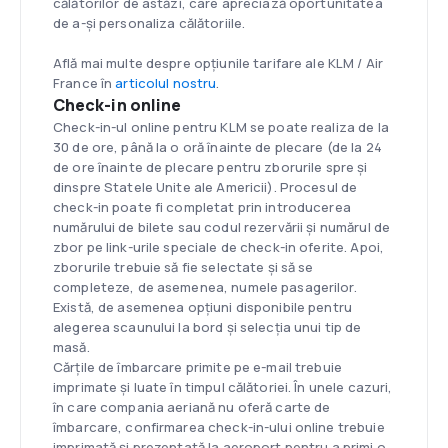
călătorilor de astăzi, care apreciază oportunitatea
de a-și personaliza călătoriile.
Află mai multe despre opțiunile tarifare ale KLM / Air
France în
articolul nostru
.
Check-in online
Check-in-ul online pentru KLM se poate realiza de la
30 de ore, până la o oră înainte de plecare (de la 24
de ore înainte de plecare pentru zborurile spre și
dinspre Statele Unite ale Americii). Procesul de
check-in poate fi completat prin introducerea
numărului de bilete sau codul rezervării și numărul de
zbor pe link-urile speciale de check-in oferite. Apoi,
zborurile trebuie să fie selectate și să se
completeze, de asemenea, numele pasagerilor.
Există, de asemenea opțiuni disponibile pentru
alegerea scaunului la bord și selecția unui tip de
masă.
Cărțile de îmbarcare primite pe e-mail trebuie
imprimate și luate în timpul călătoriei. În unele cazuri,
în care compania aeriană nu oferă carte de
îmbarcare, confirmarea check-in-ului online trebuie
imprimată și prezentată la aeroport pentru a primi o