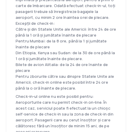
carte de îmbarcare. Odată efectuat check-in-ul, toți
pasagerii trebuie să înregistreze bagajele la
aeroport, cu minim 2 ore înaintea orei de plecare.
Excepții de check-in:
Către și din Statele Unite ale Americii: între 24 de ore
până la 1 oră și jumătate înainte de plecare
Pentru Mumbai: de la 8 ore, până la 1 și jumătate
înainte de plecare
Din Etiopia, Kenya sau Sudan: de la 30 de ore până la
1 oră și jumătate înainte de plecare.
Bilete de avion Alitalia: de la 24 de ore înainte de
plecare
Pentru zborurile către sau dinspre Statele Unite ale
Americii, check-in online este posibil între 24 ore
până la o oră înainte de plecare.
Check-in-ul online nu este posibil pentru:
Aeroporturile care nu permit check-in on-line. În
acest caz, serviciul poate fi efectuat la un chioșc
self-service de check-in sau la zona de check-in din
aeroport. Pasagerii care au cerut însoțitor și care
călătoresc fără un însoțitor de minim 15 ani, de pe
aceeași rezervare.