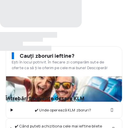
Cauți zboruri ieftine?
Ești în locul potrivit. În fiecare zi comparăm sute de
oferte ca să ți le oferim pe cele mai bune! Descoperă!
Întrebări frecvente despre KLM
✔️ Unde operează KLM zboruri?
✔️ Când puteți achiziționa cele mai ieftine bilete