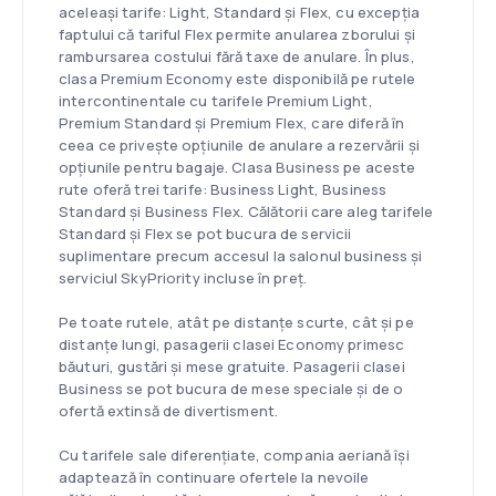
aceleaşi tarife: Light, Standard și Flex, cu excepția
faptului că tariful Flex permite anularea zborului și
rambursarea costului fără taxe de anulare. În plus,
clasa Premium Economy este disponibilă pe rutele
intercontinentale cu tarifele Premium Light,
Premium Standard și Premium Flex, care diferă în
ceea ce privește opțiunile de anulare a rezervării și
opțiunile pentru bagaje. Clasa Business pe aceste
rute oferă trei tarife: Business Light, Business
Standard și Business Flex. Călătorii care aleg tarifele
Standard și Flex se pot bucura de servicii
suplimentare precum accesul la salonul business și
serviciul SkyPriority incluse în preț.
Pe toate rutele, atât pe distanțe scurte, cât și pe
distanțe lungi, pasagerii clasei Economy primesc
băuturi, gustări și mese gratuite. Pasagerii clasei
Business se pot bucura de mese speciale și de o
ofertă extinsă de divertisment.
Cu tarifele sale diferențiate, compania aeriană își
adaptează în continuare ofertele la nevoile