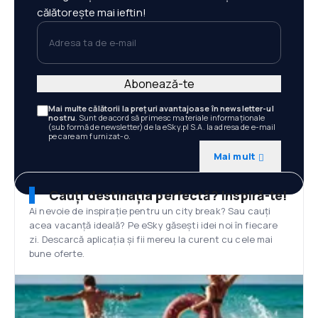
călătorește mai ieftin!
Adresa ta de e-mail
Abonează-te
Mai multe călătorii la prețuri avantajoase în newsletter-ul
nostru
. Sunt de acord să primesc materiale informaționale
(sub formă de newsletter) de la eSky.pl S.A. la adresa de e-mail
pe care am furnizat-o.
Mai mult
Cauți destinația perfectă? Inspiră-te!
Ai nevoie de inspirație pentru un city break? Sau cauți
acea vacanță ideală? Pe eSky găsești idei noi în fiecare
zi. Descarcă aplicația și fii mereu la curent cu cele mai
bune oferte.