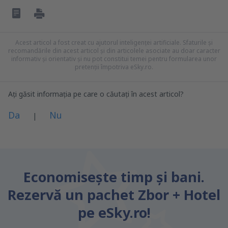
Acest articol a fost creat cu ajutorul inteligenței artificiale. Sfaturile și
recomandările din acest articol și din articolele asociate au doar caracter
informativ și orientativ și nu pot constitui temei pentru formularea unor
pretenții împotriva eSky.ro.
Ați găsit informația pe care o căutați în acest articol?
Da
Nu
|
Consider că acest articol:
este neclar
Economiseşte timp și bani.
Conține informații incorecte
Rezervă un pachet Zbor + Hotel
Nu acoperă complet subiectul
este prea lung
pe eSky.ro!