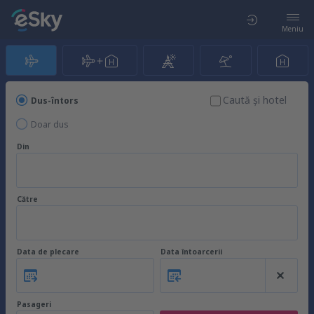
Meniu
Caută şi hotel
Dus-întors
Doar dus
Din
Către
Data de plecare
Data întoarcerii
Pasageri