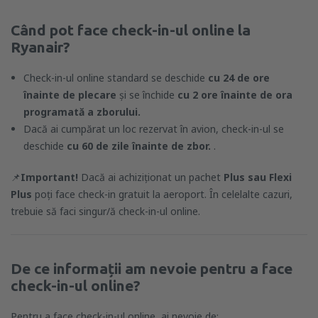
Când pot face check-in-ul online la
Ryanair?
Check-in-ul online standard se deschide
cu 24 de ore
înainte de plecare
și se închide
cu 2 ore înainte de ora
programată a zborului.
Dacă ai cumpărat un loc rezervat în avion, check-in-ul se
deschide
cu 60 de zile înainte de zbor.
.
📌
Important!
Dacă ai achiziționat un pachet
Plus sau Flexi
Plus
poți face check-in gratuit la aeroport. În celelalte cazuri,
trebuie să faci singur/ă check-in-ul online.
De ce informații am nevoie pentru a face
check-in-ul online?
Pentru a face check-in-ul online, ai nevoie de: