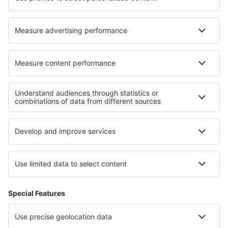
Despre eSky
Blogul
Cariere
Termeni şi condiţii
Rezervările mele
Politica de Confidențialitate
Politică cookie
Asistenţă şi contact
Confidențialitate
Țări