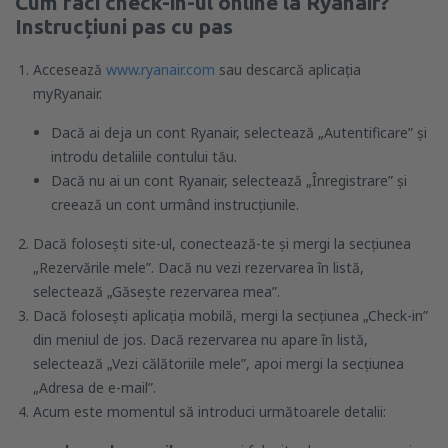
Cum faci check-in-ul online la Ryanair?
Instrucțiuni pas cu pas
Accesează
www.ryanair.com
sau descarcă aplicația
myRyanair.
Dacă ai deja un cont Ryanair, selectează „Autentificare” și
introdu detaliile contului tău.
Dacă nu ai un cont Ryanair, selectează „Înregistrare” și
creează un cont urmând instrucțiunile.
Dacă folosești site-ul, conectează-te și mergi la secțiunea
„Rezervările mele”. Dacă nu vezi rezervarea în listă,
selectează „Găsește rezervarea mea”.
Dacă folosești aplicația mobilă, mergi la secțiunea „Check-in”
din meniul de jos. Dacă rezervarea nu apare în listă,
selectează „Vezi călătoriile mele”, apoi mergi la secțiunea
„Adresa de e-mail”.
Acum este momentul să introduci următoarele detalii: