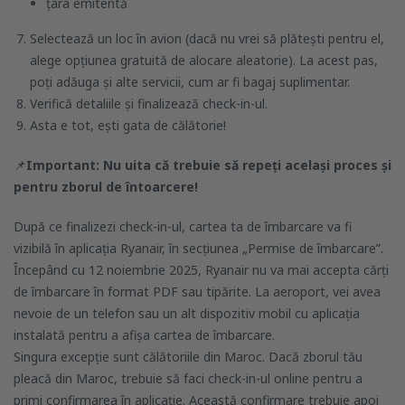
țara emitentă
Selectează un loc în avion (dacă nu vrei să plătești pentru el,
alege opțiunea gratuită de alocare aleatorie). La acest pas,
poți adăuga și alte servicii, cum ar fi bagaj suplimentar.
Verifică detaliile și finalizează check-in-ul.
Asta e tot, ești gata de călătorie!
📌
Important: Nu uita că trebuie să repeți același proces și
pentru zborul de întoarcere!
După ce finalizezi check-in-ul, cartea ta de îmbarcare va fi
vizibilă în aplicația Ryanair, în secțiunea „Permise de îmbarcare”.
Începând cu 12 noiembrie 2025, Ryanair nu va mai accepta cărți
de îmbarcare în format PDF sau tipărite. La aeroport, vei avea
nevoie de un telefon sau un alt dispozitiv mobil cu aplicația
instalată pentru a afișa cartea de îmbarcare.
Singura excepție sunt călătoriile din Maroc. Dacă zborul tău
pleacă din Maroc, trebuie să faci check-in-ul online pentru a
primi confirmarea în aplicație. Această confirmare trebuie apoi