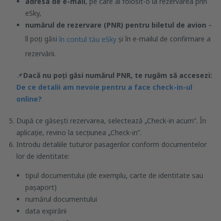
adresa de e-mail
, pe care ai folosit-o la rezervarea prin
eSky,
numărul de rezervare (PNR) pentru biletul de avion
–
îl poți găsi
și în e-mailul de confirmare a
în contul tău eSky
rezervării.
📌
Dacă nu poți găsi numărul PNR, te rugăm să accesezi:
De ce detalii am nevoie pentru a face check-in-ul
online?
După ce găsești rezervarea, selectează „Check-in acum”. În
aplicație, revino la secțiunea „Check-in”.
Introdu detaliile tuturor pasagerilor conform documentelor
lor de identitate:
tipul documentului (de exemplu, carte de identitate sau
pașaport)
numărul documentului
data expirării