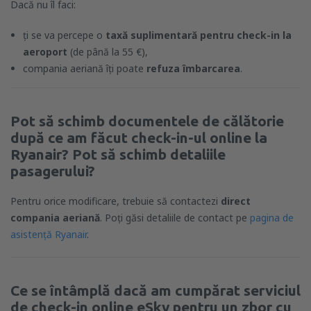
Dacă nu îl faci:
ți se va percepe o
taxă suplimentară pentru check-in la
aeroport
(de până la 55 €),
compania aeriană îți poate
refuza îmbarcarea
.
Pot să schimb documentele de călătorie
după ce am făcut check-in-ul online la
Ryanair? Pot să schimb detaliile
pasagerului?
Pentru orice modificare, trebuie să contactezi
direct
compania aeriană
. Poți găsi detaliile de contact pe
pagina de
asistență Ryanair
.
Ce se întâmplă dacă am cumpărat serviciul
de check-in online eSky pentru un zbor cu