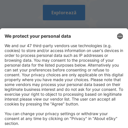
Trimiteți
Explorează
Descarcă aplicația noastră
și organizează-ţi
convenabil călătoriile
Planifică-ți călătoria