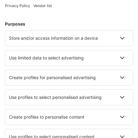
Bilete de avion
Cazare
Zbor+Hotel
Hoteluri
Transferuri aeroport
Află mai multe
Garanția prețului mic
Aplicație mobilă
Companii aeriene
Wizz Air
Tarom
HiSky
Ryanair
Lufthansa