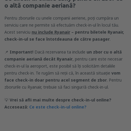
o altă companie aeriană?
Pentru zborurile cu unele companii aeriene, poți cumpăra un
serviciu care ne permite să efectuăm check-in-ul în locul tău.
Acest serviciu
nu include Ryanair
– pentru biletele Ryanair,
check-in-ul se face întotdeauna de către pasager
.
📌
Important!
Dacă rezervarea ta include
un zbor cu o altă
companie aeriană decât Ryanair
, pentru care este necesar
check-in-ul la aeroport, este posibil să îți solicităm detaliile
pentru check-in. Te rugăm să reții că, în această situație
vom
face check-in doar pentru acel segment de zbor
. Pentru
zborurile cu Ryanair, trebuie să faci singur/ă check-in-ul.
💡
Vrei să afli mai multe despre check-in-ul online?
Accesează:
Ce este check-in-ul online?