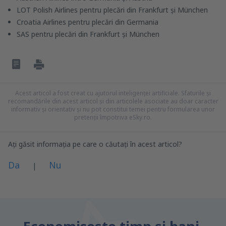
LOT Polish Airlines pentru plecări din Frankfurt și München
Croatia Airlines pentru plecări din Germania
SAS pentru plecări din Frankfurt și München
Acest articol a fost creat cu ajutorul inteligenței artificiale. Sfaturile și
recomandările din acest articol și din articolele asociate au doar caracter
informativ și orientativ și nu pot constitui temei pentru formularea unor
pretenții împotriva eSky.ro.
Ați găsit informația pe care o căutați în acest articol?
Da
Nu
|
Consider că acest articol:
este neclar
Conține informații incorecte