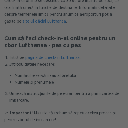
Check-in-ul online se deschide cu 30 de ore înainte de zbor, iar
ora limită diferă în funcție de destinație. Informații detaliate
despre termenele limită pentru anumite aeroporturi pot fi
găsite pe
site-ul oficial Lufthansa
.
Cum să faci check-in-ul online pentru un
zbor Lufthansa - pas cu pas
Intră pe
pagina de check-in Lufthansa
.
Introdu datele necesare:
Numărul rezervării sau al biletului
Numele și prenumele
Urmează instrucțiunile de pe ecran pentru a primi cartea de
îmbarcare.
📌
Important!
Nu uita că trebuie să repeți același proces și
pentru zborul de întoarcere!