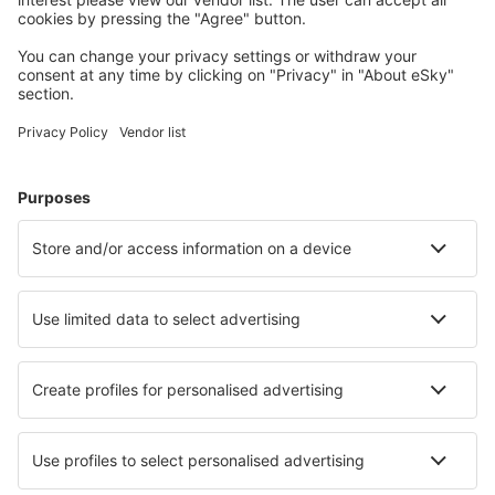
Planifică-ți călătoria
Bilete de avion
Cazare
Zbor+Hotel
Hoteluri
Transferuri aeroport
Află mai multe
Garanția prețului mic
Aplicație mobilă
Companii aeriene
Wizz Air
Tarom