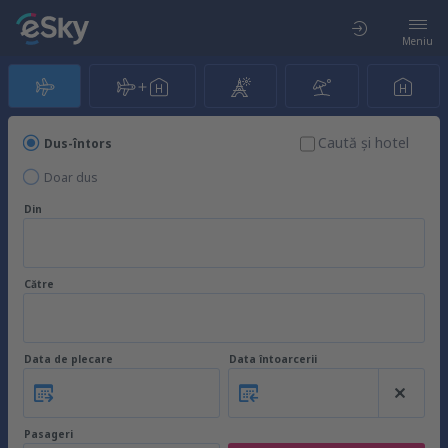
Meniu
Caută şi hotel
Dus-întors
Doar dus
Din
Către
Data de plecare
Data întoarcerii
Pasageri