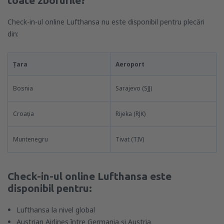
toate zborurile?
Check-in-ul online Lufthansa nu este disponibil pentru plecări
din:
Țara
Aeroport
Bosnia
Sarajevo (SJJ)
Croația
Rijeka (RJK)
Muntenegru
Tivat (TIV)
Check-in-ul online Lufthansa este
disponibil pentru:
Lufthansa la nivel global
Austrian Airlines între Germania și Austria