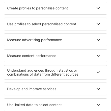
HiSky
Ryanair
Lufthansa
Despre eSky
Blogul
Cariere
Termeni şi condiţii
Rezervările mele
Politica de Confidențialitate
Politică cookie
Asistenţă şi contact
Confidențialitate