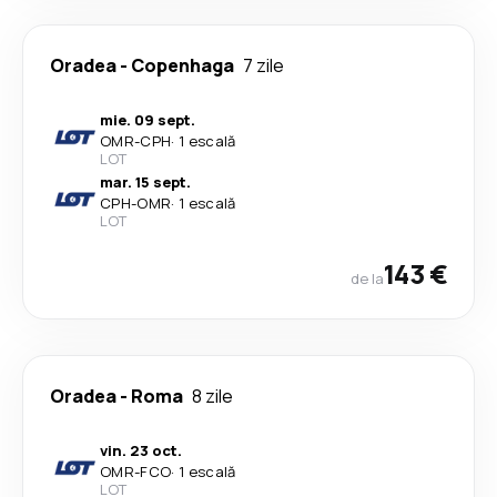
Oradea
-
Copenhaga
7 zile
mie. 09 sept.
OMR
-
CPH
·
1 escală
LOT
mar. 15 sept.
CPH
-
OMR
·
1 escală
LOT
143 €
de la
Oradea
-
Roma
8 zile
vin. 23 oct.
OMR
-
FCO
·
1 escală
LOT