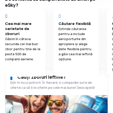
eSky?
Cea mai mare
Căutare flexibilă
varietate de
Extinde căutarea
zboruri
pentru a include
Găsim în câteva
aeroporturile din
secunde cel mai bun
apropiere și alege
zbor pentru tine de la
date flexibile pentru
peste 500 de
a găsi cea mai ieftină
companii aeriene.
opțiune.
Cauți zboruri ieftine?
Ești în locul potrivit. În fiecare zi comparăm sute de
oferte ca să ți le oferim pe cele mai bune! Descoperă!