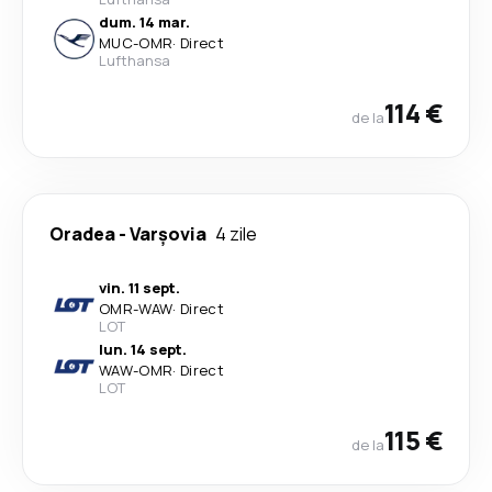
dum. 14 mar.
MUC
-
OMR
·
Direct
Lufthansa
114 €
de la
Oradea
-
Varşovia
4 zile
vin. 11 sept.
OMR
-
WAW
·
Direct
LOT
lun. 14 sept.
WAW
-
OMR
·
Direct
LOT
115 €
de la