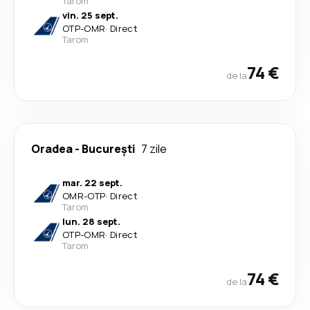
Tarom
vin. 25 sept.
OTP
-
OMR
·
Direct
Tarom
74 €
de la
Oradea
-
București
7 zile
mar. 22 sept.
OMR
-
OTP
·
Direct
Tarom
lun. 28 sept.
OTP
-
OMR
·
Direct
Tarom
74 €
de la