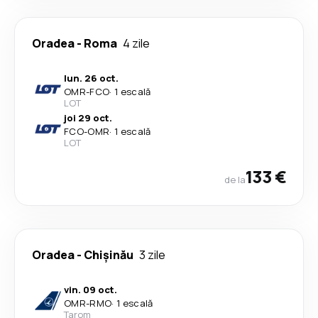
Oradea
-
Roma
4 zile
lun. 26 oct.
OMR
-
FCO
·
1 escală
LOT
joi 29 oct.
FCO
-
OMR
·
1 escală
LOT
133 €
de la
Oradea
-
Chișinău
3 zile
vin. 09 oct.
OMR
-
RMO
·
1 escală
Tarom