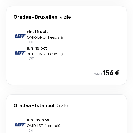
Oradea
-
Bruxelles
4 zile
vin. 16 oct.
OMR
-
BRU
·
1 escală
LOT
lun. 19 oct.
BRU
-
OMR
·
1 escală
LOT
154 €
de la
Oradea
-
Istanbul
5 zile
lun. 02 nov.
OMR
-
IST
·
1 escală
LOT