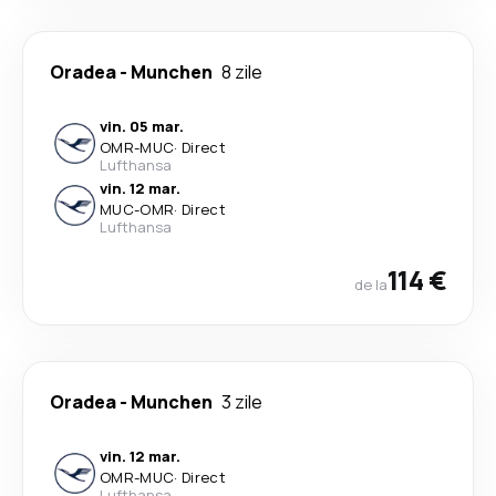
Oradea
-
Munchen
8 zile
vin. 05 mar.
OMR
-
MUC
·
Direct
Lufthansa
vin. 12 mar.
MUC
-
OMR
·
Direct
Lufthansa
114 €
de la
Oradea
-
Munchen
3 zile
vin. 12 mar.
OMR
-
MUC
·
Direct
Lufthansa