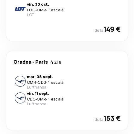
vin. 30 oct.
FCO
-
OMR
·
1 escală
LOT
149 €
de la
Oradea
-
Paris
4 zile
mar. 08 sept.
OMR
-
CDG
·
1 escală
Lufthansa
vin. 11 sept.
CDG
-
OMR
·
1 escală
Lufthansa
153 €
de la