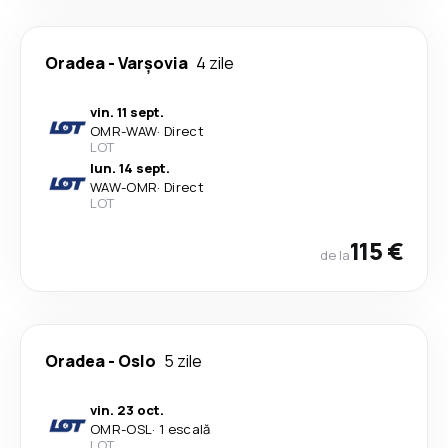
Oradea
-
Varşovia
4 zile
vin. 11 sept.
OMR
-
WAW
·
Direct
LOT
lun. 14 sept.
WAW
-
OMR
·
Direct
LOT
115 €
de la
Oradea
-
Oslo
5 zile
vin. 23 oct.
OMR
-
OSL
·
1 escală
LOT