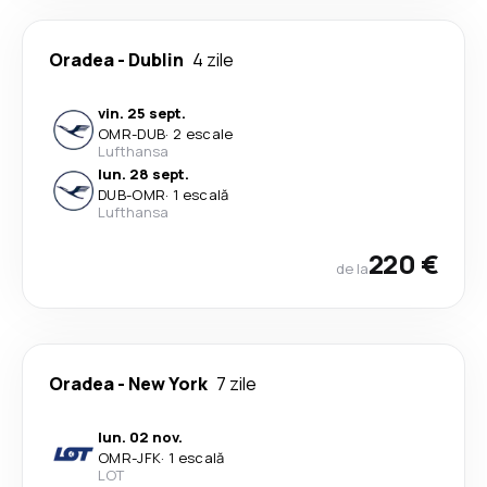
Oradea
-
Dublin
4 zile
vin. 25 sept.
OMR
-
DUB
·
2 escale
Lufthansa
lun. 28 sept.
DUB
-
OMR
·
1 escală
Lufthansa
220 €
de la
Oradea
-
New York
7 zile
lun. 02 nov.
OMR
-
JFK
·
1 escală
LOT