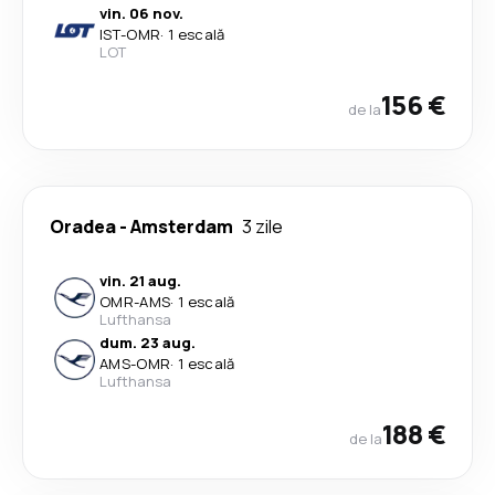
vin. 06 nov.
IST
-
OMR
·
1 escală
LOT
156 €
de la
Oradea
-
Amsterdam
3 zile
vin. 21 aug.
OMR
-
AMS
·
1 escală
Lufthansa
dum. 23 aug.
AMS
-
OMR
·
1 escală
Lufthansa
188 €
de la