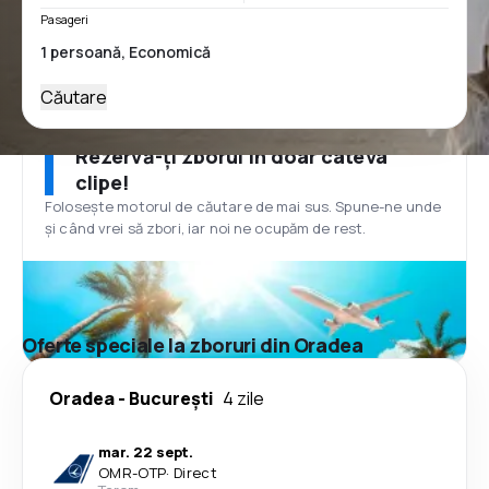
Pasageri
Căutare
Rezervă-ți zborul în doar câteva
clipe!
Folosește motorul de căutare de mai sus. Spune-ne unde
și când vrei să zbori, iar noi ne ocupăm de rest.
Oferte speciale la zboruri din Oradea
Oradea
-
București
4 zile
mar. 22 sept.
OMR
-
OTP
·
Direct