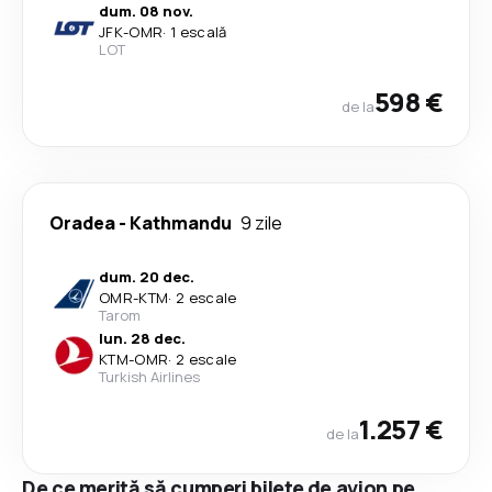
dum. 08 nov.
JFK
-
OMR
·
1 escală
LOT
598 €
de la
Oradea
-
Kathmandu
9 zile
dum. 20 dec.
OMR
-
KTM
·
2 escale
Tarom
lun. 28 dec.
KTM
-
OMR
·
2 escale
Turkish Airlines
1.257 €
de la
De ce merită să cumperi bilete de avion pe