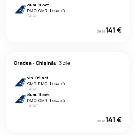
dum. 11 oct.
RMO
-
OMR
·
1 escală
Tarom
141 €
de la
Oradea
-
Chișinău
3 zile
vin. 09 oct.
OMR
-
RMO
·
1 escală
Tarom
dum. 11 oct.
RMO
-
OMR
·
1 escală
Tarom
141 €
de la