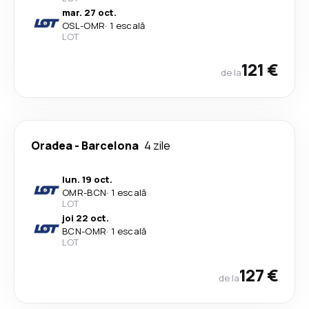
mar. 27 oct.
OSL
-
OMR
·
1 escală
LOT
121 €
de la
Oradea
-
Barcelona
4 zile
lun. 19 oct.
OMR
-
BCN
·
1 escală
LOT
joi 22 oct.
BCN
-
OMR
·
1 escală
LOT
127 €
de la