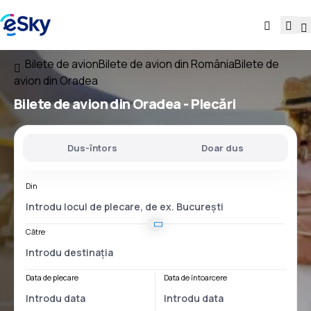
Bilete de avion
Bilete de avion din România
Bilete de
avion din Oradea
Bilete de avion
din Oradea
- Plecări
Dus-întors
Doar dus
Din
Către
Data de plecare
Data de întoarcere