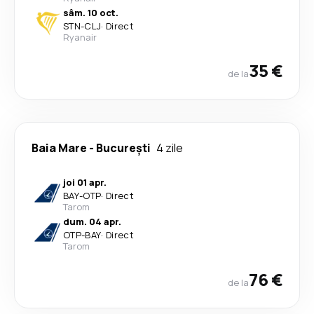
sâm. 10 oct.
STN
-
CLJ
·
Direct
Ryanair
35 €
de la
Baia Mare
-
București
4 zile
joi 01 apr.
BAY
-
OTP
·
Direct
Tarom
dum. 04 apr.
OTP
-
BAY
·
Direct
Tarom
76 €
de la