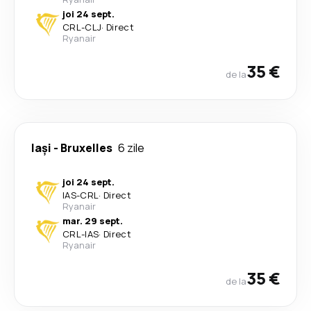
joi 24 sept.
CRL
-
CLJ
·
Direct
Ryanair
35 €
de la
Iași
-
Bruxelles
6 zile
joi 24 sept.
IAS
-
CRL
·
Direct
Ryanair
mar. 29 sept.
CRL
-
IAS
·
Direct
Ryanair
35 €
de la