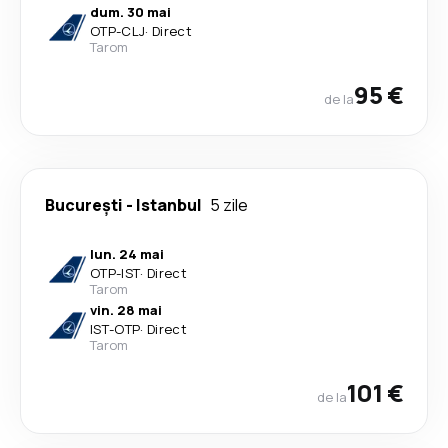
dum. 30 mai
OTP
-
CLJ
·
Direct
Tarom
95 €
de la
București
-
Istanbul
5 zile
lun. 24 mai
OTP
-
IST
·
Direct
Tarom
vin. 28 mai
IST
-
OTP
·
Direct
Tarom
101 €
de la