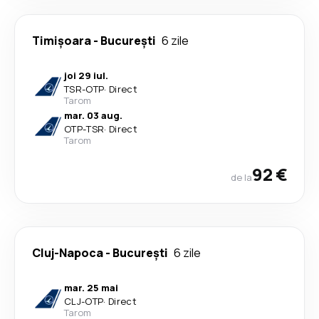
Timișoara
-
București
6 zile
joi 29 iul.
TSR
-
OTP
·
Direct
Tarom
mar. 03 aug.
OTP
-
TSR
·
Direct
Tarom
92 €
de la
Cluj-Napoca
-
București
6 zile
mar. 25 mai
CLJ
-
OTP
·
Direct
Tarom