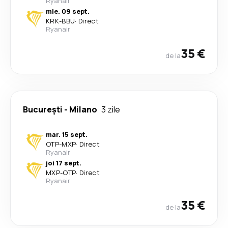
Ryanair
mie. 09 sept.
KRK
-
BBU
·
Direct
Ryanair
35 €
de la
București
-
Milano
3 zile
mar. 15 sept.
OTP
-
MXP
·
Direct
Ryanair
joi 17 sept.
MXP
-
OTP
·
Direct
Ryanair
35 €
de la