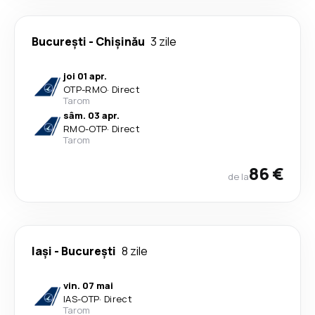
București
-
Chișinău
3 zile
joi 01 apr.
OTP
-
RMO
·
Direct
Tarom
sâm. 03 apr.
RMO
-
OTP
·
Direct
Tarom
86 €
de la
Iași
-
București
8 zile
vin. 07 mai
IAS
-
OTP
·
Direct
Tarom