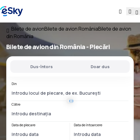
Bilete de avion
Bilete de avion România
Bilete de avion
din România
Bilete de avion
din România
- Plecări
Dus-întors
Doar dus
Din
Către
Data de plecare
Data de întoarcere