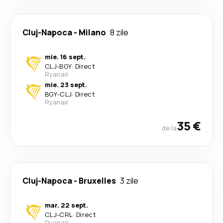
Cluj-Napoca
-
Milano
8 zile
mie. 16 sept.
CLJ
-
BGY
·
Direct
Ryanair
mie. 23 sept.
BGY
-
CLJ
·
Direct
Ryanair
35 €
de la
Cluj-Napoca
-
Bruxelles
3 zile
mar. 22 sept.
CLJ
-
CRL
·
Direct
Ryanair