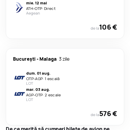
mie. 12 mai
ATH
-
OTP
·
Direct
Aegean
106 €
de la
București
-
Malaga
3 zile
dum. 01 aug.
OTP
-
AGP
·
1 escală
LOT
mar. 03 aug.
AGP
-
OTP
·
2 escale
LOT
576 €
de la
De ce merită să cumperi bilete de avion pe