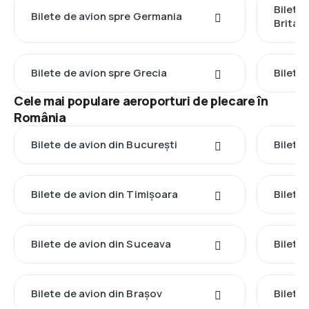
Bilete
Bilete de avion spre Germania
Britan
Bilete de avion spre Grecia
Bilete 
Cele mai populare aeroporturi de plecare în
România
Bilete de avion din București
Bilete
Bilete de avion din Timișoara
Bilete
Bilete de avion din Suceava
Bilete
Bilete de avion din Brașov
Bilete 