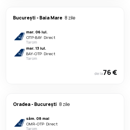
București
-
Baia Mare
8 zile
mar. 06 iul.
OTP
-
BAY
·
Direct
Tarom
mar. 13 iul.
BAY
-
OTP
·
Direct
Tarom
76 €
de la
Oradea
-
București
8 zile
sâm. 08 mai
OMR
-
OTP
·
Direct
Tarom