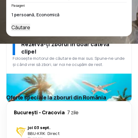
Pasageri
Căutare
Rezervă-ți zborul în doar câteva
clipe!
Folosește motorul de căutare de mai sus. Spune-ne unde
și când vrei să zbori, iar noi ne ocupăm de rest.
Oferte speciale la zboruri din România
București
-
Cracovia
7 zile
joi 03 sept.
BBU
-
KRK
·
Direct