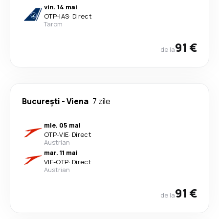
vin. 14 mai
OTP
-
IAS
·
Direct
Tarom
91 €
de la
București
-
Viena
7 zile
mie. 05 mai
OTP
-
VIE
·
Direct
Austrian
mar. 11 mai
VIE
-
OTP
·
Direct
Austrian
91 €
de la