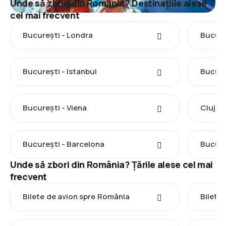
Unde să zbori din România? Destinațiile alese
cel mai frecvent
București - Londra
Bucure
București - Istanbul
Bucure
București - Viena
Cluj-N
București - Barcelona
Bucure
Unde să zbori din România? Țările alese cel mai
frecvent
Bilete de avion spre România
Bilete 