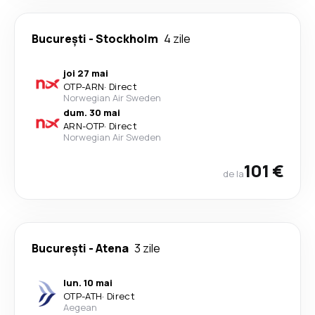
București
-
Stockholm
4 zile
joi 27 mai
OTP
-
ARN
·
Direct
Norwegian Air Sweden
dum. 30 mai
ARN
-
OTP
·
Direct
Norwegian Air Sweden
101 €
de la
București
-
Atena
3 zile
lun. 10 mai
OTP
-
ATH
·
Direct
Aegean