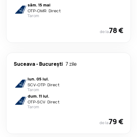
sâm. 15 mai
OTP
-
OMR
·
Direct
Tarom
78 €
de la
Suceava
-
București
7 zile
lun. 05 iul.
SCV
-
OTP
·
Direct
Tarom
dum. 11 iul.
OTP
-
SCV
·
Direct
Tarom
79 €
de la