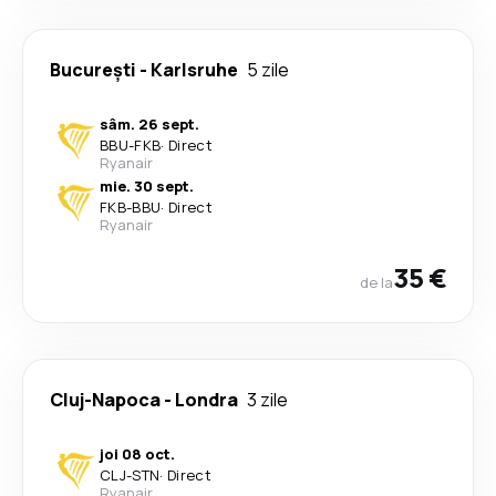
București
-
Karlsruhe
5 zile
sâm. 26 sept.
BBU
-
FKB
·
Direct
Ryanair
mie. 30 sept.
FKB
-
BBU
·
Direct
Ryanair
35 €
de la
Cluj-Napoca
-
Londra
3 zile
joi 08 oct.
CLJ
-
STN
·
Direct
Ryanair