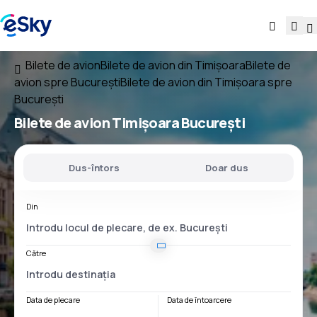
Bilete de avion
Bilete de avion din Timișoara
Bilete de
avion spre București
Bilete de avion din Timișoara spre
București
Bilete de avion
Timișoara București
Dus-întors
Doar dus
Din
Către
Data de plecare
Data de întoarcere