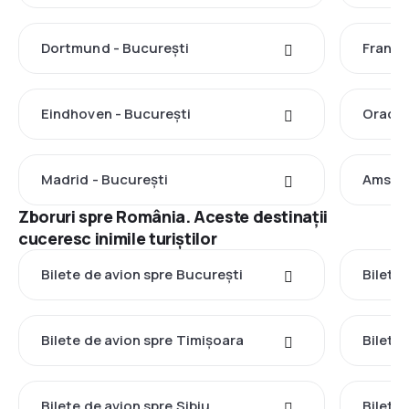
Dortmund - București
Frankf
Eindhoven - București
Oradea
Madrid - București
Amster
Zboruri spre România. Aceste destinații
cuceresc inimile turiștilor
Bilete de avion spre București
Bilete 
Bilete de avion spre Timișoara
Bilete
Bilete de avion spre Sibiu
Bilete