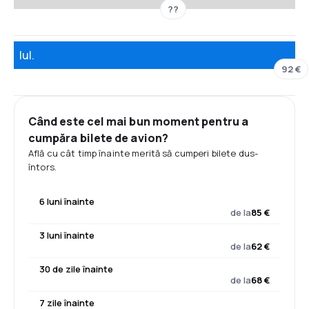
??
Iul.
92 €
Când este cel mai bun moment pentru a
cumpăra bilete de avion?
Află cu cât timp înainte merită să cumperi bilete dus-
întors.
6 luni înainte
de la
85 €
3 luni înainte
de la
62 €
30 de zile înainte
de la
68 €
7 zile înainte