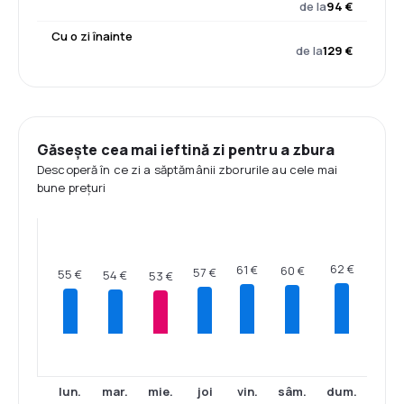
de la
94 €
Cu o zi înainte
de la
129 €
Găsește cea mai ieftină zi pentru a zbura
Descoperă în ce zi a săptămânii zborurile au cele mai
bune prețuri
62 €
61 €
60 €
57 €
55 €
54 €
53 €
lun.
mar.
mie.
joi
vin.
sâm.
dum.