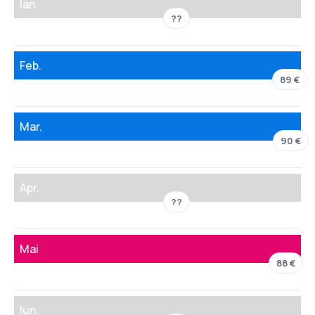
Ian.
??
Feb.
89 €
Mar.
90 €
Apr.
??
Mai
88 €
Iun.