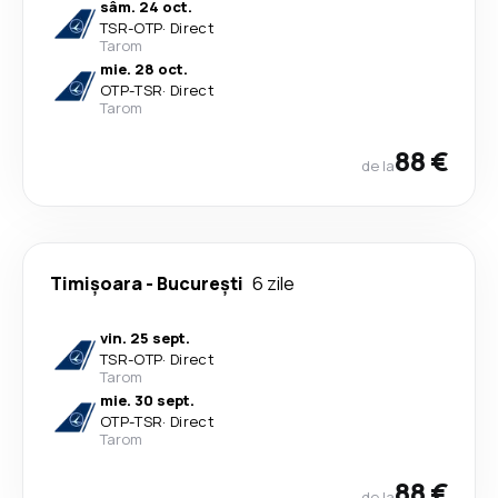
sâm. 24 oct.
TSR
-
OTP
·
Direct
Tarom
mie. 28 oct.
OTP
-
TSR
·
Direct
Tarom
88 €
de la
Timișoara
-
București
6 zile
vin. 25 sept.
TSR
-
OTP
·
Direct
Tarom
mie. 30 sept.
OTP
-
TSR
·
Direct
Tarom
88 €
de la