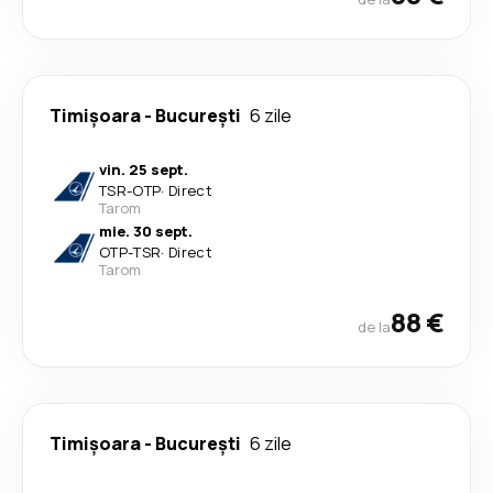
Timișoara
-
București
6 zile
vin. 25 sept.
TSR
-
OTP
·
Direct
Tarom
mie. 30 sept.
OTP
-
TSR
·
Direct
Tarom
88 €
de la
Timișoara
-
București
6 zile