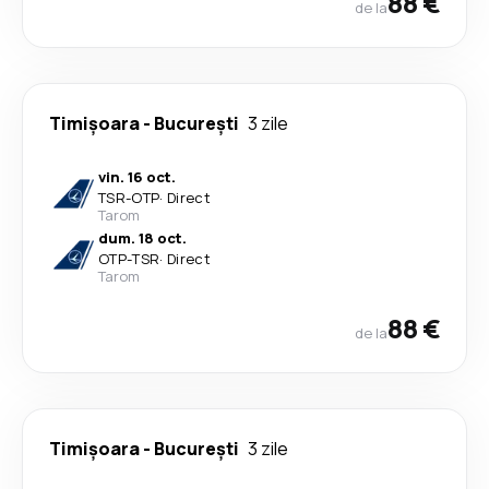
88 €
de la
Timișoara
-
București
3 zile
vin. 16 oct.
TSR
-
OTP
·
Direct
Tarom
dum. 18 oct.
OTP
-
TSR
·
Direct
Tarom
88 €
de la
Timișoara
-
București
3 zile