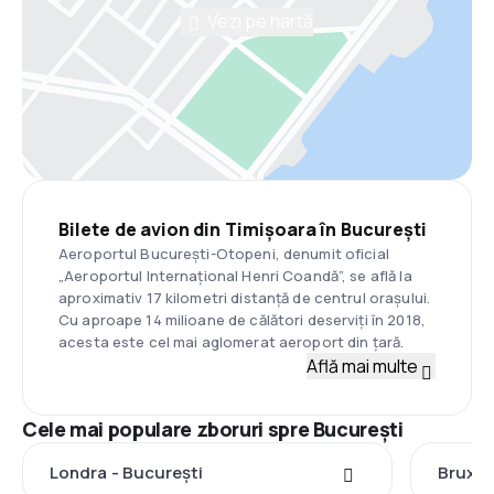
Vezi pe hartă
Bilete de avion din Timișoara în București
Aeroportul București-Otopeni, denumit oficial
„Aeroportul Internațional Henri Coandă”, se află la
aproximativ 17 kilometri distanță de centrul orașului.
Cu aproape 14 milioane de călători deserviți în 2018,
acesta este cel mai aglomerat aeroport din țară.
Află mai multe
Cele mai populare zboruri spre București
Londra - București
Bruxel