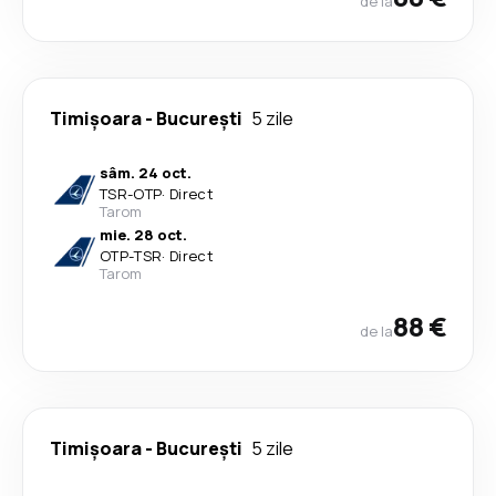
de la
Timișoara
-
București
5 zile
sâm. 24 oct.
TSR
-
OTP
·
Direct
Tarom
mie. 28 oct.
OTP
-
TSR
·
Direct
Tarom
88 €
de la
Timișoara
-
București
5 zile