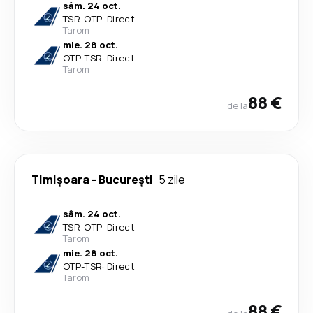
sâm. 24 oct.
TSR
-
OTP
·
Direct
Tarom
mie. 28 oct.
OTP
-
TSR
·
Direct
Tarom
88 €
de la
Timișoara
-
București
5 zile
sâm. 24 oct.
TSR
-
OTP
·
Direct
Tarom
mie. 28 oct.
OTP
-
TSR
·
Direct
Tarom
88 €