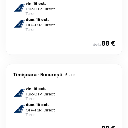
vin. 16 oct.
TSR
-
OTP
·
Direct
Tarom
dum. 18 oct.
OTP
-
TSR
·
Direct
Tarom
88 €
de la
Timișoara
-
București
3 zile
vin. 16 oct.
TSR
-
OTP
·
Direct
Tarom
dum. 18 oct.
OTP
-
TSR
·
Direct
Tarom