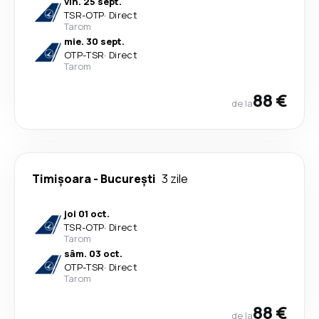
vin. 25 sept.
TSR
-
OTP
·
Direct
Tarom
mie. 30 sept.
OTP
-
TSR
·
Direct
Tarom
88 €
de la
Timișoara
-
București
3 zile
joi 01 oct.
TSR
-
OTP
·
Direct
Tarom
sâm. 03 oct.
OTP
-
TSR
·
Direct
Tarom
88 €
de la