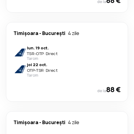
88 €
de la
Timișoara
-
București
4 zile
lun. 19 oct.
TSR
-
OTP
·
Direct
Tarom
joi 22 oct.
OTP
-
TSR
·
Direct
Tarom
88 €
de la
Timișoara
-
București
4 zile