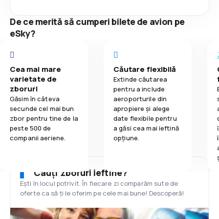
De ce merită să cumperi bilete de avion pe
eSky?
Cea mai mare
Căutare flexibilă
varietate de
Extinde căutarea
zboruri
pentru a include
Găsim în câteva
aeroporturile din
secunde cel mai bun
apropiere și alege
zbor pentru tine de la
date flexibile pentru
peste 500 de
a găsi cea mai ieftină
companii aeriene.
opțiune.
Cauți zboruri ieftine?
Ești în locul potrivit. În fiecare zi comparăm sute de
oferte ca să ți le oferim pe cele mai bune! Descoperă!