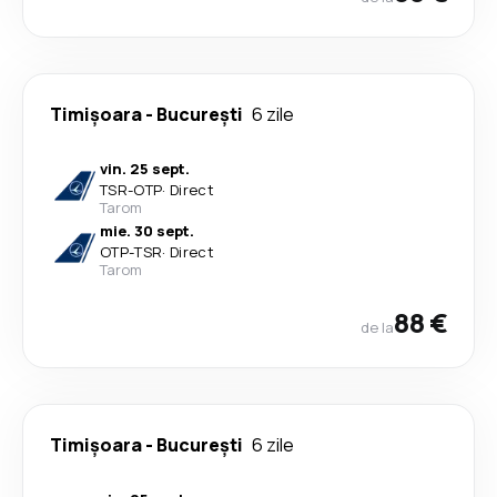
Timișoara
-
București
6 zile
vin. 25 sept.
TSR
-
OTP
·
Direct
Tarom
mie. 30 sept.
OTP
-
TSR
·
Direct
Tarom
88 €
de la
Timișoara
-
București
6 zile