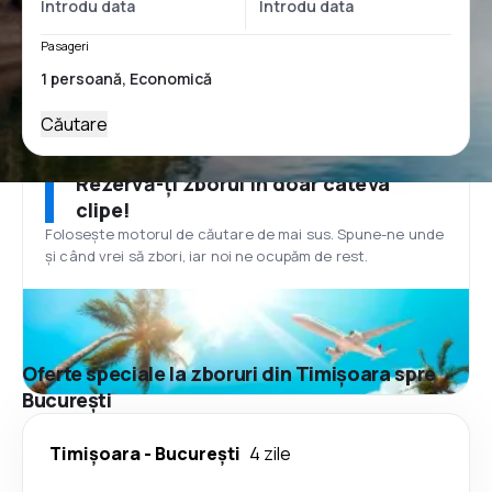
Pasageri
Căutare
Rezervă-ți zborul în doar câteva
clipe!
Folosește motorul de căutare de mai sus. Spune-ne unde
și când vrei să zbori, iar noi ne ocupăm de rest.
Oferte speciale la zboruri din Timișoara spre
București
Timișoara
-
București
4 zile