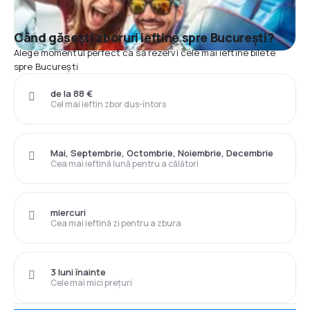
Când găsești zboruri ieftine spre București?
Alege momentul perfect ca să rezervi cele mai ieftine bilete
spre București
de la 88 €
Cel mai ieftin zbor dus-întors
Mai, Septembrie, Octombrie, Noiembrie, Decembrie
Cea mai ieftină lună pentru a călători
miercuri
Cea mai ieftină zi pentru a zbura
3 luni înainte
Cele mai mici prețuri