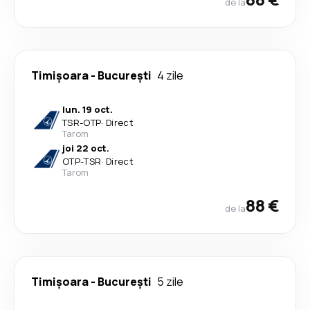
de la
Timișoara
-
București
4 zile
lun. 19 oct.
TSR
-
OTP
·
Direct
Tarom
joi 22 oct.
OTP
-
TSR
·
Direct
Tarom
88 €
de la
Timișoara
-
București
5 zile