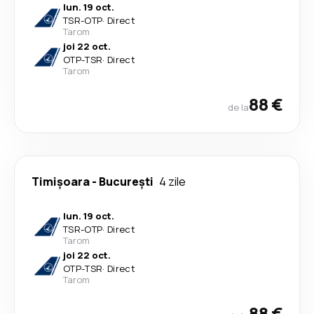
lun. 19 oct.
TSR
-
OTP
·
Direct
Tarom
joi 22 oct.
OTP
-
TSR
·
Direct
Tarom
88 €
de la
Timișoara
-
București
4 zile
lun. 19 oct.
TSR
-
OTP
·
Direct
Tarom
joi 22 oct.
OTP
-
TSR
·
Direct
Tarom
88 €