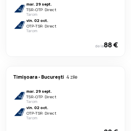
mar. 29 sept.
TSR
-
OTP
·
Direct
Tarom
vin. 02 oct.
OTP
-
TSR
·
Direct
Tarom
88 €
de la
Timișoara
-
București
4 zile
mar. 29 sept.
TSR
-
OTP
·
Direct
Tarom
vin. 02 oct.
OTP
-
TSR
·
Direct
Tarom