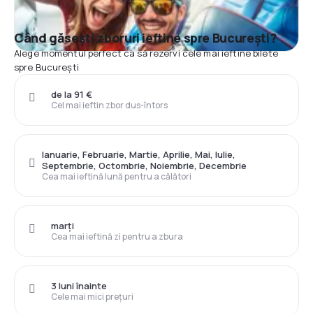
Când găsești zboruri ieftine spre București?
Alege momentul perfect ca să rezervi cele mai ieftine bilete
spre București
de la 91 €
Cel mai ieftin zbor dus-întors
Ianuarie, Februarie, Martie, Aprilie, Mai, Iulie,
Septembrie, Octombrie, Noiembrie, Decembrie
Cea mai ieftină lună pentru a călători
marți
Cea mai ieftină zi pentru a zbura
3 luni înainte
Cele mai mici prețuri