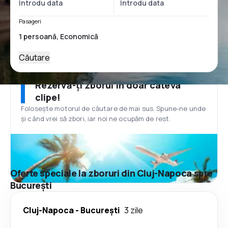
Pasageri
Căutare
Rezervă-ți zborul în doar câteva
clipe!
Folosește motorul de căutare de mai sus. Spune-ne unde
și când vrei să zbori, iar noi ne ocupăm de rest.
Oferte speciale la zboruri din Cluj-Napoca spre
București
Cluj-Napoca
-
București
3 zile