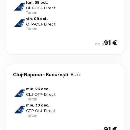
lun. 05 oct.
CLJ
-
OTP
·
Direct
Tarom
vin. 09 oct.
OTP
-
CLJ
·
Direct
Tarom
91 €
de la
Cluj-Napoca
-
București
8 zile
mie. 23 dec.
CLJ
-
OTP
·
Direct
Tarom
mie. 30 dec.
OTP
-
CLJ
·
Direct
Tarom
91 €