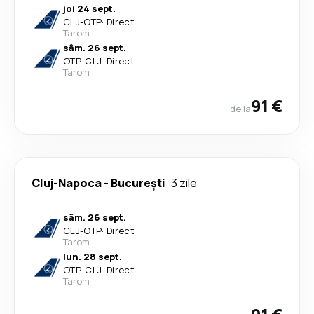
joi 24 sept.
CLJ
-
OTP
·
Direct
Tarom
sâm. 26 sept.
OTP
-
CLJ
·
Direct
Tarom
91 €
de la
Cluj-Napoca
-
București
3 zile
sâm. 26 sept.
CLJ
-
OTP
·
Direct
Tarom
lun. 28 sept.
OTP
-
CLJ
·
Direct
Tarom