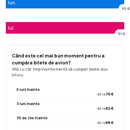
Iun.
95 €
Iul.
91 €
Când este cel mai bun moment pentru a
cumpăra bilete de avion?
Află cu cât timp înainte merită să cumperi bilete dus-
întors.
6 luni înainte
de la
76 €
3 luni înainte
de la
62 €
30 de zile înainte
de la
68 €