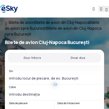
Bilete de avion
Bilete de avion din Cluj-Napoca
Bilete
de avion spre București
Bilete de avion din Cluj-Napoca
spre București
Bilete de avion
Cluj-Napoca București
Dus-întors
Doar dus
Din
Către
Data de plecare
Data de întoarcere