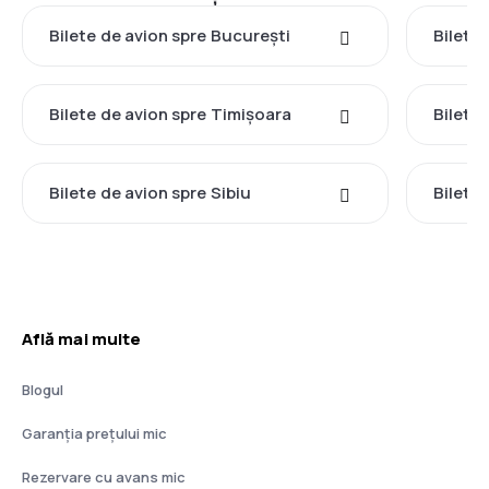
Bilete de avion spre București
Bilete 
Bilete de avion spre Timișoara
Bilete
Bilete de avion spre Sibiu
Bilete
Află mai multe
Blogul
Garanția prețului mic
Rezervare cu avans mic