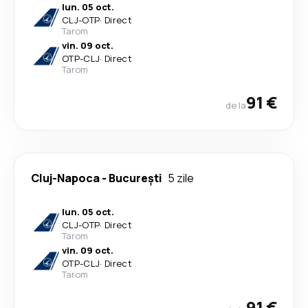
lun. 05 oct.
CLJ
-
OTP
·
Direct
Tarom
vin. 09 oct.
OTP
-
CLJ
·
Direct
Tarom
91 €
de la
Cluj-Napoca
-
București
5 zile
lun. 05 oct.
CLJ
-
OTP
·
Direct
Tarom
vin. 09 oct.
OTP
-
CLJ
·
Direct
Tarom
91 €