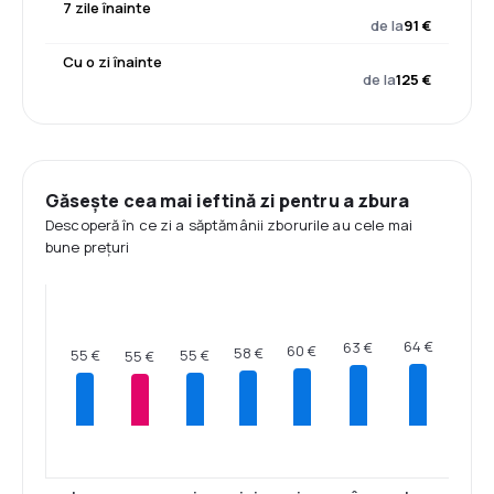
7 zile înainte
de la
91 €
Cu o zi înainte
de la
125 €
Găsește cea mai ieftină zi pentru a zbura
Descoperă în ce zi a săptămânii zborurile au cele mai
bune prețuri
64 €
63 €
60 €
58 €
55 €
55 €
55 €