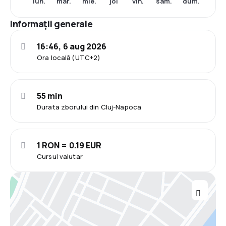
lun.
mar.
mie.
joi
vin.
sâm.
dum.
Informații generale
16:46, 6 aug 2026
Ora locală (UTC+2)
55 min
Durata zborului din Cluj-Napoca
1 RON = 0.19 EUR
Cursul valutar