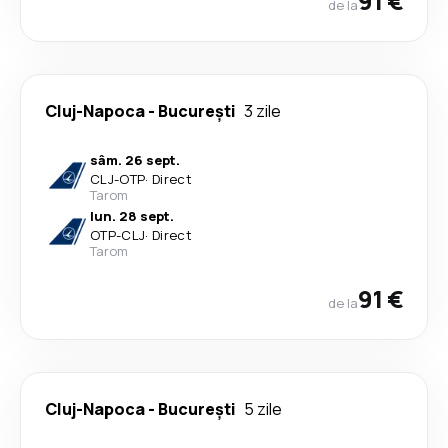
91 €
de la
Cluj-Napoca
-
București
3 zile
sâm. 26 sept.
CLJ
-
OTP
·
Direct
Tarom
lun. 28 sept.
OTP
-
CLJ
·
Direct
Tarom
91 €
de la
Cluj-Napoca
-
București
5 zile