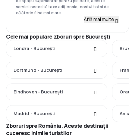
de spațiu suplimentar pentru picioare, aceste
servicii necesită taxe adiționale, costul total de
călătorie fiind mai mare.
Află mai multe
Cele mai populare zboruri spre București
Londra - București
Bruxel
Dortmund - București
Frankf
Eindhoven - București
Oradea
Madrid - București
Amster
Zboruri spre România. Aceste destinații
cuceresc inimile turiștilor