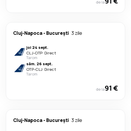
91 €
de la
Cluj-Napoca
-
București
3 zile
joi 24 sept.
CLJ
-
OTP
·
Direct
Tarom
sâm. 26 sept.
OTP
-
CLJ
·
Direct
Tarom
91 €
de la
Cluj-Napoca
-
București
3 zile