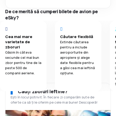
De ce merită să cumperi bilete de avion pe
eSky?
Cea mai mare
Căutare flexibilă
varietate de
Extinde căutarea
zboruri
pentru a include
Găsim în câteva
aeroporturile din
secunde cel mai bun
apropiere și alege
zbor pentru tine de la
date flexibile pentru
peste 500 de
a găsi cea mai ieftină
companii aeriene.
opțiune.
Cauți zboruri ieftine?
Ești în locul potrivit. În fiecare zi comparăm sute de
oferte ca să ți le oferim pe cele mai bune! Descoperă!