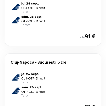
joi 24 sept.
CLJ
-
OTP
·
Direct
Tarom
sâm. 26 sept.
OTP
-
CLJ
·
Direct
Tarom
91 €
de la
Cluj-Napoca
-
București
3 zile
joi 24 sept.
CLJ
-
OTP
·
Direct
Tarom
sâm. 26 sept.
OTP
-
CLJ
·
Direct
Tarom