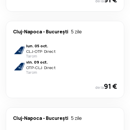
de la
Cluj-Napoca
-
București
5 zile
lun. 05 oct.
CLJ
-
OTP
·
Direct
Tarom
vin. 09 oct.
OTP
-
CLJ
·
Direct
Tarom
91 €
de la
Cluj-Napoca
-
București
5 zile