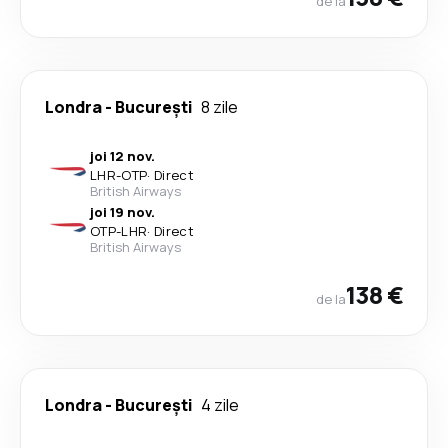
de la
Londra
-
București
8 zile
joi 12 nov.
LHR
-
OTP
·
Direct
British Airways
joi 19 nov.
OTP
-
LHR
·
Direct
British Airways
138 €
de la
Londra
-
București
4 zile