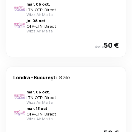
mar. 06 oct.
LTN
-
OTP
·
Direct
Wizz Air Malta
joi 08 oct.
OTP
-
LTN
·
Direct
Wizz Air Malta
50 €
de la
Londra
-
București
8 zile
mar. 06 oct.
LTN
-
OTP
·
Direct
Wizz Air Malta
mar. 13 oct.
OTP
-
LTN
·
Direct
Wizz Air Malta