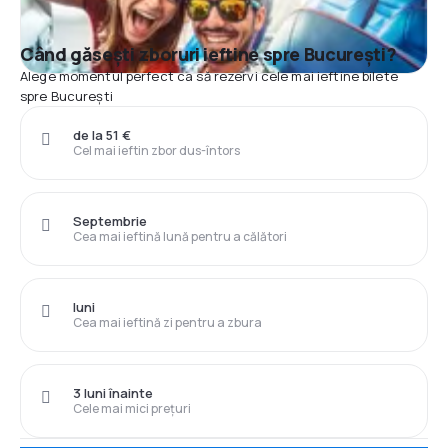
Când găsești zboruri ieftine spre București?
Alege momentul perfect ca să rezervi cele mai ieftine bilete
spre București
de la 51 €
Cel mai ieftin zbor dus-întors
Septembrie
Cea mai ieftină lună pentru a călători
luni
Cea mai ieftină zi pentru a zbura
3 luni înainte
Cele mai mici prețuri