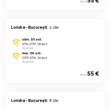
55 €
de la
Londra
-
București
4 zile
sâm. 03 oct.
STN
-
OTP
·
Direct
Ryanair
mar. 06 oct.
OTP
-
STN
·
Direct
Ryanair
55 €
de la
Londra
-
București
8 zile