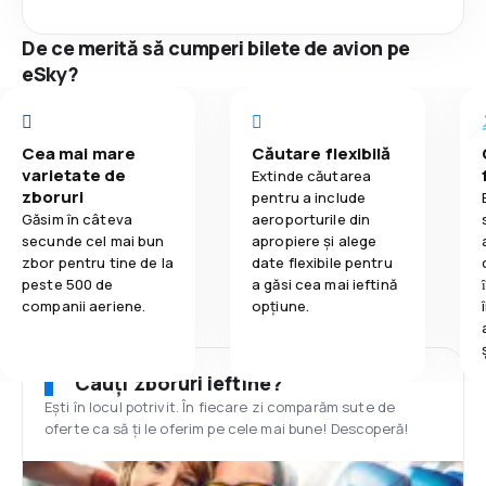
De ce merită să cumperi bilete de avion pe
eSky?
Cea mai mare
Căutare flexibilă
varietate de
Extinde căutarea
zboruri
pentru a include
Găsim în câteva
aeroporturile din
secunde cel mai bun
apropiere și alege
zbor pentru tine de la
date flexibile pentru
peste 500 de
a găsi cea mai ieftină
companii aeriene.
opțiune.
Cauți zboruri ieftine?
Ești în locul potrivit. În fiecare zi comparăm sute de
oferte ca să ți le oferim pe cele mai bune! Descoperă!