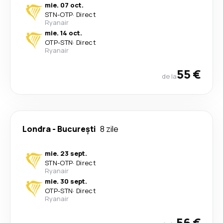
mie. 07 oct.
STN
-
OTP
·
Direct
Ryanair
mie. 14 oct.
OTP
-
STN
·
Direct
Ryanair
55 €
de la
Londra
-
București
8 zile
mie. 23 sept.
STN
-
OTP
·
Direct
Ryanair
mie. 30 sept.
OTP
-
STN
·
Direct
Ryanair
56 €