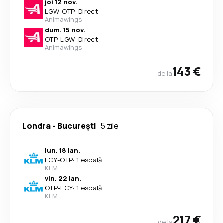
joi 12 nov.
LGW
-
OTP
·
Direct
Animawings
dum. 15 nov.
OTP
-
LGW
·
Direct
Animawings
143 €
de la
Londra
-
București
5 zile
lun. 18 ian.
LCY
-
OTP
·
1 escală
KLM
vin. 22 ian.
OTP
-
LCY
·
1 escală
KLM
217 €
de la