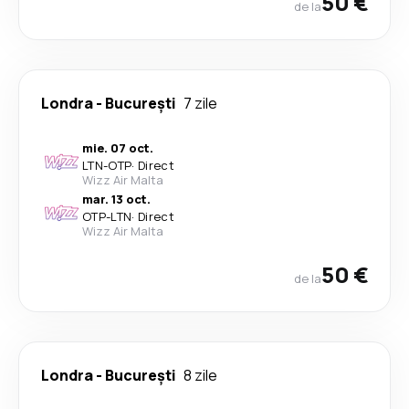
50 €
de la
Londra
-
București
7 zile
mie. 07 oct.
LTN
-
OTP
·
Direct
Wizz Air Malta
mar. 13 oct.
OTP
-
LTN
·
Direct
Wizz Air Malta
50 €
de la
Londra
-
București
8 zile