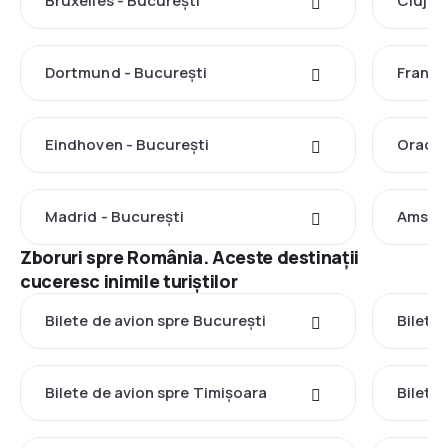
Bruxelles - București
Cluj-N
Dortmund - București
Frankf
Eindhoven - București
Oradea
Madrid - București
Amster
Zboruri spre România. Aceste destinații
cuceresc inimile turiștilor
Bilete de avion spre București
Bilete 
Bilete de avion spre Timișoara
Bilete