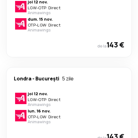
joi 12 nov.
LGW
-
OTP
·
Direct
Animawings
dum. 15 nov.
OTP
-
LGW
·
Direct
Animawings
143 €
de la
Londra
-
București
5 zile
joi 12 nov.
LGW
-
OTP
·
Direct
Animawings
lun. 16 nov.
OTP
-
LGW
·
Direct
Animawings
143 €
de la