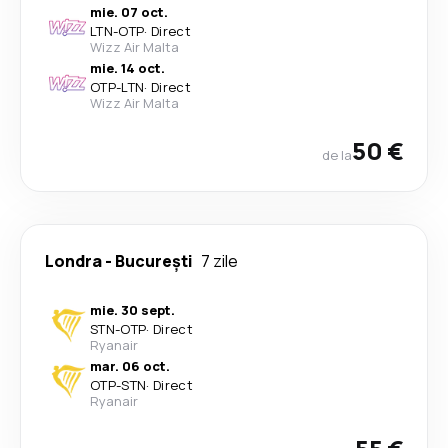
mie. 07 oct.
LTN
-
OTP
·
Direct
Wizz Air Malta
mie. 14 oct.
OTP
-
LTN
·
Direct
Wizz Air Malta
50 €
de la
Londra
-
București
7 zile
mie. 30 sept.
STN
-
OTP
·
Direct
Ryanair
mar. 06 oct.
OTP
-
STN
·
Direct
Ryanair