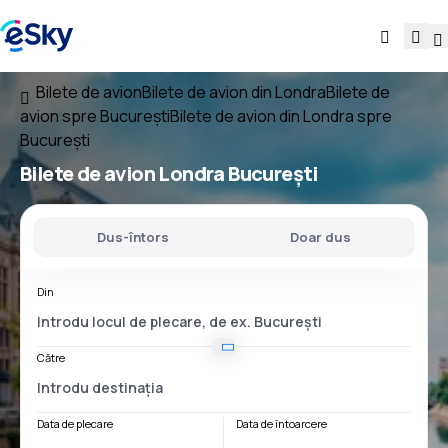
Bilete de avion
Bilete de avion din Londra
Bilete de
avion spre București
Bilete de avion din Londra spre
București
Bilete de avion
Londra București
Dus-întors
Doar dus
Din
Către
Data de plecare
Data de întoarcere