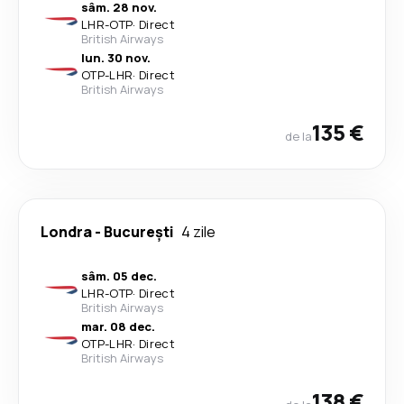
sâm. 28 nov.
LHR
-
OTP
·
Direct
British Airways
lun. 30 nov.
OTP
-
LHR
·
Direct
British Airways
135 €
de la
Londra
-
București
4 zile
sâm. 05 dec.
LHR
-
OTP
·
Direct
British Airways
mar. 08 dec.
OTP
-
LHR
·
Direct
British Airways
138 €