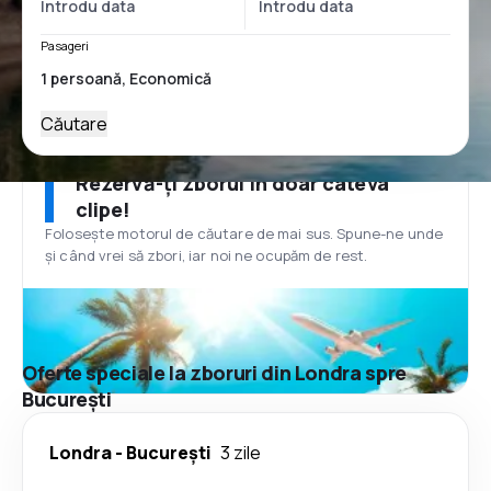
Pasageri
Căutare
Rezervă-ți zborul în doar câteva
clipe!
Folosește motorul de căutare de mai sus. Spune-ne unde
și când vrei să zbori, iar noi ne ocupăm de rest.
Oferte speciale la zboruri din Londra spre
București
Londra
-
București
3 zile