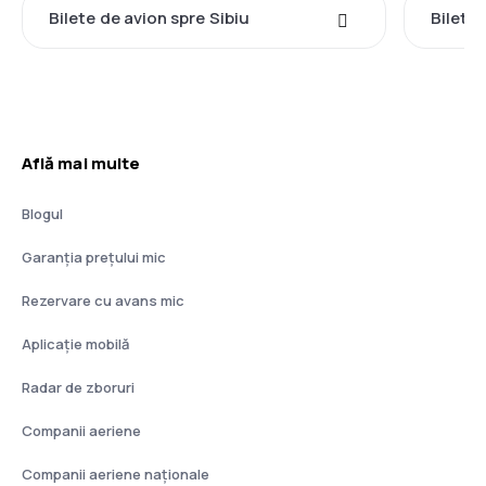
Bilete de avion spre Sibiu
Bilete
Află mai multe
Blogul
Garanția prețului mic
Rezervare cu avans mic
Aplicație mobilă
Radar de zboruri
Companii aeriene
Companii aeriene naţionale