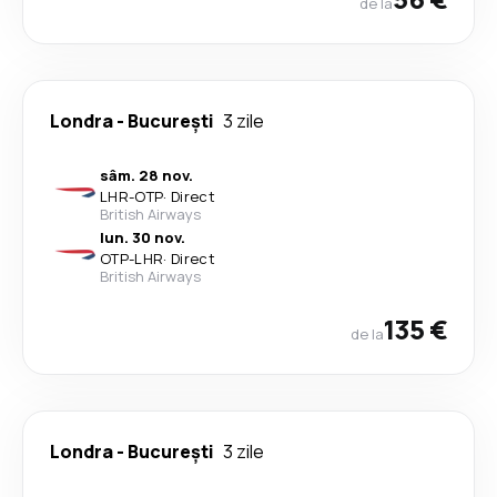
de la
Londra
-
București
3 zile
sâm. 28 nov.
LHR
-
OTP
·
Direct
British Airways
lun. 30 nov.
OTP
-
LHR
·
Direct
British Airways
135 €
de la
Londra
-
București
3 zile