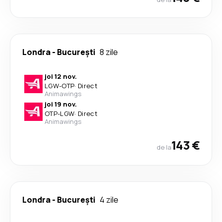
Londra
-
București
8 zile
joi 12 nov.
LGW
-
OTP
·
Direct
Animawings
joi 19 nov.
OTP
-
LGW
·
Direct
Animawings
143 €
de la
Londra
-
București
4 zile