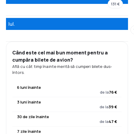
131 €
Iul.
Când este cel mai bun moment pentru a
cumpăra bilete de avion?
Află cu cât timp înainte merită să cumperi bilete dus-
întors.
6 luni înainte
de la
76 €
3 luni înainte
de la
39 €
30 de zile înainte
de la
47 €
7 zile înainte