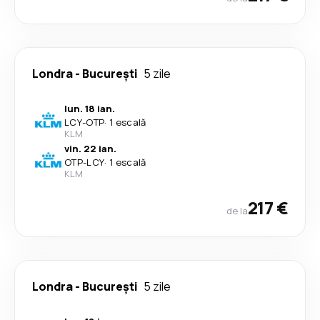
Londra
-
București
5 zile
lun. 18 ian.
LCY
-
OTP
·
1 escală
KLM
vin. 22 ian.
OTP
-
LCY
·
1 escală
KLM
217 €
de la
Londra
-
București
5 zile