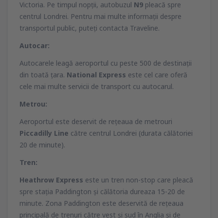
Victoria. Pe timpul nopţii, autobuzul
N9
pleacă spre
centrul Londrei. Pentru mai multe informaţii despre
transportul public, puteţi contacta Traveline.
Autocar:
Autocarele leagă aeroportul cu peste 500 de destinaţii
din toată ţara.
National Express
este cel care oferă
cele mai multe servicii de transport cu autocarul.
Metrou:
Aeroportul este deservit de reţeaua de metrouri
Piccadilly Line
către centrul Londrei (durata călătoriei
20 de minute).
Tren:
Heathrow Express
este un tren non-stop care pleacă
spre staţia Paddington şi călătoria dureaza 15-20 de
minute. Zona Paddington este deservită de reţeaua
principală de trenuri către vest şi sud în Anglia şi de