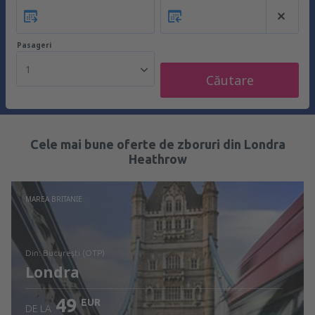
Pasageri
1
Căutare
Cele mai bune oferte de zboruri din Londra
Heathrow
MAREA BRITANIE
din: București (OTP)
Londra
49
EUR
DE LA