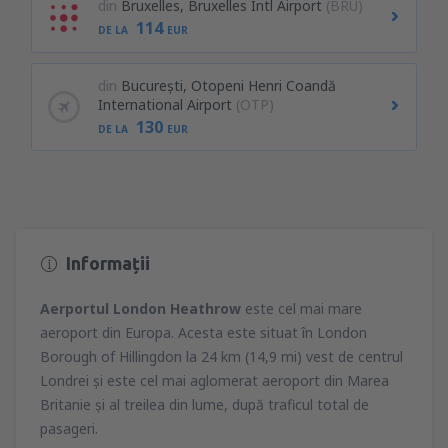
din
Bruxelles, Bruxelles Intl Airport
(BRU)
114
DE LA
EUR
din
București, Otopeni Henri Coandă
International Airport
(OTP)
130
DE LA
EUR
Informații
Aerportul London Heathrow
este cel mai mare
aeroport din Europa. Acesta este situat în London
Borough of Hillingdon la 24 km (14,9 mi) vest de centrul
Londrei şi este cel mai aglomerat aeroport din Marea
Britanie şi al treilea din lume, după traficul total de
pasageri.