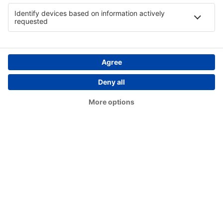
Teesside (MME)
Lerwick
Balemartine Tiree (TRE)
Westray (WRY)
Wick Airport (WIC)