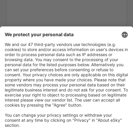
Exeter Intl Airport (EXT)
Londra
Belfast
Glasgow
Gloucestershire Airport (GLO)
Guernsey Airport (GCI)
Londra
Humberside Airport (HUY)
Inverness Airport (INV)
Islay Glenegedale (ILY)
Isle Of Colonsay (CSA)