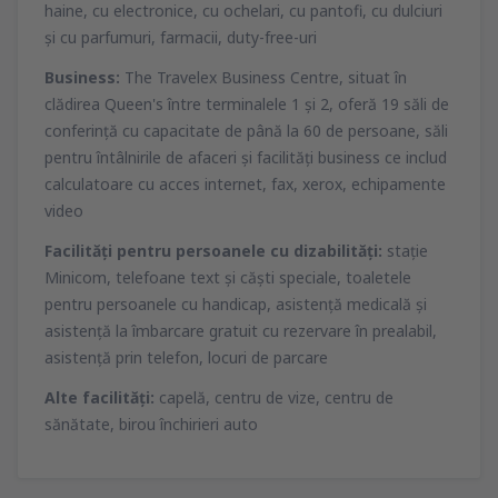
haine, cu electronice, cu ochelari, cu pantofi, cu dulciuri
şi cu parfumuri, farmacii, duty-free-uri
Business:
The Travelex Business Centre, situat în
clădirea Queen's între terminalele 1 şi 2, oferă 19 săli de
conferinţă cu capacitate de până la 60 de persoane, săli
pentru întâlnirile de afaceri şi facilităţi business ce includ
calculatoare cu acces internet, fax, xerox, echipamente
video
Facilităţi pentru persoanele cu dizabilităţi:
staţie
Minicom, telefoane text şi căşti speciale, toaletele
pentru persoanele cu handicap, asistenţă medicală şi
asistenţă la îmbarcare gratuit cu rezervare în prealabil,
asistenţă prin telefon, locuri de parcare
Alte facilităţi:
capelă, centru de vize, centru de
sănătate, birou închirieri auto