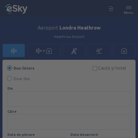
Meniu
Aeroport
Londra Heathrow
Heathrow Airport
Caută şi hotel
Dus-întors
Doar dus
Din
Către
Data de plecare
Data întoarcerii