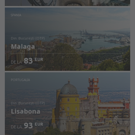
Verificați detaliile
SPANIA
din: București (OTP)
Malaga
83
EUR
DE LA
Verificați detaliile
PORTUGALIA
din: București (OTP)
Lisabona
93
EUR
DE LA