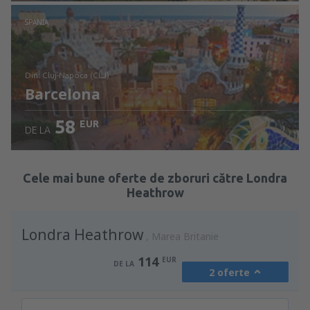
Verificați detaliile
SPANIA
din: Cluj-Napoca (CLJ)
Barcelona
58
EUR
DE LA
Verificați detaliile
Cele mai bune oferte de zboruri către Londra
Heathrow
Londra Heathrow
Marea Britanie
114
EUR
DE LA
2 oferte