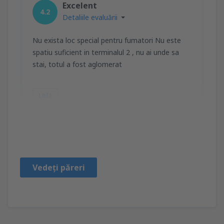
Excelent
4.2
Detaliile evaluării
Nu exista loc special pentru fumatori Nu este
spatiu suficient in terminalul 2 , nu ai unde sa
stai, totul a fost aglomerat
Utilă
Catalina Chiazim
Rumänien,
Mai 2023
Vedeți păreri