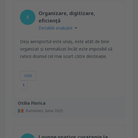
Organizare, digitizare,
5
eficiență
Detaliile evaluării
Deși aeroportul este uriaș, este atât de bine
organizat și semnalizat încât este imposibil să
ratezi drumul cel mai scurt către destinație.
Utilă
1
Otilia Florica
Rumänien,
Iunie 2025
Lounge spatios,curatenie la