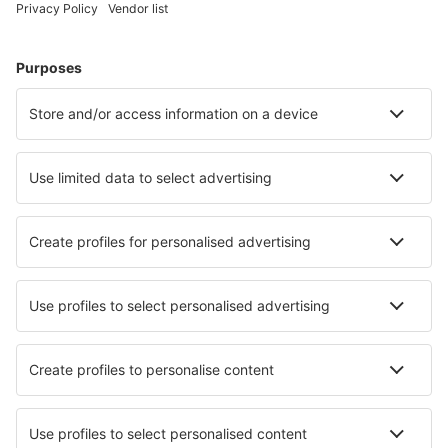
Liverpool John Lennon (LPL)
Oxford Kidlington (OXF)
Kirkwall Airport (KOI)
Lands End Airport (LEQ)
Londra
Londra
Londra
Manchester Airport (MAN)
Newcastle Intl Airport (NCL)
Newquay Cornwall Airport (NQY)
North Ronaldsay (NRL)