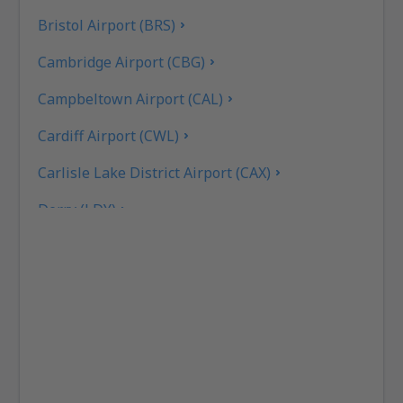
Bristol Airport (BRS)
Cambridge Airport (CBG)
Campbeltown Airport (CAL)
Cardiff Airport (CWL)
Carlisle Lake District Airport (CAX)
Derry (LDY)
Coll Island Airport (COL)
Coventry Airport (CVT)
Dundee Airport (DND)
East Midlands (EMA)
Edinburgh Airport (EDI)