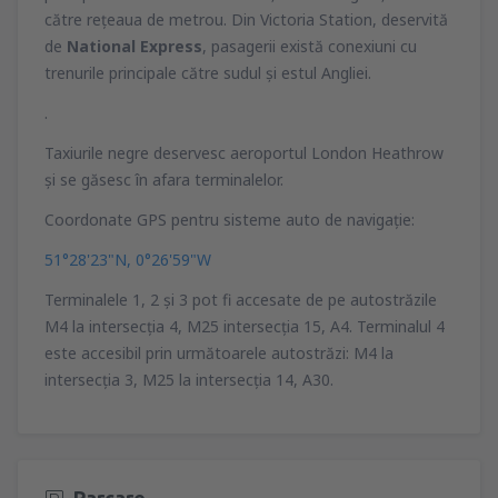
către reţeaua de metrou. Din Victoria Station, deservită
de
National Express
, pasagerii există conexiuni cu
trenurile principale către sudul şi estul Angliei.
.
Taxiurile negre deservesc aeroportul London Heathrow
şi se găsesc în afara terminalelor.
Coordonate GPS pentru sisteme auto de navigaţie:
51°28'23"N, 0°26'59"W
Terminalele 1, 2 şi 3 pot fi accesate de pe autostrăzile
M4 la intersecţia 4, M25 intersecţia 15, A4. Terminalul 4
este accesibil prin următoarele autostrăzi: M4 la
intersecţia 3, M25 la intersecţia 14, A30.
Parcare