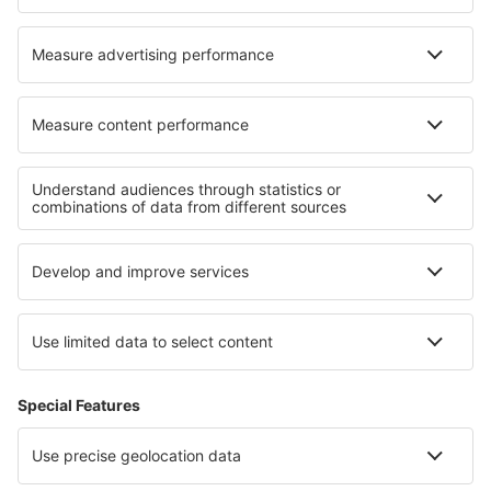
Norwich Intl Airport (NWI)
Nottingham Airport (NQT)
Papa Westray (PPW)
Heliportul Penzance (PZE)
Glasgow
Southampton Intl Airport (SOU)
Isles of Scilly St Mary's (ISC)
Londra
Stornoway Airport (SYY)
Lerwick
Swansea Airport (SWS)