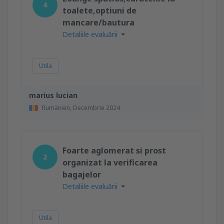
4
toalete,optiuni de
mancare/bautura
Detaliile evaluării
Utilă
marius lucian
Rumänien,
Decembrie 2024
Foarte aglomerat si prost
2
organizat la verificarea
bagajelor
Detaliile evaluării
Utilă