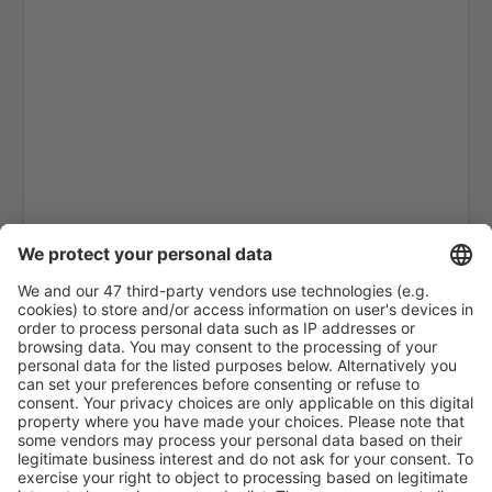
Dundee Airport (DND)
East Midlands (EMA)
Edinburgh Airport (EDI)
Exeter Intl Airport (EXT)
Londra
Belfast
Glasgow
Gloucestershire Airport (GLO)
Guernsey Airport (GCI)
Londra
Humberside Airport (HUY)