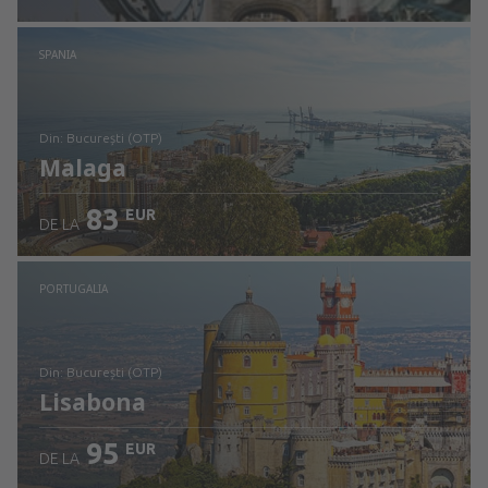
Verificați detaliile
SPANIA
din: București (OTP)
Malaga
83
EUR
DE LA
Verificați detaliile
PORTUGALIA
din: București (OTP)
Lisabona
95
EUR
DE LA