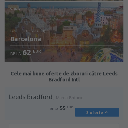
Verificați detaliile
SPANIA
din: Cluj-Napoca (CLJ)
Barcelona
62
EUR
DE LA
Verificați detaliile
Cele mai bune oferte de zboruri către Leeds
Bradford Intl
Leeds Bradford
Marea Britanie
55
EUR
DE LA
3 oferte