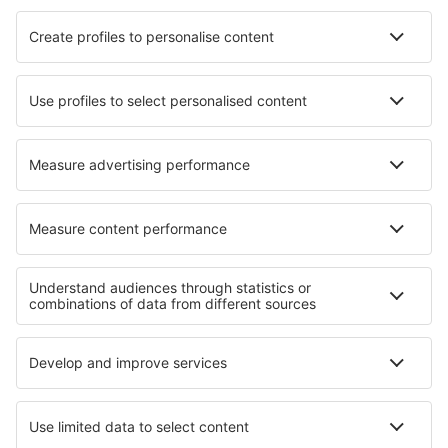
Newcastle Intl Airport (NCL)
Newquay Cornwall Airport (NQY)
North Ronaldsay (NRL)
Norwich Intl Airport (NWI)
Nottingham Airport (NQT)
Papa Westray (PPW)
Heliportul Penzance (PZE)
Glasgow
Southampton Intl Airport (SOU)
Isles of Scilly St Mary's (ISC)
Londra