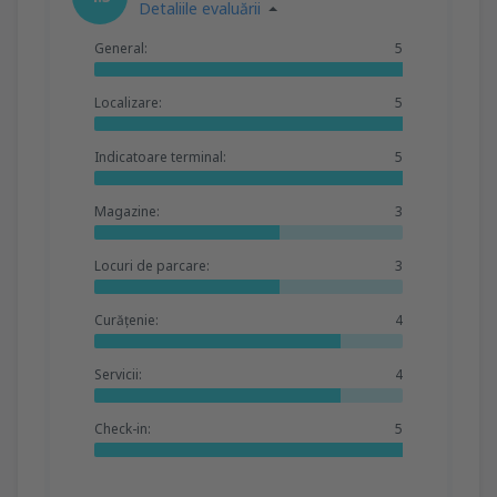
Detaliile evaluării
General:
5
Localizare:
5
Indicatoare terminal:
5
Magazine:
3
Locuri de parcare:
3
Curățenie:
4
Servicii:
4
Check-in:
5