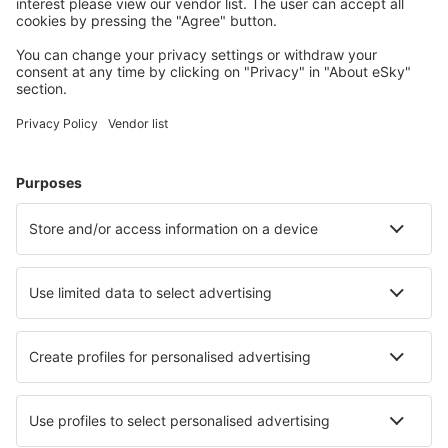
Inverness Airport (INV)
Islay Glenegedale (ILY)
Isle Of Colonsay (CSA)
Liverpool John Lennon (LPL)
Oxford Kidlington (OXF)
Kirkwall Airport (KOI)
Lands End Airport (LEQ)
Londra
Londra
Londra
Manchester Airport (MAN)