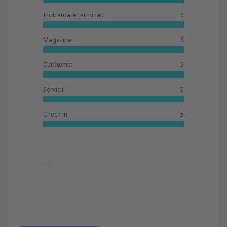
Indicatoare terminal:
5
Magazine:
5
Curățenie:
5
Servicii:
5
Check-in:
5
Utilă
Alemai
Großbritannien,
Iunie 2025