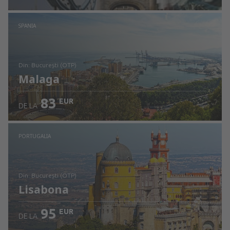
Verificați detaliile
SPANIA
din: București (OTP)
Malaga
83
EUR
DE LA
Verificați detaliile
PORTUGALIA
din: București (OTP)
Lisabona
95
EUR
DE LA