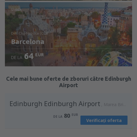
Verificați detaliile
SPANIA
din: Cluj-Napoca (CLJ)
Barcelona
64
EUR
DE LA
Verificați detaliile
Cele mai bune oferte de zboruri către Edinburgh
Airport
Edinburgh Edinburgh Airport
Marea Britanie
80
EUR
DE LA
Verificați oferta