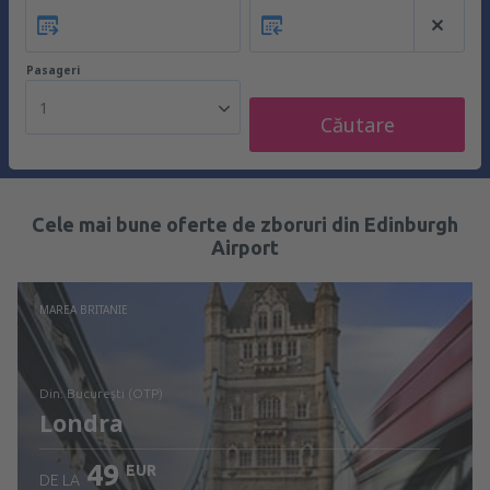
Pasageri
1
Căutare
Cele mai bune oferte de zboruri din Edinburgh
Airport
MAREA BRITANIE
din: București (OTP)
Londra
49
EUR
DE LA