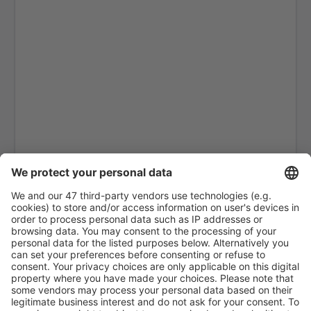
Dundee Airport (DND)
East Midlands (EMA)
Edinburgh Airport (EDI)
Exeter Intl Airport (EXT)
Londra
Belfast
Glasgow
Gloucestershire Airport (GLO)
Guernsey Airport (GCI)
Londra