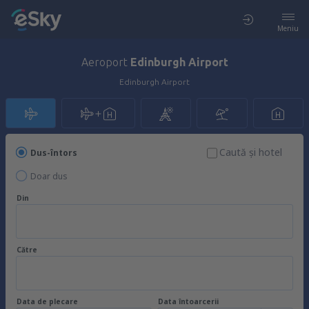
Meniu
Aeroport
Edinburgh Airport
Edinburgh Airport
Caută şi hotel
Dus-întors
Doar dus
Din
Către
Data de plecare
Data întoarcerii