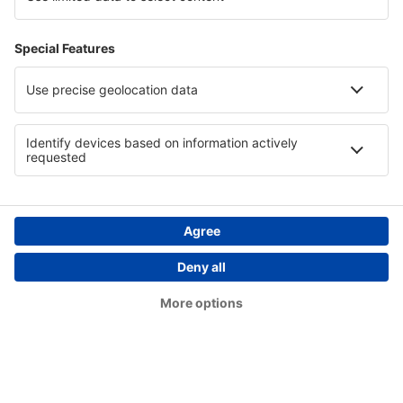
Londra
Stornoway Airport (SYY)
Lerwick
Swansea Airport (SWS)
Teesside (MME)
Lerwick
Balemartine Tiree (TRE)
Westray (WRY)
Wick Airport (WIC)