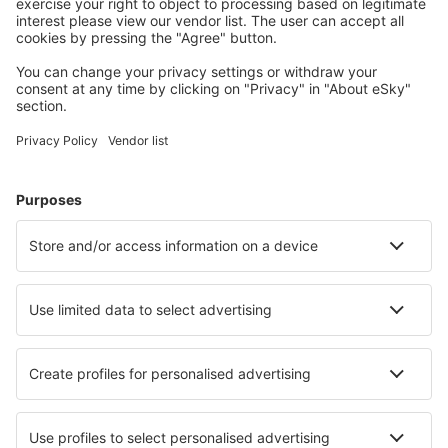
Humberside Airport (HUY)
Inverness Airport (INV)
Islay Glenegedale (ILY)
Isle Of Colonsay (CSA)
Liverpool John Lennon (LPL)
Oxford Kidlington (OXF)
Kirkwall Airport (KOI)
Lands End Airport (LEQ)
Londra
Londra
Londra