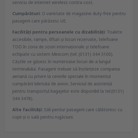
serviciu de internet wireless contra cost.
Cumpărături
: O varietate de magazine duty-free pentru
pasagerii care părăsesc UE.
Facilităţi pentru persoanele cu dizabilităţi
: Toalete
accesibile, rampe, lifturi şi locuri rezervate, telefoane
TDD în zona de sosiri internaţionale şi telefoane
echipate cu sistem Minicom (tel: (0131) 344 3100).
Căştile se găsesc în numeroase locuri de-a lungul
terminalului. Pasagerii trebuie să înştiinţeze compania
aeriană cu privire la cererile speciale în momentul
cumpărării biletului de avion. Serviciul de asistenţă
pentru transportul bagajelor este disponibil la tel:(0131)
344 3478).
Alte facilităţi:
Săli pentur pasagerii care călătoresc cu
copii şi o sală pentru rugăciuni.