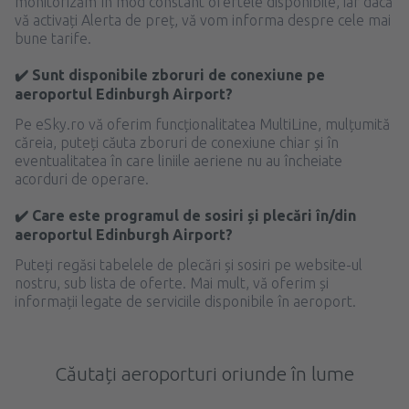
monitorizăm în mod constant ofertele disponibile, iar dacă
vă activați Alerta de preț, vă vom informa despre cele mai
bune tarife.
✔️ Sunt disponibile zboruri de conexiune pe
aeroportul Edinburgh Airport?
Pe eSky.ro vă oferim funcționalitatea MultiLine, mulțumită
căreia, puteți căuta zboruri de conexiune chiar și în
eventualitatea în care liniile aeriene nu au încheiate
acorduri de operare.
✔️ Care este programul de sosiri și plecări în/din
aeroportul Edinburgh Airport?
Puteți regăsi tabelele de plecări și sosiri pe website-ul
nostru, sub lista de oferte. Mai mult, vă oferim și
informații legate de serviciile disponibile în aeroport.
Căutați aeroporturi oriunde în lume