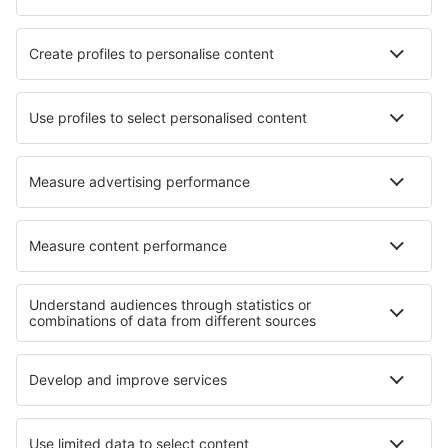
Manchester Airport (MAN)
Newcastle Intl Airport (NCL)
Newquay Cornwall Airport (NQY)
North Ronaldsay (NRL)
Norwich Intl Airport (NWI)
Nottingham Airport (NQT)
Papa Westray (PPW)
Heliportul Penzance (PZE)
Glasgow
Southampton Intl Airport (SOU)
Isles of Scilly St Mary's (ISC)