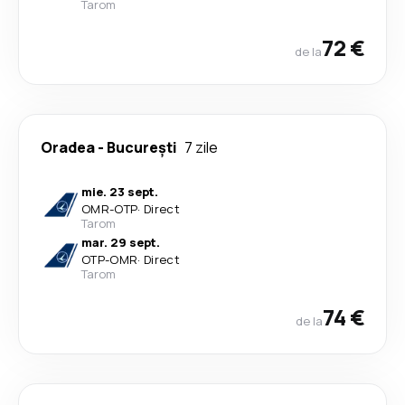
Tarom
72 €
de la
Oradea
-
București
7 zile
mie. 23 sept.
OMR
-
OTP
·
Direct
Tarom
mar. 29 sept.
OTP
-
OMR
·
Direct
Tarom
74 €
de la