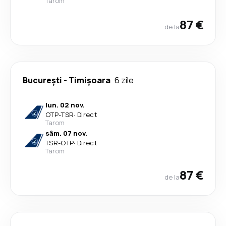
Tarom
87 €
de la
București
-
Timișoara
6 zile
lun. 02 nov.
OTP
-
TSR
·
Direct
Tarom
sâm. 07 nov.
TSR
-
OTP
·
Direct
Tarom
87 €
de la