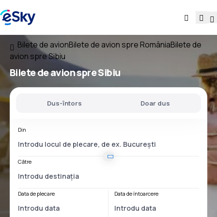
Bilete de avion
Bilete de avion spre România
Bilete de
avion spre Sibiu
Bilete de avion spre Sibiu
Dus-întors
Doar dus
Din
Către
Data de plecare
Data de întoarcere