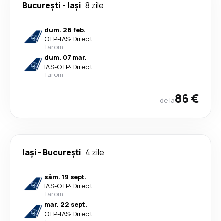
București
-
Iași
8 zile
dum. 28 feb.
OTP
-
IAS
·
Direct
Tarom
dum. 07 mar.
IAS
-
OTP
·
Direct
Tarom
86 €
de la
Iași
-
București
4 zile
sâm. 19 sept.
IAS
-
OTP
·
Direct
Tarom
mar. 22 sept.
OTP
-
IAS
·
Direct