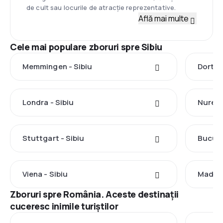
de cult sau locurile de atracție reprezentative.
Află mai multe
Cele mai populare zboruri spre Sibiu
Memmingen - Sibiu
Dortmu
Londra - Sibiu
Nuremb
Stuttgart - Sibiu
Bucure
Viena - Sibiu
Madrid
Zboruri spre România. Aceste destinații
cuceresc inimile turiștilor