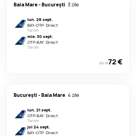
Baia Mare
-
București
3 zile
lun. 28 sept.
BAY
-
OTP
·
Direct
Tarom
mie. 30 sept.
OTP
-
BAY
·
Direct
Tarom
72 €
de la
București
-
Baia Mare
4 zile
lun. 21 sept.
OTP
-
BAY
·
Direct
Tarom
joi 24 sept.
BAY
-
OTP
·
Direct