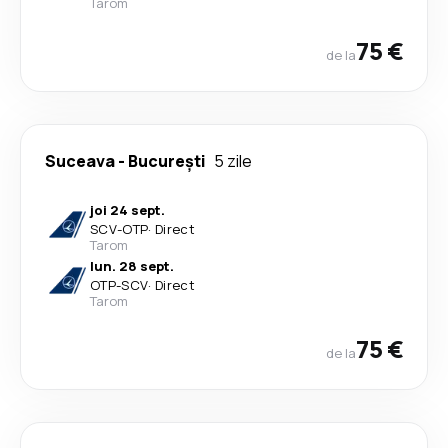
Tarom
75 €
de la
Suceava
-
București
5 zile
joi 24 sept.
SCV
-
OTP
·
Direct
Tarom
lun. 28 sept.
OTP
-
SCV
·
Direct
Tarom
75 €
de la