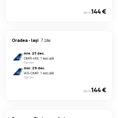
144 €
de la
Oradea
-
Iași
7 zile
mie. 23 dec.
OMR
-
IAS
·
1 escală
Tarom
mar. 29 dec.
IAS
-
OMR
·
1 escală
Tarom
144 €
de la