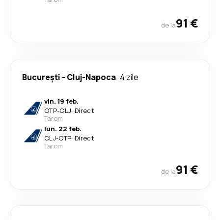
91 €
de la
București
-
Cluj-Napoca
4 zile
vin. 19 feb.
OTP
-
CLJ
·
Direct
Tarom
lun. 22 feb.
CLJ
-
OTP
·
Direct
Tarom
91 €
de la