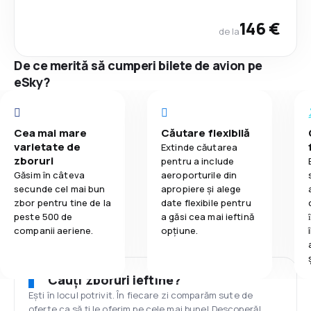
146 €
de la
De ce merită să cumperi bilete de avion pe
eSky?
Cea mai mare
Căutare flexibilă
varietate de
Extinde căutarea
zboruri
pentru a include
Găsim în câteva
aeroporturile din
secunde cel mai bun
apropiere și alege
zbor pentru tine de la
date flexibile pentru
peste 500 de
a găsi cea mai ieftină
companii aeriene.
opțiune.
Cauți zboruri ieftine?
Ești în locul potrivit. În fiecare zi comparăm sute de
oferte ca să ți le oferim pe cele mai bune! Descoperă!