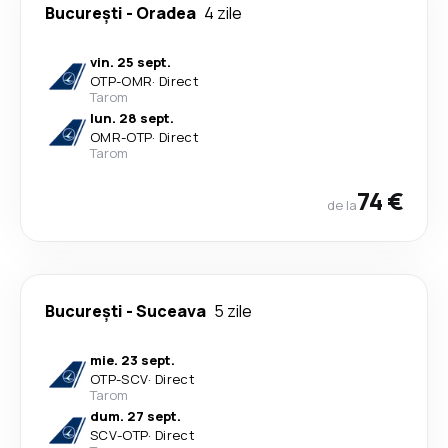
București
-
Oradea
4 zile
vin. 25 sept.
OTP
-
OMR
·
Direct
Tarom
lun. 28 sept.
OMR
-
OTP
·
Direct
Tarom
74 €
de la
București
-
Suceava
5 zile
mie. 23 sept.
OTP
-
SCV
·
Direct
Tarom
dum. 27 sept.
SCV
-
OTP
·
Direct