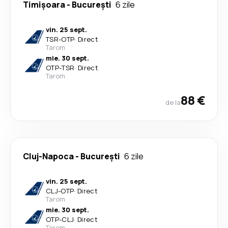
Timișoara
-
București
6 zile
vin. 25 sept.
TSR
-
OTP
·
Direct
Tarom
mie. 30 sept.
OTP
-
TSR
·
Direct
Tarom
88 €
de la
Cluj-Napoca
-
București
6 zile
vin. 25 sept.
CLJ
-
OTP
·
Direct
Tarom
mie. 30 sept.
OTP
-
CLJ
·
Direct
Tarom