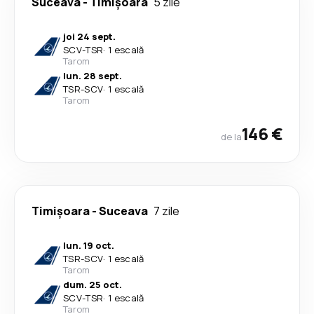
Suceava
-
Timișoara
5 zile
joi 24 sept.
SCV
-
TSR
·
1 escală
Tarom
lun. 28 sept.
TSR
-
SCV
·
1 escală
Tarom
146 €
de la
Timișoara
-
Suceava
7 zile
lun. 19 oct.
TSR
-
SCV
·
1 escală
Tarom
dum. 25 oct.
SCV
-
TSR
·
1 escală
Tarom