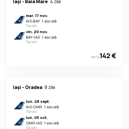
Iași
-
Baia Mare
4 zile
mar. 17 nov.
IAS
-
BAY
·
1 escală
Tarom
vin. 20 nov.
BAY
-
IAS
·
1 escală
Tarom
142 €
de la
Iași
-
Oradea
8 zile
lun. 28 sept.
IAS
-
OMR
·
1 escală
Tarom
lun. 05 oct.
OMR
-
IAS
·
1 escală
Tarom