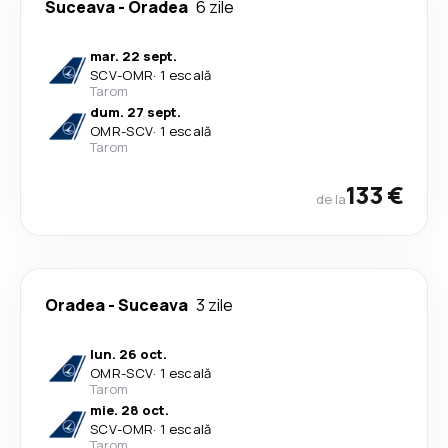
Suceava
-
Oradea
6 zile
mar. 22 sept.
SCV
-
OMR
·
1 escală
Tarom
dum. 27 sept.
OMR
-
SCV
·
1 escală
Tarom
133 €
de la
Oradea
-
Suceava
3 zile
lun. 26 oct.
OMR
-
SCV
·
1 escală
Tarom
mie. 28 oct.
SCV
-
OMR
·
1 escală
Tarom