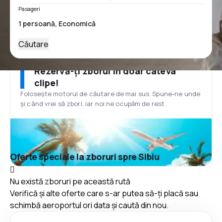
Pasageri
Căutare
Rezervă-ți zborul în doar câteva
clipe!
Folosește motorul de căutare de mai sus. Spune-ne unde
și când vrei să zbori, iar noi ne ocupăm de rest.
Oferte speciale la zboruri spre Sibiu
Nu există zboruri pe această rută
Verifică și alte oferte care s-ar putea să-ți placă sau
schimbă aeroportul ori data și caută din nou.