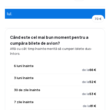
Iul.
70 €
Când este cel mai bun moment pentru a
cumpăra bilete de avion?
Află cu cât timp înainte merită să cumperi bilete dus-
întors.
6 luni înainte
de la
66 €
3 luni înainte
de la
52 €
30 de zile înainte
de la
53 €
7 zile înainte
de la
81 €