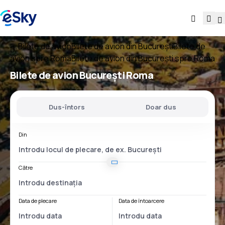
Bilete de avion
Bilete de avion din București
Bilete de
avion spre Roma
Bilete de avion din București spre Roma
Bilete de avion
București Roma
Dus-întors
Doar dus
Din
Către
Data de plecare
Data de întoarcere