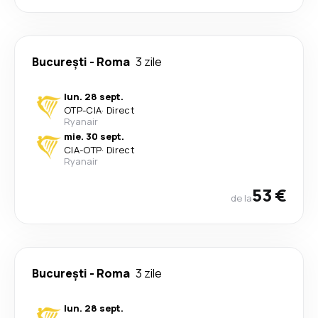
București
-
Roma
3 zile
lun. 28 sept.
OTP
-
CIA
·
Direct
Ryanair
mie. 30 sept.
CIA
-
OTP
·
Direct
Ryanair
53 €
de la
București
-
Roma
3 zile
lun. 28 sept.