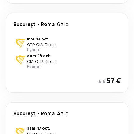
București
-
Roma
6 zile
mar. 13 oct.
OTP
-
CIA
·
Direct
Ryanair
dum. 18 oct.
CIA
-
OTP
·
Direct
Ryanair
57 €
de la
București
-
Roma
4 zile
sâm. 17 oct.
OTP
-
CIA
·
Direct