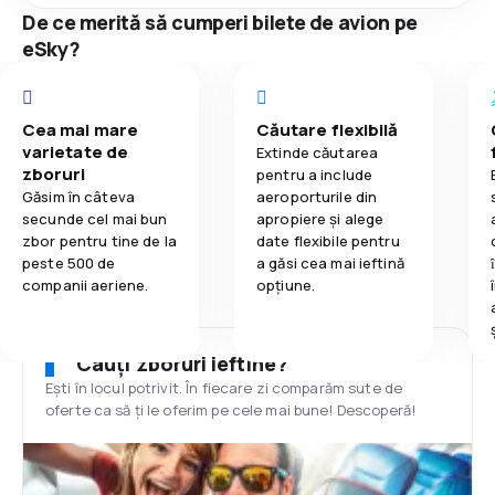
De ce merită să cumperi bilete de avion pe
eSky?
Cea mai mare
Căutare flexibilă
varietate de
Extinde căutarea
zboruri
pentru a include
Găsim în câteva
aeroporturile din
secunde cel mai bun
apropiere și alege
zbor pentru tine de la
date flexibile pentru
peste 500 de
a găsi cea mai ieftină
companii aeriene.
opțiune.
Cauți zboruri ieftine?
Ești în locul potrivit. În fiecare zi comparăm sute de
oferte ca să ți le oferim pe cele mai bune! Descoperă!