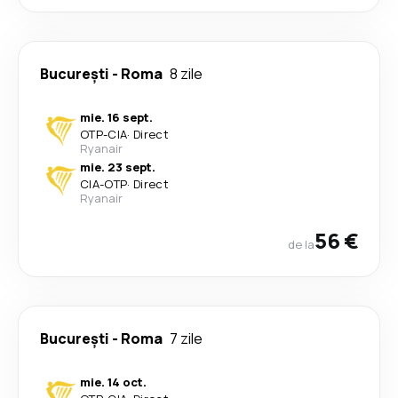
București
-
Roma
8 zile
mie. 16 sept.
OTP
-
CIA
·
Direct
Ryanair
mie. 23 sept.
CIA
-
OTP
·
Direct
Ryanair
56 €
de la
București
-
Roma
7 zile
mie. 14 oct.