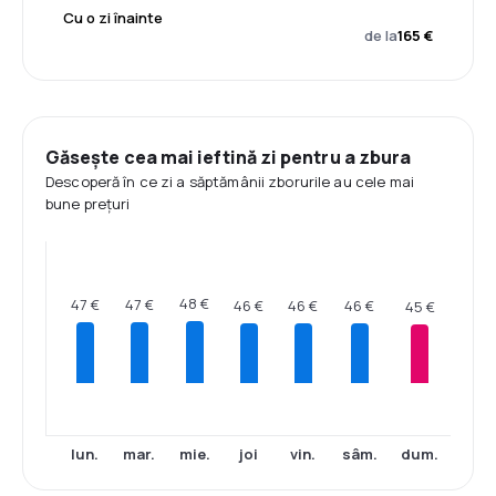
Cu o zi înainte
de la
165 €
Găsește cea mai ieftină zi pentru a zbura
Descoperă în ce zi a săptămânii zborurile au cele mai
bune prețuri
48 €
47 €
47 €
46 €
46 €
46 €
45 €
lun.
mar.
mie.
joi
vin.
sâm.
dum.