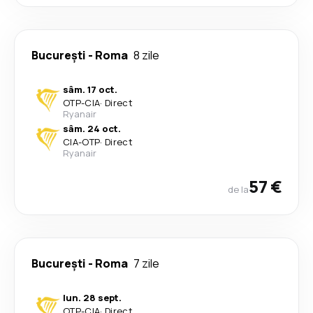
București
-
Roma
8 zile
sâm. 17 oct.
OTP
-
CIA
·
Direct
Ryanair
sâm. 24 oct.
CIA
-
OTP
·
Direct
Ryanair
57 €
de la
București
-
Roma
7 zile
lun. 28 sept.
OTP
-
CIA
·
Direct