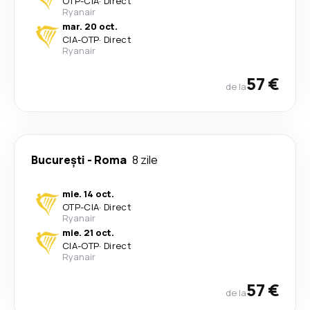
OTP
-
CIA
·
Direct
Ryanair
mar. 20 oct.
CIA
-
OTP
·
Direct
Ryanair
57 €
de la
București
-
Roma
8 zile
mie. 14 oct.
OTP
-
CIA
·
Direct
Ryanair
mie. 21 oct.
CIA
-
OTP
·
Direct
Ryanair
57 €
de la