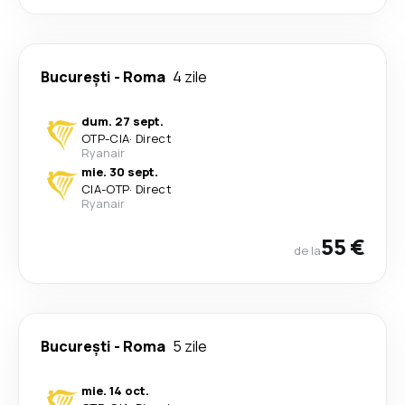
București
-
Roma
4 zile
dum. 27 sept.
OTP
-
CIA
·
Direct
Ryanair
mie. 30 sept.
CIA
-
OTP
·
Direct
Ryanair
55 €
de la
București
-
Roma
5 zile
mie. 14 oct.