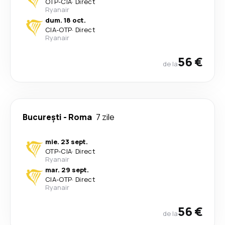
OTP
-
CIA
·
Direct
Ryanair
dum. 18 oct.
CIA
-
OTP
·
Direct
Ryanair
56 €
de la
București
-
Roma
7 zile
mie. 23 sept.
OTP
-
CIA
·
Direct
Ryanair
mar. 29 sept.
CIA
-
OTP
·
Direct
Ryanair
56 €
de la