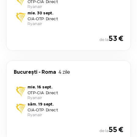
OTP
-
CIA
·
Direct
Ryanair
mie. 30 sept.
CIA
-
OTP
·
Direct
Ryanair
53 €
de la
București
-
Roma
4 zile
mie. 16 sept.
OTP
-
CIA
·
Direct
Ryanair
sâm. 19 sept.
CIA
-
OTP
·
Direct
Ryanair
55 €
de la