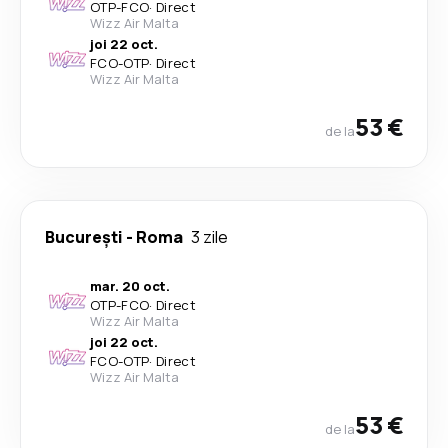
OTP
-
FCO
·
Direct
Wizz Air Malta
joi 22 oct.
FCO
-
OTP
·
Direct
Wizz Air Malta
53 €
de la
București
-
Roma
3 zile
mar. 20 oct.
OTP
-
FCO
·
Direct
Wizz Air Malta
joi 22 oct.
FCO
-
OTP
·
Direct
Wizz Air Malta
53 €
de la