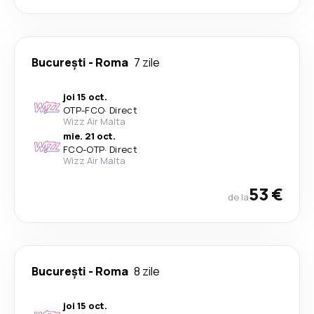
București
-
Roma
7 zile
joi 15 oct.
OTP
-
FCO
·
Direct
Wizz Air Malta
mie. 21 oct.
FCO
-
OTP
·
Direct
Wizz Air Malta
53 €
de la
București
-
Roma
8 zile
joi 15 oct.