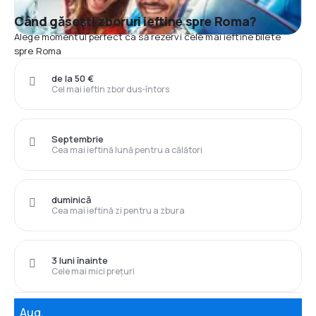
Când găsești zboruri ieftine spre Roma?
Alege momentul perfect ca să rezervi cele mai ieftine bilete
spre Roma
de la 50 €
Cel mai ieftin zbor dus-întors
Septembrie
Cea mai ieftină lună pentru a călători
duminică
Cea mai ieftină zi pentru a zbura
3 luni înainte
Cele mai mici prețuri
Aug.