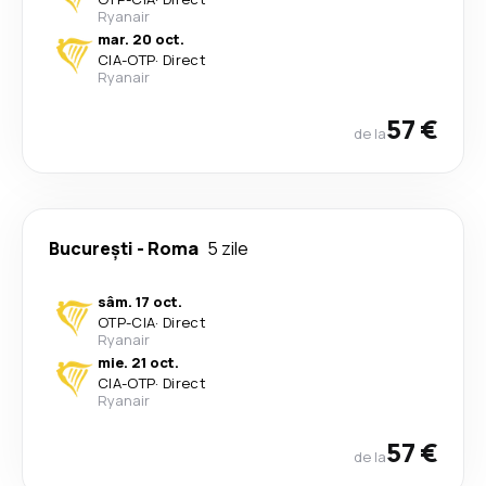
Ryanair
mar. 20 oct.
CIA
-
OTP
·
Direct
Ryanair
57 €
de la
București
-
Roma
5 zile
sâm. 17 oct.
OTP
-
CIA
·
Direct
Ryanair
mie. 21 oct.
CIA
-
OTP
·
Direct
Ryanair
57 €
de la