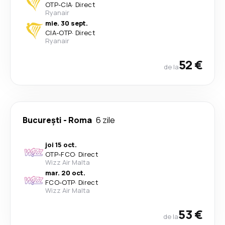
OTP
-
CIA
·
Direct
Ryanair
mie. 30 sept.
CIA
-
OTP
·
Direct
Ryanair
52 €
de la
București
-
Roma
6 zile
joi 15 oct.
OTP
-
FCO
·
Direct
Wizz Air Malta
mar. 20 oct.
FCO
-
OTP
·
Direct
Wizz Air Malta
53 €
de la