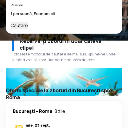
Pasageri
Căutare
Rezervă-ți zborul în doar câteva
clipe!
Folosește motorul de căutare de mai sus. Spune-ne unde
și când vrei să zbori, iar noi ne ocupăm de rest.
Oferte speciale la zboruri din București spre
Roma
București
-
Roma
8 zile
mie. 23 sept.