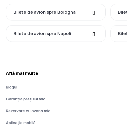
Bilete de avion spre Bologna
Bilete
Bilete de avion spre Napoli
Bilete 
Află mai multe
Blogul
Garanția prețului mic
Rezervare cu avans mic
Aplicație mobilă