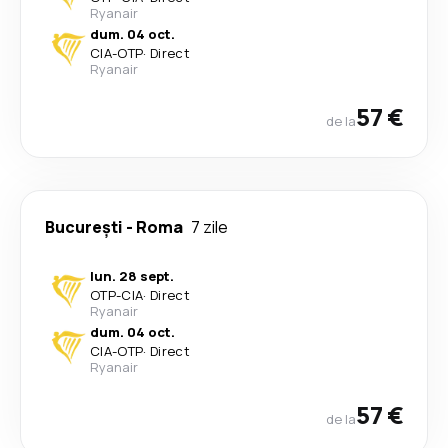
Ryanair
dum. 04 oct.
CIA
-
OTP
·
Direct
Ryanair
57 €
de la
București
-
Roma
7 zile
lun. 28 sept.
OTP
-
CIA
·
Direct
Ryanair
dum. 04 oct.
CIA
-
OTP
·
Direct
Ryanair
57 €
de la