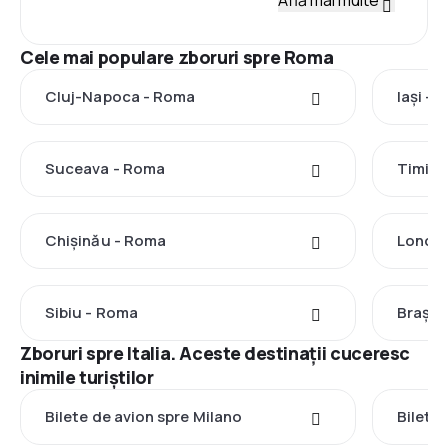
Află mai multe
Cele mai populare zboruri spre Roma
Cluj-Napoca - Roma
Iași -
Suceava - Roma
Timișo
Chișinău - Roma
Londra
Sibiu - Roma
Brașov
Zboruri spre Italia. Aceste destinații cuceresc
inimile turiștilor
Bilete de avion spre Milano
Bilete