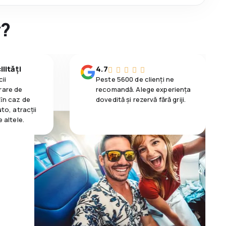
y?
lități
4.7
ii
Peste 5600 de clienți ne
rare de
recomandă. Alege experiența
 ȋn caz de
dovedită și rezervă fără griji.
uto, atracții
e altele.