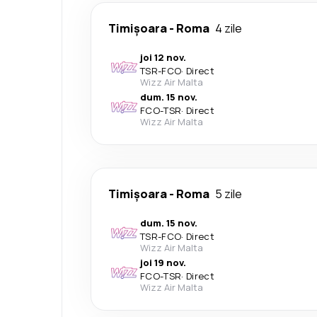
Timișoara
-
Roma
4 zile
joi 12 nov.
TSR
-
FCO
·
Direct
Wizz Air Malta
dum. 15 nov.
FCO
-
TSR
·
Direct
Wizz Air Malta
Timișoara
-
Roma
5 zile
dum. 15 nov.
TSR
-
FCO
·
Direct
Wizz Air Malta
joi 19 nov.
FCO
-
TSR
·
Direct
Wizz Air Malta