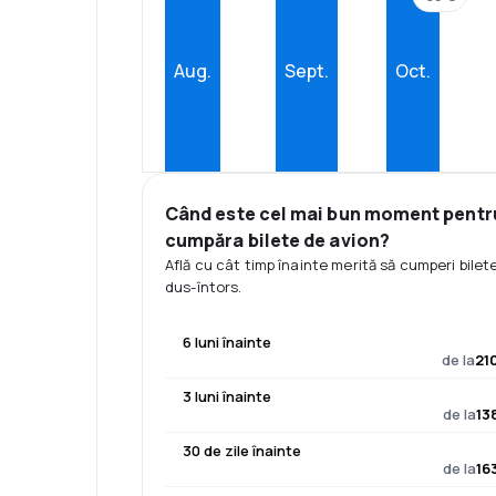
Aug.
Sept.
Oct.
Când este cel mai bun moment pentr
cumpăra bilete de avion?
Află cu cât timp înainte merită să cumperi bilet
dus-întors.
6 luni înainte
de la
21
3 luni înainte
de la
13
30 de zile înainte
de la
16