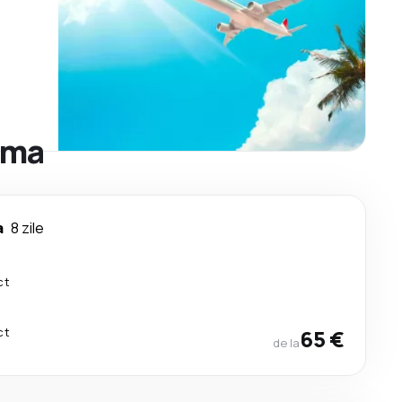
oma
a
8 zile
ct
ct
65 €
de la