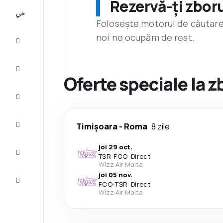
Rezervă-ți zboru
All-
inclusive
Folosește motorul de căutare 
noi ne ocupăm de rest.
City
Break
Cazare
Oferte speciale la 
Oferte
Finalizează
Timișoara
-
Roma
8 zile
călătoria
joi 29 oct.
Inspiraţie şi
TSR
-
FCO
·
Direct
recomandări
Wizz Air Malta
joi 05 nov.
Servicii
FCO
-
TSR
·
Direct
clienți
Wizz Air Malta