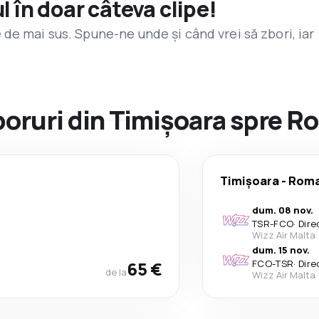
l în doar câteva clipe!
de mai sus. Spune-ne unde și când vrei să zbori, iar
zboruri din Timișoara spre R
Timișoara
-
Rom
dum. 08 nov.
TSR
-
FCO
·
Dire
Wizz Air Malta
dum. 15 nov.
65 €
FCO
-
TSR
·
Dire
de la
Wizz Air Malta