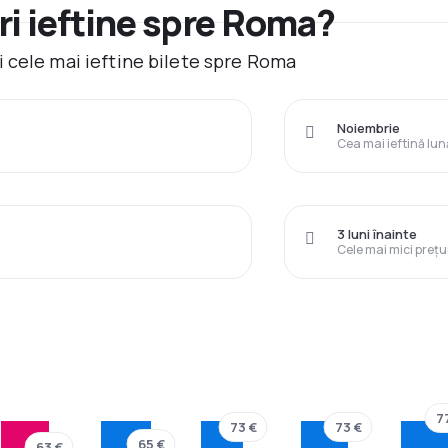
i ieftine spre Roma?
 cele mai ieftine bilete spre Roma
Noiembrie
Cea mai ieftină lun
3 luni înainte
Cele mai mici prețu
7
73 €
73 €
65 €
63 €