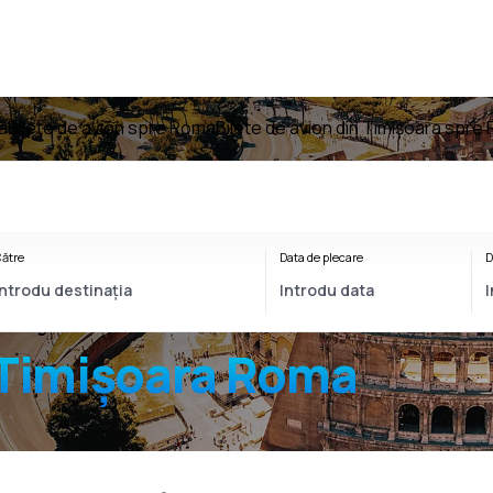
a
Bilete de avion spre Roma
Bilete de avion din Timișoara spre
ătre
Data de plecare
D
Timișoara Roma