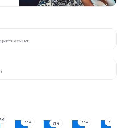
ă pentru a călători
ri
7 €
73 €
73 €
73 €
71 €