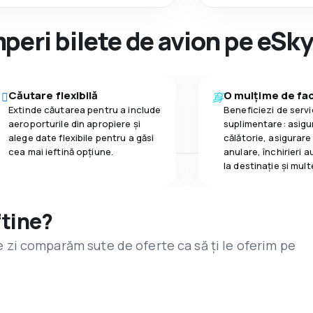
peri bilete de avion pe eSk
Căutare flexibilă
O mulțime de faci
Extinde căutarea pentru a include
Beneficiezi de servic
aeroporturile din apropiere și
suplimentare: asigu
alege date flexibile pentru a găsi
călătorie, asigurare
cea mai ieftină opțiune.
anulare, închirieri a
la destinaţie și mult
ftine?
are zi comparăm sute de oferte ca să ți le oferim pe