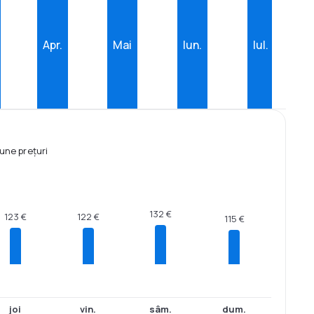
Apr.
Mai
Iun.
Iul.
une prețuri
132 €
123 €
122 €
115 €
joi
vin.
sâm.
dum.