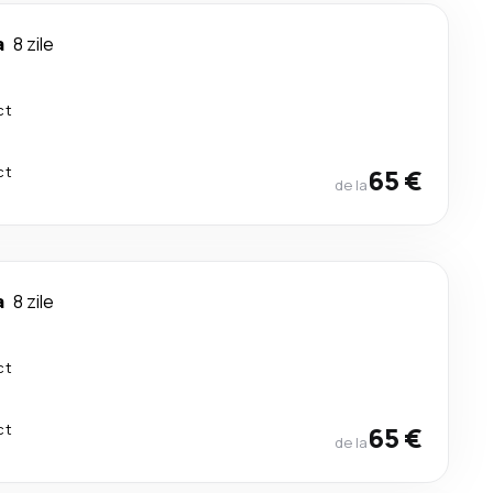
a
8 zile
ct
ct
65 €
de la
a
8 zile
ct
ct
65 €
de la