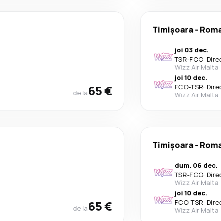
Timișoara
-
Rom
joi 03 dec.
TSR
-
FCO
·
Dire
Wizz Air Malta
joi 10 dec.
65 €
FCO
-
TSR
·
Dire
de la
Wizz Air Malta
Timișoara
-
Rom
dum. 06 dec.
TSR
-
FCO
·
Dire
Wizz Air Malta
joi 10 dec.
65 €
FCO
-
TSR
·
Dire
de la
Wizz Air Malta