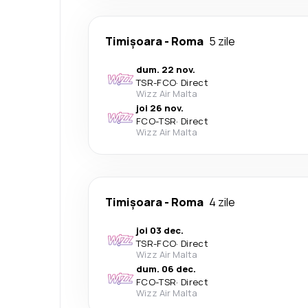
Timișoara
-
Roma
5 zile
dum. 22 nov.
TSR
-
FCO
·
Direct
Wizz Air Malta
joi 26 nov.
FCO
-
TSR
·
Direct
Wizz Air Malta
Timișoara
-
Roma
4 zile
joi 03 dec.
TSR
-
FCO
·
Direct
Wizz Air Malta
dum. 06 dec.
FCO
-
TSR
·
Direct
Wizz Air Malta