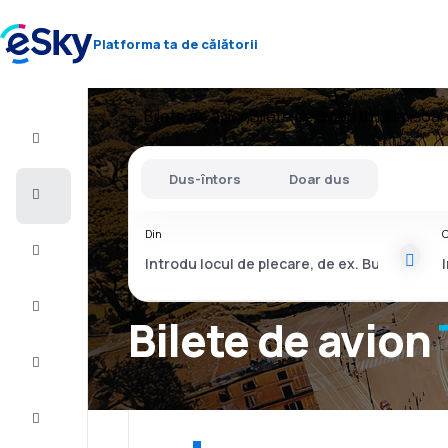
Platforma ta de călătorii
Bilete de avion
Bilete de avion din Timișoar
Zbor+Hotel
Dus-întors
Doar dus
Bilete
de
avion
Din
C
Vacanţe
Vară
2026
Bilete de avion
Iarnă
2026/27
Last
minute