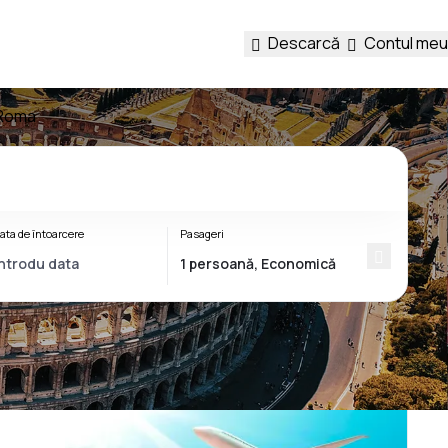
Descarcă
Contul meu
 Roma
ata de întoarcere
Pasageri