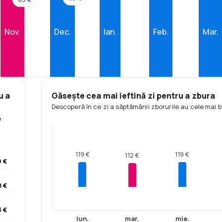
Nov.
Dec.
Ian.
Feb.
Mar.
u a
Găsește cea mai ieftină zi pentru a zbura
Descoperă în ce zi a săptămânii zborurile au cele mai b
e
119 €
119 €
112 €
0 €
8 €
3 €
lun.
mar.
mie.