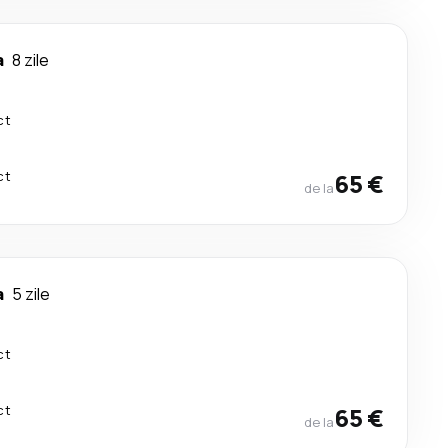
a
8 zile
ct
ct
65 €
de la
a
5 zile
ct
ct
65 €
de la