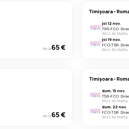
Timișoara
-
Rom
joi 12 nov.
TSR
-
FCO
·
Dire
Wizz Air Malta
joi 19 nov.
65 €
FCO
-
TSR
·
Dire
de la
Wizz Air Malta
Timișoara
-
Rom
dum. 15 nov.
TSR
-
FCO
·
Dire
Wizz Air Malta
dum. 22 nov.
65 €
FCO
-
TSR
·
Dire
de la
Wizz Air Malta