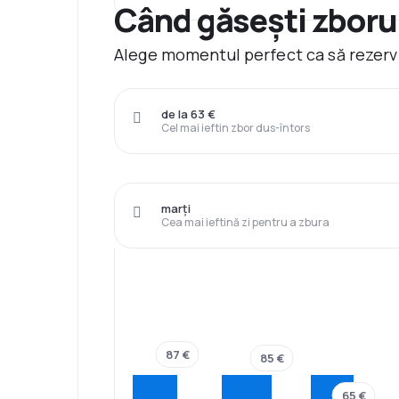
Când găsești zborur
Alege momentul perfect ca să rezervi
de la 63 €
Cel mai ieftin zbor dus-întors
marți
Cea mai ieftină zi pentru a zbura
87 €
85 €
65 €