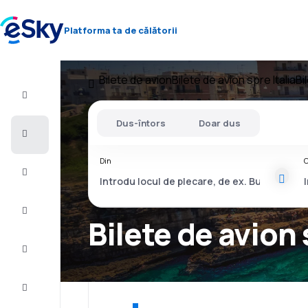
Platforma ta de călătorii
Bilete de avion
Bilete de avion spre Italia
Bi
Zbor+Hotel
Dus-întors
Doar dus
Bilete
de
avion
Din
C
Vacanţe
Vară
2026
Bilete de avion 
Iarnă
2026/27
Last
minute