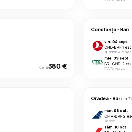
Constanța
-
Bari
vin. 04 sept.
CND
-
BRI
·
1 esc
Turkish Airlines
mie. 09 sept.
380 €
BRI
-
CND
·
2 es
de la
ITA Airways
Oradea
-
Bari
5 zi
mar. 06 oct.
OMR
-
BRI
·
2 es
Tarom
sâm. 10 oct.