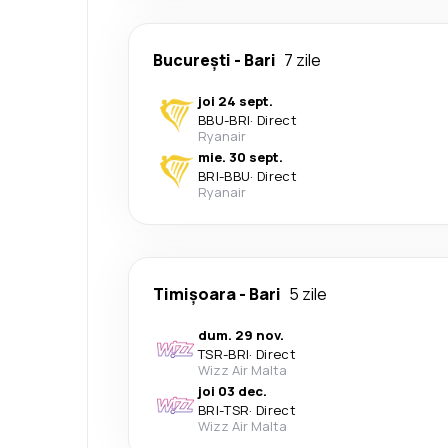
București
-
Bari
7 zile
joi 24 sept.
BBU
-
BRI
·
Direct
Ryanair
mie. 30 sept.
BRI
-
BBU
·
Direct
Ryanair
Timișoara
-
Bari
5 zile
dum. 29 nov.
TSR
-
BRI
·
Direct
Wizz Air Malta
joi 03 dec.
BRI
-
TSR
·
Direct
Wizz Air Malta