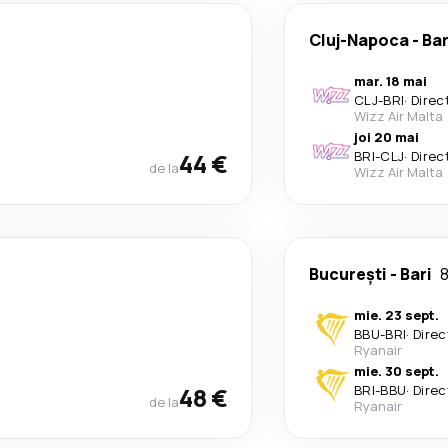
Cluj-Napoca
-
Bar
mar. 18 mai
CLJ
-
BRI
·
Direc
Wizz Air Malta
joi 20 mai
44 €
BRI
-
CLJ
·
Direc
de la
Wizz Air Malta
București
-
Bari
8
mie. 23 sept.
BBU
-
BRI
·
Direc
Ryanair
mie. 30 sept.
48 €
BRI
-
BBU
·
Direc
de la
Ryanair