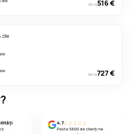
cale
516 €
de la
 zile
ale
ale
727 €
de la
y?
lități
4.7
ii
Peste 5600 de clienți ne