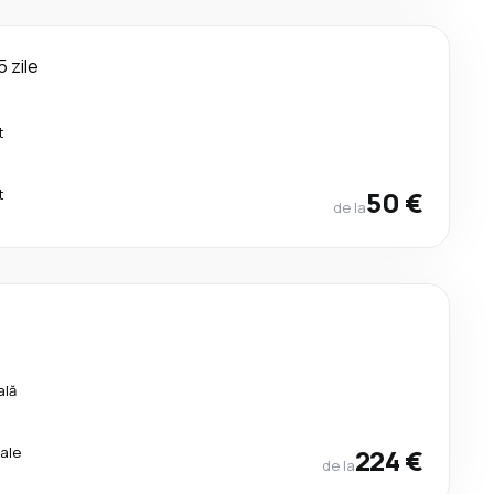
5 zile
t
t
50 €
de la
ală
ale
224 €
de la