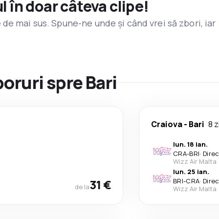
l în doar câteva clipe!
de mai sus. Spune-ne unde și când vrei să zbori, iar
boruri spre Bari
Craiova
-
Bari
8 z
lun. 18 ian.
CRA
-
BRI
·
Dire
Wizz Air Malta
lun. 25 ian.
31 €
BRI
-
CRA
·
Dire
de la
Wizz Air Malta