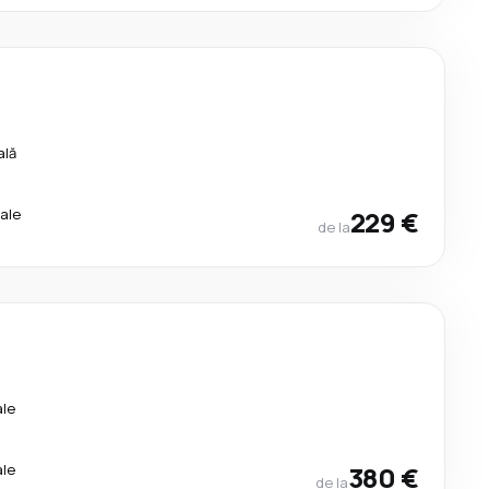
ală
ale
229 €
de la
ale
ale
380 €
de la