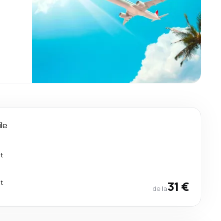
ile
ct
ct
31 €
de la