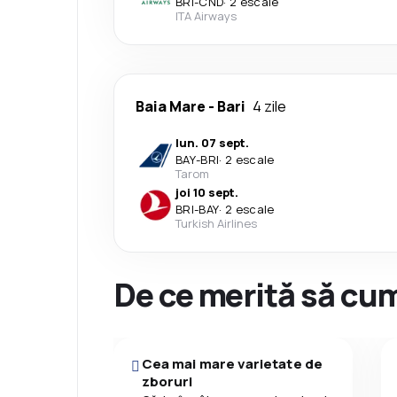
BRI
-
CND
·
2 escale
ITA Airways
Baia Mare
-
Bari
4 zile
lun. 07 sept.
BAY
-
BRI
·
2 escale
Tarom
joi 10 sept.
BRI
-
BAY
·
2 escale
Turkish Airlines
De ce merită să cum
Cea mai mare varietate de
zboruri