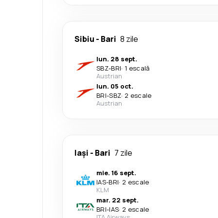
Sibiu
-
Bari
8 zile
lun. 28 sept.
SBZ
-
BRI
·
1 escală
Austrian
lun. 05 oct.
BRI
-
SBZ
·
2 escale
Austrian
Iași
-
Bari
7 zile
mie. 16 sept.
IAS
-
BRI
·
2 escale
KLM
mar. 22 sept.
BRI
-
IAS
·
2 escale
ITA Airways