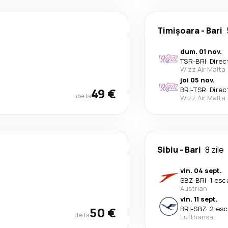
Timișoara
-
Bari
dum. 01 nov.
TSR
-
BRI
·
Direc
Wizz Air Malta
joi 05 nov.
49 €
BRI
-
TSR
·
Direc
de la
Wizz Air Malta
Sibiu
-
Bari
8 zile
vin. 04 sept.
SBZ
-
BRI
·
1 esc
Austrian
vin. 11 sept.
50 €
BRI
-
SBZ
·
2 esc
de la
Lufthansa