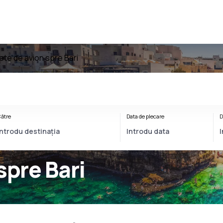
lete de avion spre Bari
ătre
Data de plecare
D
spre Bari