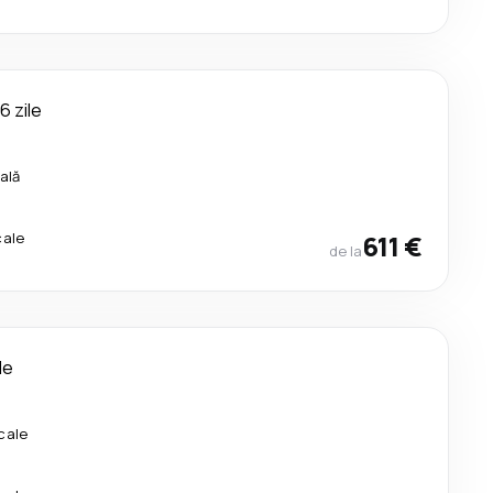
6 zile
ală
cale
611 €
de la
le
cale