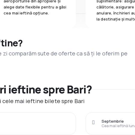
aeroporturile din apropiere și
suplimentare: asigu
alege date flexibile pentru a găsi
călătorie, asigurare
cea mai ieftină opțiune.
anulare, închirieri a
la destinaţie și mult
ftine?
are zi comparăm sute de oferte ca să ți le oferim pe
i ieftine spre Bari?
cele mai ieftine bilete spre Bari
Septembrie
Cea mai ieftină lun