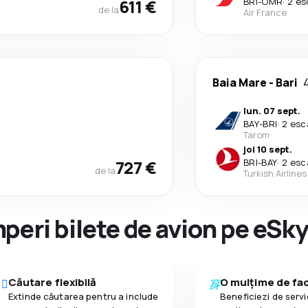
611 €
BRI
-
OMR
·
2 es
de la
Air France
Baia Mare
-
Bari
4
lun. 07 sept.
BAY
-
BRI
·
2 esc
Tarom
joi 10 sept.
727 €
BRI
-
BAY
·
2 esc
de la
Turkish Airlines
peri bilete de avion pe eSk
Căutare flexibilă
O mulțime de faci
Extinde căutarea pentru a include
Beneficiezi de servic