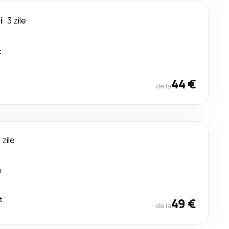
i
3 zile
t
t
44 €
de la
 zile
t
t
49 €
de la