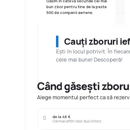
Găsim în câteva secunde cel mai
bun zbor pentru tine de la peste
500 de companii aeriene.
Cauți zboruri ie
Ești în locul potrivit. În fiec
cele mai bune! Descoperă!
Când găsești zborur
Alege momentul perfect ca să rezervi 
de la 46 €
Cel mai ieftin zbor dus-întors