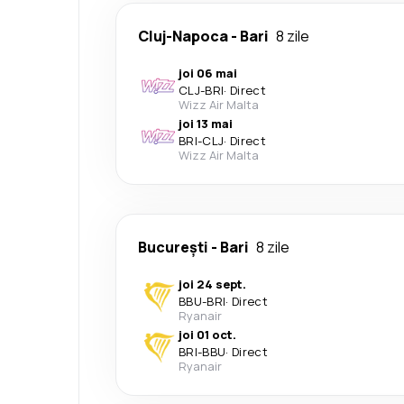
Cluj-Napoca
-
Bari
8 zile
joi 06 mai
CLJ
-
BRI
·
Direct
Wizz Air Malta
joi 13 mai
BRI
-
CLJ
·
Direct
Wizz Air Malta
București
-
Bari
8 zile
joi 24 sept.
BBU
-
BRI
·
Direct
Ryanair
joi 01 oct.
BRI
-
BBU
·
Direct
Ryanair