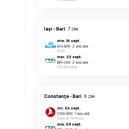
Iași
-
Bari
7 zile
mie. 16 sept.
IAS
-
BRI
·
2 escale
KLM
mar. 22 sept.
BRI
-
IAS
·
2 escale
ITA Airways
Constanța
-
Bari
6 zile
vin. 04 sept.
CND
-
BRI
·
1 escală
Turkish Airlines
mie. 09 sept.