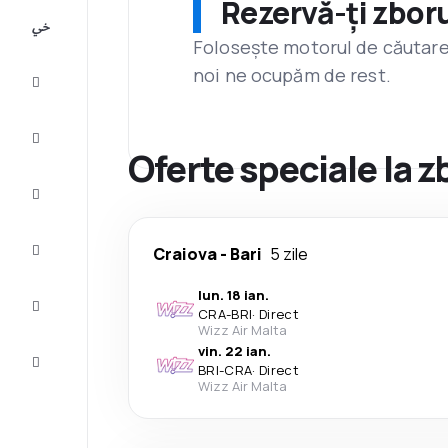
Rezervă-ți zboru
All-
inclusive
Folosește motorul de căutare 
noi ne ocupăm de rest.
City
Break
Cazare
Oferte speciale la z
Oferte
Finalizează
Craiova
-
Bari
5 zile
călătoria
lun. 18 ian.
Inspiraţie şi
CRA
-
BRI
·
Direct
recomandări
Wizz Air Malta
vin. 22 ian.
Servicii
BRI
-
CRA
·
Direct
clienți
Wizz Air Malta