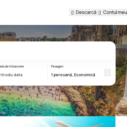
Descarcă
Contul meu
ata de întoarcere
Pasageri