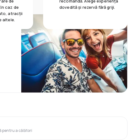
rare de
recomandă. Alege experiența
 ȋn caz de
dovedită și rezervă fără griji.
uto, atracții
e altele.
ă pentru a călători