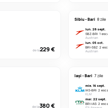
Sibiu
-
Bari
8 zile
lun. 28 sept.
SBZ
-
BRI
·
1 esc
Austrian
lun. 05 oct.
229 €
BRI
-
SBZ
·
2 esc
de la
Austrian
Iași
-
Bari
7 zile
mie. 16 sept.
IAS
-
BRI
·
2 esc
KLM
mar. 22 sept.
380 €
BRI
-
IAS
·
2 esc
de la
ITA Airways