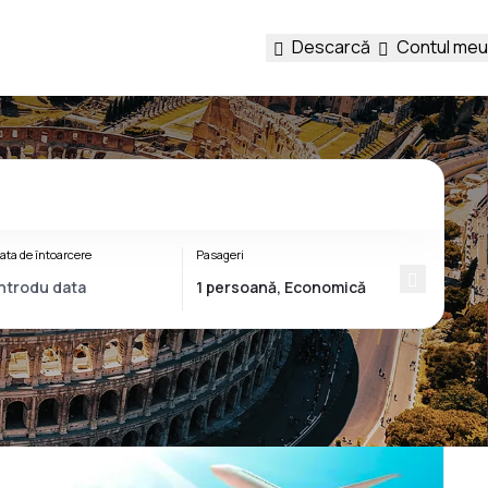
Descarcă
Contul meu
ata de întoarcere
Pasageri