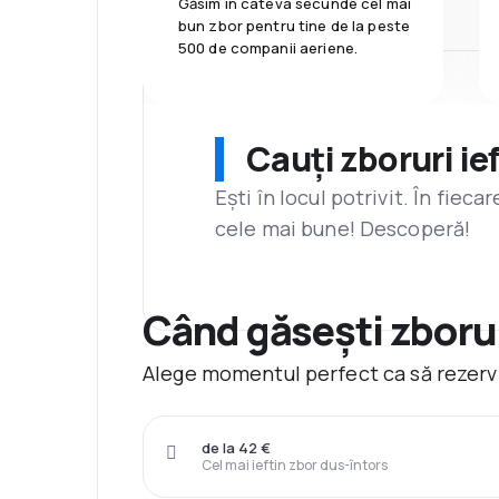
Găsim în câteva secunde cel mai
bun zbor pentru tine de la peste
500 de companii aeriene.
Cauți zboruri ie
Ești în locul potrivit. În fiec
cele mai bune! Descoperă!
Când găsești zborur
Alege momentul perfect ca să rezervi
de la 42 €
Cel mai ieftin zbor dus-întors