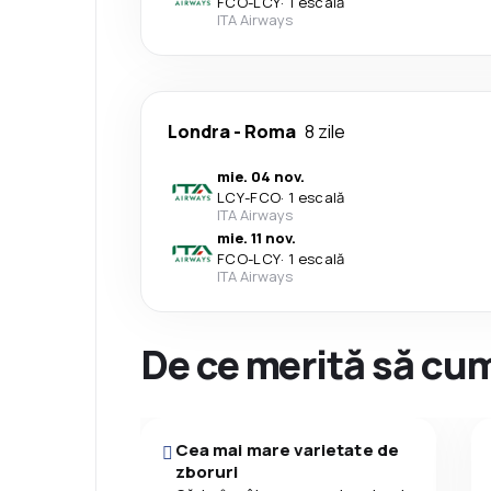
FCO
-
LCY
·
1 escală
ITA Airways
Londra
-
Roma
8 zile
mie. 04 nov.
LCY
-
FCO
·
1 escală
ITA Airways
mie. 11 nov.
FCO
-
LCY
·
1 escală
ITA Airways
De ce merită să cum
Cea mai mare varietate de
zboruri