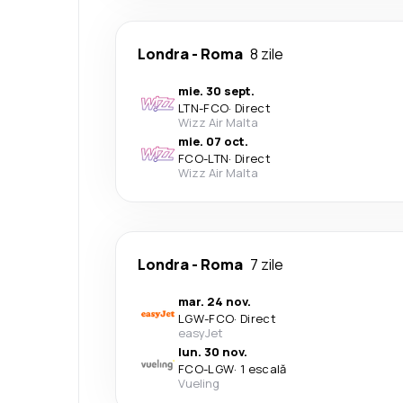
Londra
-
Roma
8 zile
mie. 30 sept.
LTN
-
FCO
·
Direct
Wizz Air Malta
mie. 07 oct.
FCO
-
LTN
·
Direct
Wizz Air Malta
Londra
-
Roma
7 zile
mar. 24 nov.
LGW
-
FCO
·
Direct
easyJet
lun. 30 nov.
FCO
-
LGW
·
1 escală
Vueling