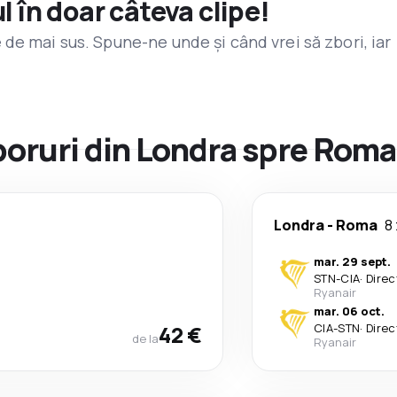
l în doar câteva clipe!
de mai sus. Spune-ne unde și când vrei să zbori, iar
zboruri din Londra spre Roma
Londra
-
Roma
8 
mar. 29 sept.
STN
-
CIA
·
Direc
Ryanair
mar. 06 oct.
42 €
CIA
-
STN
·
Direc
de la
Ryanair