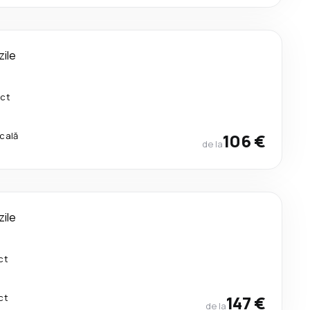
zile
ect
scală
106 €
de la
zile
ct
ct
147 €
de la