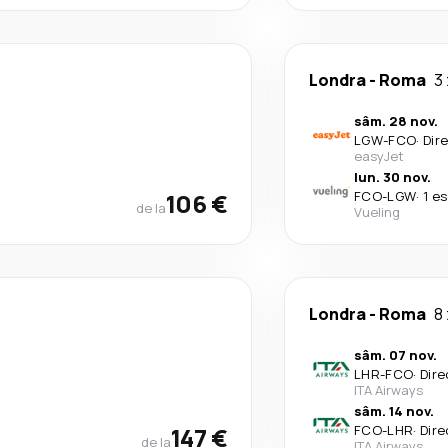
Londra
-
Roma
3 
sâm. 28 nov.
LGW
-
FCO
·
Dir
easyJet
lun. 30 nov.
106 €
FCO
-
LGW
·
1 e
de la
Vueling
Londra
-
Roma
8 
sâm. 07 nov.
LHR
-
FCO
·
Dire
ITA Airways
sâm. 14 nov.
147 €
FCO
-
LHR
·
Dire
de la
ITA Airways