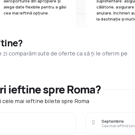
aeroporturile din apropiere și
suplimentare: asigu
alege date flexibile pentru a găsi
călătorie, asigurare
cea mai ieftină opțiune.
anulare, închirieri a
la destinaţie și mult
ftine?
are zi comparăm sute de oferte ca să ți le oferim pe
i ieftine spre Roma?
 cele mai ieftine bilete spre Roma
Septembrie
Cea mai ieftină lun