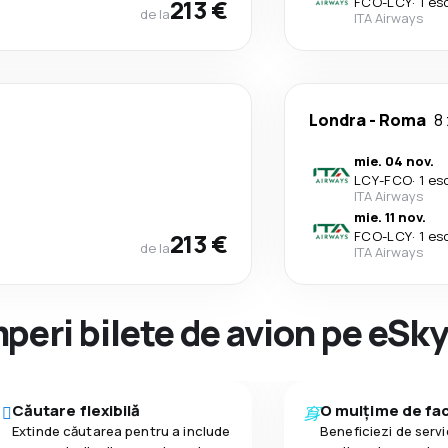
213 €
FCO
-
LCY
·
1 es
de la
ITA Airways
Londra
-
Roma
8 
mie. 04 nov.
LCY
-
FCO
·
1 es
ITA Airways
mie. 11 nov.
213 €
FCO
-
LCY
·
1 es
de la
ITA Airways
peri bilete de avion pe eSk
Căutare flexibilă
O mulțime de faci
Extinde căutarea pentru a include
Beneficiezi de servic