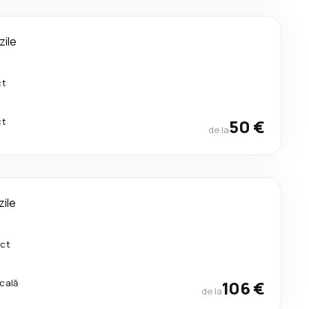
zile
ct
ct
50 €
de la
zile
ect
scală
106 €
de la