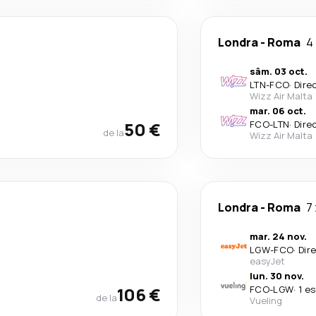
Londra
-
Roma
4 
sâm. 03 oct.
LTN
-
FCO
·
Dire
Wizz Air Malta
mar. 06 oct.
50 €
FCO
-
LTN
·
Dire
de la
Wizz Air Malta
Londra
-
Roma
7 
mar. 24 nov.
LGW
-
FCO
·
Dir
easyJet
lun. 30 nov.
106 €
FCO
-
LGW
·
1 e
de la
Vueling