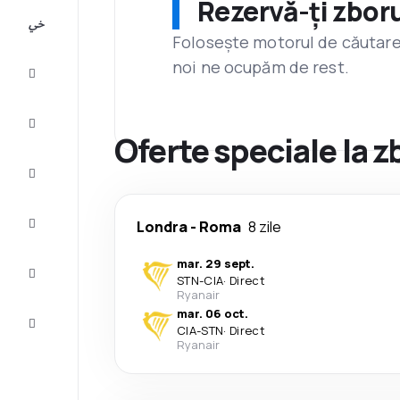
Rezervă-ți zboru
All-
inclusive
Folosește motorul de căutare 
noi ne ocupăm de rest.
City
Break
Cazare
Oferte speciale la 
Oferte
Finalizează
Londra
-
Roma
8 zile
călătoria
mar. 29 sept.
Inspiraţie şi
STN
-
CIA
·
Direct
recomandări
Ryanair
mar. 06 oct.
Servicii
CIA
-
STN
·
Direct
clienți
Ryanair