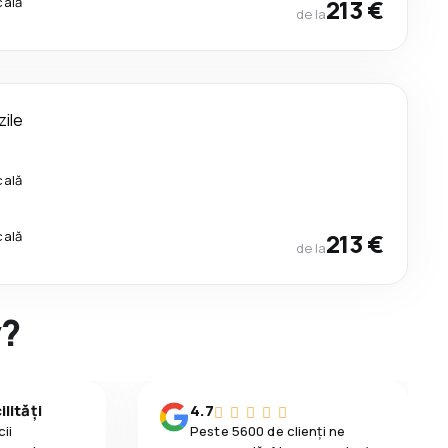
cală
213 €
de la
zile
cală
cală
213 €
de la
y?
lități
4.7
ii
Peste 5600 de clienți ne