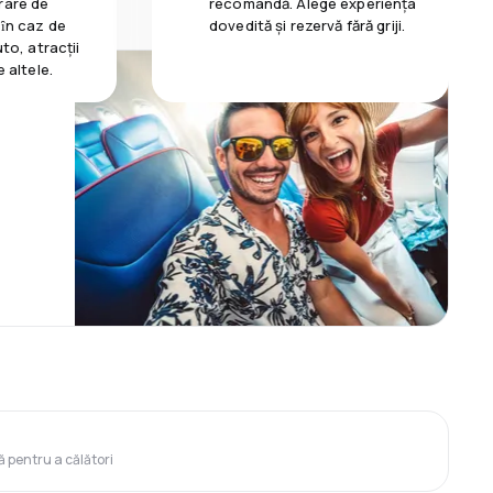
rare de
recomandă. Alege experiența
 ȋn caz de
dovedită și rezervă fără griji.
uto, atracții
e altele.
ă pentru a călători