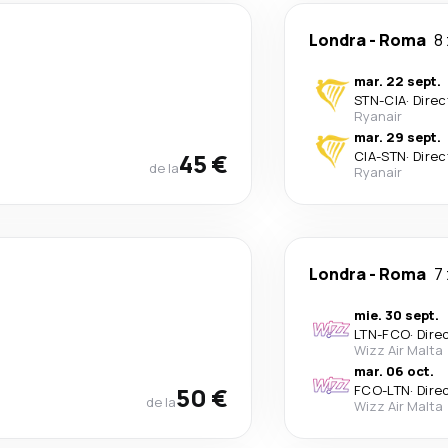
Londra
-
Roma
8 
mar. 22 sept.
STN
-
CIA
·
Direc
Ryanair
mar. 29 sept.
45 €
CIA
-
STN
·
Direc
de la
Ryanair
Londra
-
Roma
7 
mie. 30 sept.
LTN
-
FCO
·
Dire
Wizz Air Malta
mar. 06 oct.
50 €
FCO
-
LTN
·
Dire
de la
Wizz Air Malta