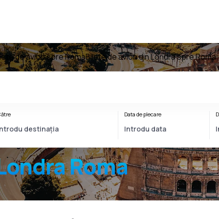
ilete de avion spre Roma
Bilete de avion din Londra spre Roma
ătre
Data de plecare
D
Londra Roma