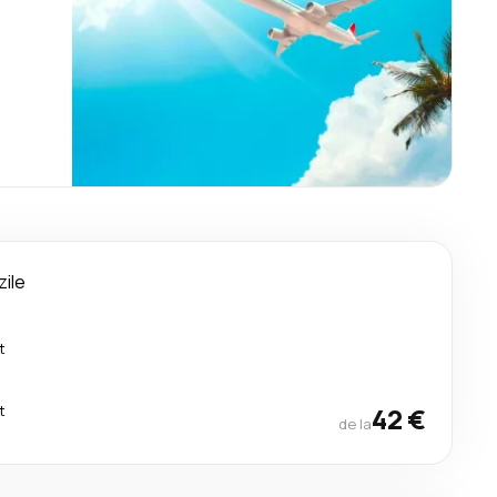
zile
t
t
42 €
de la