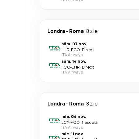
Londra
-
Roma
8 zile
sâm. 07 nov.
LHR
-
FCO
·
Direct
ITA Airways
sâm. 14 nov.
FCO
-
LHR
·
Direct
ITA Airways
Londra
-
Roma
8 zile
mie. 04 nov.
LCY
-
FCO
·
1 escală
ITA Airways
mie. 11 nov.