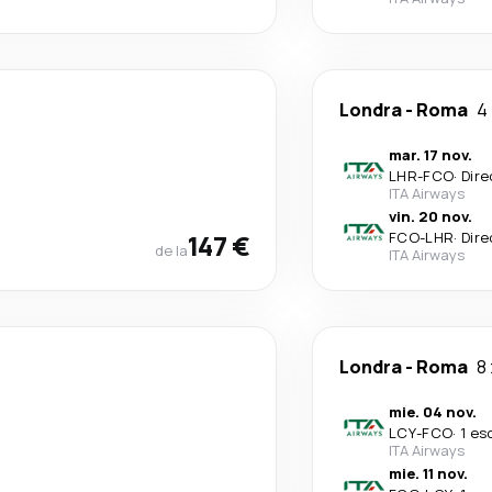
Londra
-
Roma
4 
mar. 17 nov.
LHR
-
FCO
·
Dire
ITA Airways
vin. 20 nov.
147 €
FCO
-
LHR
·
Dire
de la
ITA Airways
Londra
-
Roma
8 
mie. 04 nov.
LCY
-
FCO
·
1 es
ITA Airways
mie. 11 nov.