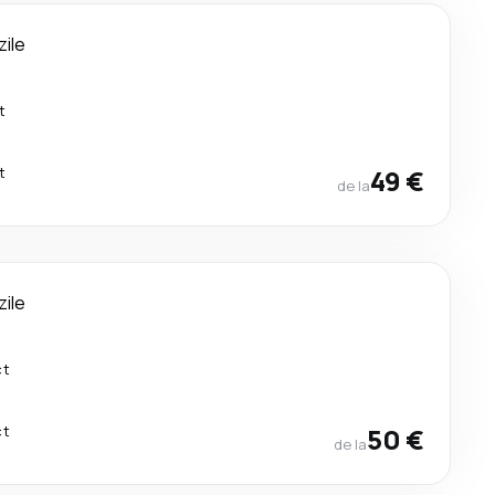
zile
t
t
49 €
de la
zile
ct
ct
50 €
de la