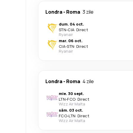
Londra
-
Roma
3 zile
dum. 04 oct.
STN
-
CIA
·
Direct
Ryanair
mar. 06 oct.
CIA
-
STN
·
Direct
Ryanair
Londra
-
Roma
4 zile
mie. 30 sept.
LTN
-
FCO
·
Direct
Wizz Air Malta
sâm. 03 oct.
FCO
-
LTN
·
Direct
Wizz Air Malta