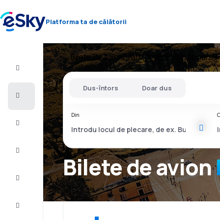
Platforma ta de călătorii
Bilete de avion
Bilete de avion din Londra
B
Zbor+Hotel
Dus-întors
Doar dus
Bilete
de
avion
Din
C
Vacanţe
Vară
2026
Bilete de avion
Iarnă
2026/27
Last
minute