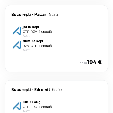
București
-
Pazar
4 zile
joi 10 sept.
OTP
-
RZV
·
1 escală
AJet
dum. 13 sept.
RZV
-
OTP
·
1 escală
AJet
194 €
de la
București
-
Edremit
6 zile
lun. 17 aug.
OTP
-
EDO
·
1 escală
AJet