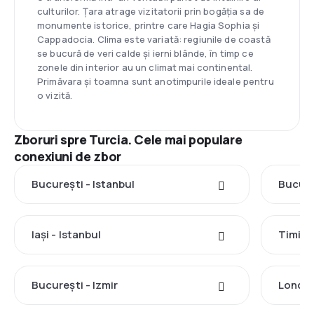
culturilor. Țara atrage vizitatorii prin bogăția sa de
monumente istorice, printre care Hagia Sophia și
Cappadocia. Clima este variată: regiunile de coastă
se bucură de veri calde și ierni blânde, în timp ce
zonele din interior au un climat mai continental.
Primăvara și toamna sunt anotimpurile ideale pentru
o vizită.
Zboruri spre Turcia. Cele mai populare
conexiuni de zbor
București - Istanbul
Bucure
Iași - Istanbul
Timișo
București - Izmir
Londra