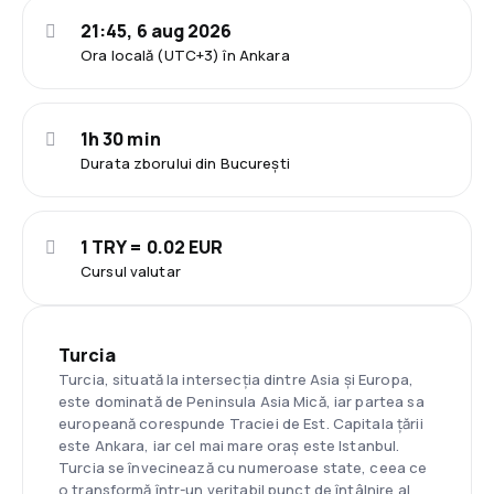
21:45, 6 aug 2026
Ora locală (UTC+3) în Ankara
1h 30 min
Durata zborului din București
1 TRY = 0.02 EUR
Cursul valutar
Turcia
Turcia, situată la intersecția dintre Asia și Europa,
este dominată de Peninsula Asia Mică, iar partea sa
europeană corespunde Traciei de Est. Capitala țării
este Ankara, iar cel mai mare oraș este Istanbul.
Turcia se învecinează cu numeroase state, ceea ce
o transformă într-un veritabil punct de întâlnire al