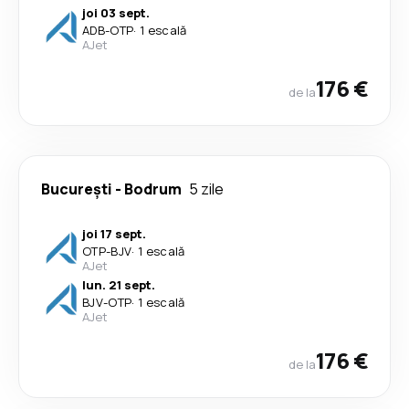
joi 03 sept.
ADB
-
OTP
·
1 escală
AJet
176 €
de la
București
-
Bodrum
5 zile
joi 17 sept.
OTP
-
BJV
·
1 escală
AJet
lun. 21 sept.
BJV
-
OTP
·
1 escală
AJet
176 €
de la