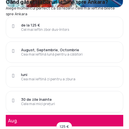
Când găsești zboruri ieftine spre Ankara?
Alege momentul perfect ca să rezervi cele mai ieftine bilete
spre Ankara
de la 125 €
Cel mai ieftin zbor dus-întors
August, Septembrie, Octombrie
Cea mai ieftină lună pentru a călători
luni
Cea mai ieftină zi pentru a zbura
30 de zile înainte
Cele mai mici prețuri
Aug.
125 €