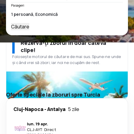
Pasageri
Căutare
Rezervă-ți zborul în doar câteva
clipe!
Folosește motorul de căutare de mai sus. Spune-ne unde
și când vrei să zbori, iar noi ne ocupăm de rest.
Oferte speciale la zboruri spre Turcia
Cluj-Napoca
-
Antalya
5 zile
lun. 19 apr.
CLJ
-
AYT
·
Direct