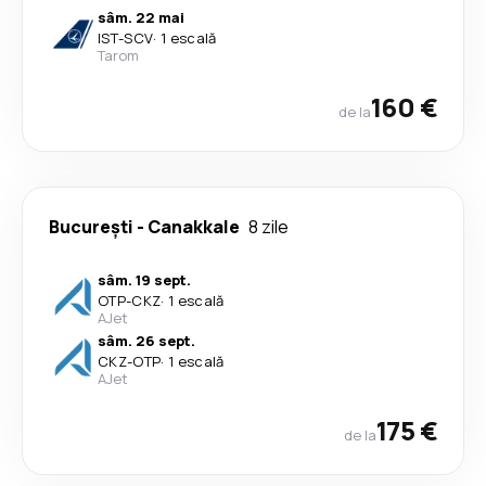
sâm. 22 mai
IST
-
SCV
·
1 escală
Tarom
160 €
de la
București
-
Canakkale
8 zile
sâm. 19 sept.
OTP
-
CKZ
·
1 escală
AJet
sâm. 26 sept.
CKZ
-
OTP
·
1 escală
AJet
175 €
de la