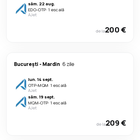
sâm. 22 aug.
EDO
-
OTP
·
1 escală
AJet
200 €
de la
București
-
Mardin
6 zile
lun. 14 sept.
OTP
-
MQM
·
1 escală
AJet
sâm. 19 sept.
MQM
-
OTP
·
1 escală
AJet
209 €
de la