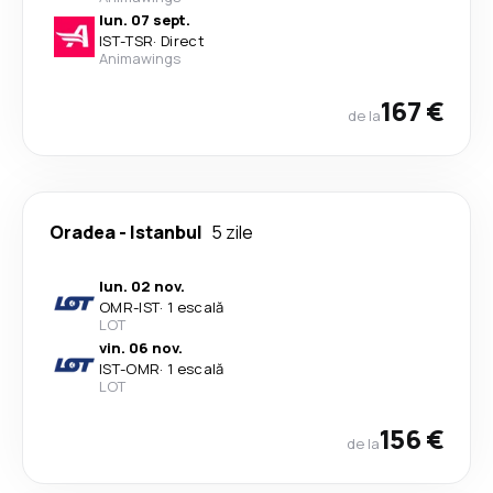
lun. 07 sept.
IST
-
TSR
·
Direct
Animawings
167 €
de la
Oradea
-
Istanbul
5 zile
lun. 02 nov.
OMR
-
IST
·
1 escală
LOT
vin. 06 nov.
IST
-
OMR
·
1 escală
LOT
156 €
de la