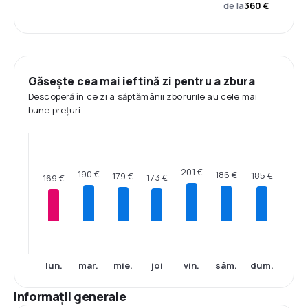
de la
360 €
Găsește cea mai ieftină zi pentru a zbura
Descoperă în ce zi a săptămânii zborurile au cele mai
bune prețuri
201 €
190 €
186 €
185 €
179 €
173 €
169 €
lun.
mar.
mie.
joi
vin.
sâm.
dum.
Informații generale