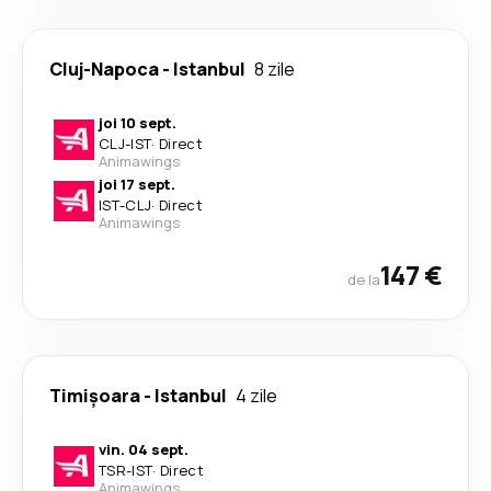
Cluj-Napoca
-
Istanbul
8 zile
joi 10 sept.
CLJ
-
IST
·
Direct
Animawings
joi 17 sept.
IST
-
CLJ
·
Direct
Animawings
147 €
de la
Timișoara
-
Istanbul
4 zile
vin. 04 sept.
TSR
-
IST
·
Direct
Animawings