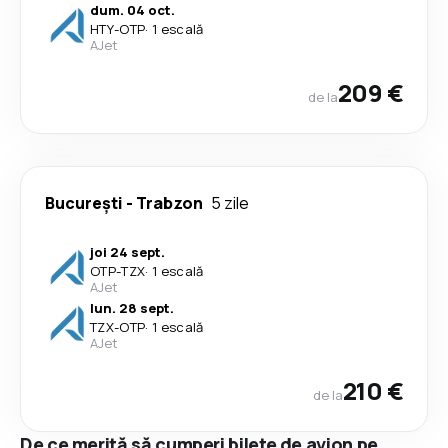
dum. 04 oct.
HTY
-
OTP
·
1 escală
AJet
209 €
de la
București
-
Trabzon
5 zile
joi 24 sept.
OTP
-
TZX
·
1 escală
AJet
lun. 28 sept.
TZX
-
OTP
·
1 escală
AJet
210 €
de la
De ce merită să cumperi bilete de avion pe