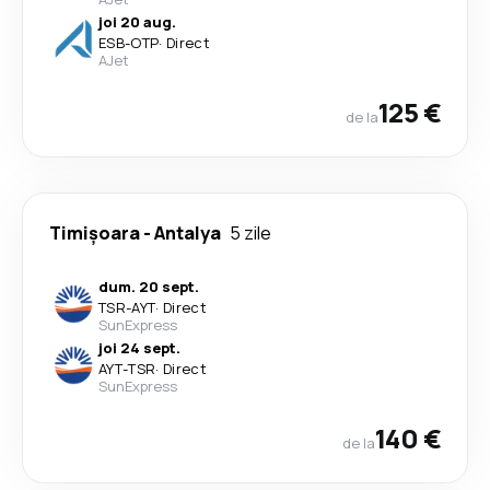
joi 20 aug.
ESB
-
OTP
·
Direct
AJet
125 €
de la
Timișoara
-
Antalya
5 zile
dum. 20 sept.
TSR
-
AYT
·
Direct
SunExpress
joi 24 sept.
AYT
-
TSR
·
Direct
SunExpress
140 €
de la