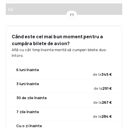
Iul.
??
Când este cel mai bun moment pentru a
cumpăra bilete de avion?
Află cu cât timp înainte merită să cumperi bilete dus-
întors.
6 luni înainte
de la
345 €
3 luni înainte
de la
291 €
30 de zile înainte
de la
267 €
7 zile înainte
de la
284 €
Cu o zi înainte