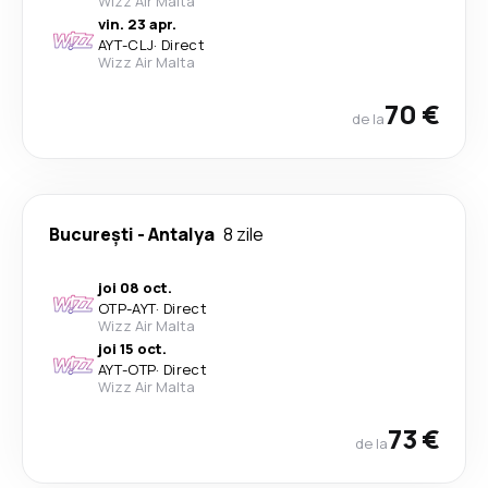
Wizz Air Malta
vin. 23 apr.
AYT
-
CLJ
·
Direct
Wizz Air Malta
70 €
de la
București
-
Antalya
8 zile
joi 08 oct.
OTP
-
AYT
·
Direct
Wizz Air Malta
joi 15 oct.
AYT
-
OTP
·
Direct
Wizz Air Malta
73 €
de la