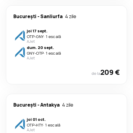
București
-
Sanliurfa
4 zile
joi 17 sept.
OTP
-
GNY
·
1 escală
AJet
dum. 20 sept.
GNY
-
OTP
·
1 escală
AJet
209 €
de la
București
-
Antakya
4 zile
joi 01 oct.
OTP
-
HTY
·
1 escală
AJet