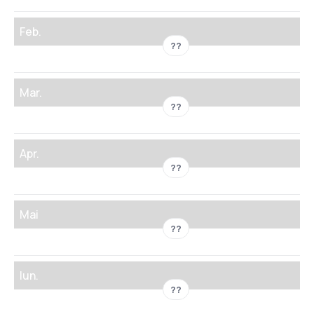
Feb.
??
Mar.
??
Apr.
??
Mai
??
Iun.
??