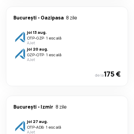
București
-
Gazipasa
8 zile
joi 13 aug.
OTP
-
GZP
·
1 escală
AJet
joi 20 aug.
GZP
-
OTP
·
1 escală
AJet
175 €
de la
București
-
Izmir
8 zile
joi 27 aug.
OTP
-
ADB
·
1 escală
AJet