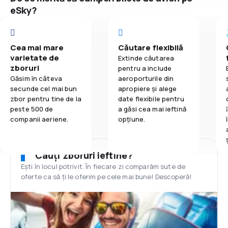
eSky?
Cea mai mare
Căutare flexibilă
varietate de
Extinde căutarea
zboruri
pentru a include
Găsim în câteva
aeroporturile din
secunde cel mai bun
apropiere și alege
zbor pentru tine de la
date flexibile pentru
peste 500 de
a găsi cea mai ieftină
companii aeriene.
opțiune.
Cauți zboruri ieftine?
Ești în locul potrivit. În fiecare zi comparăm sute de
oferte ca să ți le oferim pe cele mai bune! Descoperă!