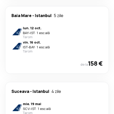
Baia Mare
-
Istanbul
5 zile
lun. 12 oct.
BAY
-
IST
·
1 escală
Tarom
vin. 16 oct.
IST
-
BAY
·
1 escală
Tarom
158 €
de la
Suceava
-
Istanbul
4 zile
mie. 19 mai
SCV
-
IST
·
1 escală
Tarom