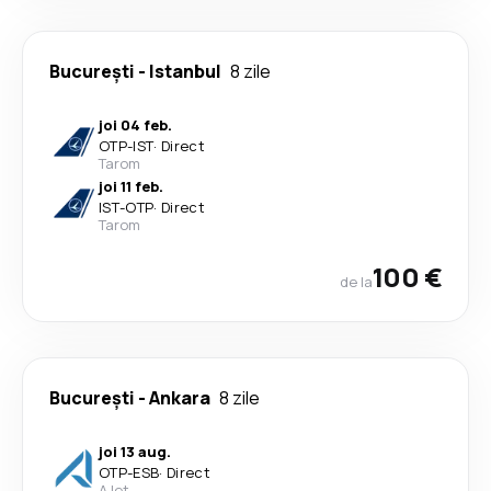
București
-
Istanbul
8 zile
joi 04 feb.
OTP
-
IST
·
Direct
Tarom
joi 11 feb.
IST
-
OTP
·
Direct
Tarom
100 €
de la
București
-
Ankara
8 zile
joi 13 aug.
OTP
-
ESB
·
Direct
AJet